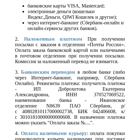
банковские карты VISA, Mastercard;
электронные деньги (кошельки
Яндекс.Деньги, QIWI Кошелек и другие);
через интернет-банкинг (Сбербанк-онлайн и
онлайн-сервисы других банков).
2.
Наложенным платежом
При получении
посылки с заказом в отделении «Почты России».
Оплата заказа банковской картой или наличными
в почтовом отделении при получении посылки.
Комиссия за наложенный перевод не взимается.
3.
Банковским переводом
в любом банке (либо
через Интернет-банкинг, например, Сбербанк
Онлайн). Реквизиты платежа: получатель платежа
- ИП Доброхотова Екатерина
Александровна, ИНН 370527069522,
наименование банка - Ивановское
отделение N8639 ПАО Сбербанк, р/
с 40802810117000002738, БИК 042406608, к/
с 30101810000000000608. В назначении платежа
можно указать "Оплата заказа №....".
4.
Оплата наличными курьеру
: оплата покупки
производится курьеру наличными при доставке