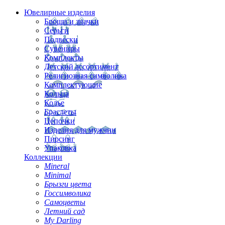
Ювелирные изделия
Броши и значки
Серьги
Подвески
Сувениры
Комплекты
Детский ассортимент
Религиозная символика
Комплектующие
Кольца
Колье
Браслеты
Цепочки
Изделия для мужчин
Пирсинг
Упаковка
Коллекции
Mineral
Minimal
Брызги цвета
Госсимволика
Самоцветы
Летний сад
My Darling