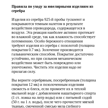
Правила по уходу за ювелирными изделиям из
серебра
Изделия из серебра 925-й пробы тускнеют и
покрываются темным налетом в результате
воздействия сероводорода, содержащегося в
воздухе. Эта реакция наиболее активно протекает
во влажной среде, так как влажность способствует
потемнению. Особо бережного отношения
требуют изделия из серебра с позолотой (толщина
покрытия 0.7 мк). Золочение производится
гальваническим способом. Покрытие достаточно
устойчиво, но при сильном механическом
воздействии может быть повреждено или
уничтожено. Чистить эти изделия надо не
прилагая силу.
Вы вернете серебряным, посеребренным (толщина
покрытия 12 мк) и позолоченным изделиям
свежесть и блеск, если промоете их в теплой
мыльной воде с добавлением нашатырного спирта
(1 ст. ложка на литр воды) или с питьевой содой
(50 г. на 1 л. воды), после чего прочистите мягкой
тканью, смоченной смесью мела (зубного