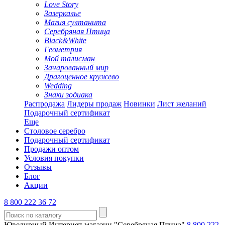
Love Story
Зазеркалье
Магия султанита
Серебряная Птица
Black&White
Геометрия
Мой талисман
Зачарованный мир
Драгоценное кружево
Wedding
Знаки зодиака
Распродажа
Лидеры продаж
Новинки
Лист желаний
Подарочный сертификат
Еще
Столовое серебро
Подарочный сертификат
Продажи оптом
Условия покупки
Отзывы
Блог
Акции
8 800 222 36 72
Ювелирный Интернет-магазин "Серебряная Птица"
8 800 222