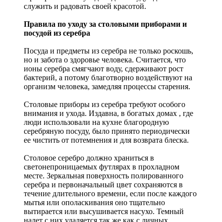
служить и радовать своей красотой.
Правила по уходу за столовыми приборами и
посудой из серебра
Посуда и предметы из серебра не только роскошь,
но и забота о здоровье человека. Считается, что
ионы серебра смягчают воду, сдерживают рост
бактерий, а потому благотворно воздействуют на
организм человека, замедляя процессы старения.
Столовые приборы из серебра требуют особого
внимания и ухода. Издавна, в богатых домах , где
люди использовали на кухне благородную
серебряную посуду, было принято периодически
ее чистить от потемнения и для возврата блеска.
Столовое серебро должно храниться в
светонепроницаемых футлярах в прохладном
месте. Зеркальная поверхность полированного
серебра и первоначальный цвет сохраняются в
течение длительного времени, если после каждого
мытья или ополаскивания оно тщательно
вытирается или высушивается насухо. Темный
налет с них удаляется так же как с личных