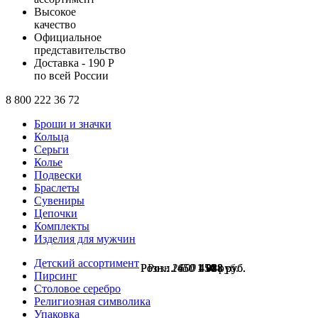
Высокое
качество
Официальное
представительство
Доставка - 190 Р
по всей России
8 800 222 36 72
Броши и значки
Кольца
Серьги
Колье
Подвески
Браслеты
Сувениры
Цепочки
Комплекты
Изделия для мужчин
Детский ассортимент
Розн.:
Розн.:
Розн.:
2650
1450
600
1 988
1 088
450
руб.
руб.
руб.
Пирсинг
Столовое серебро
Религиозная символика
Упаковка