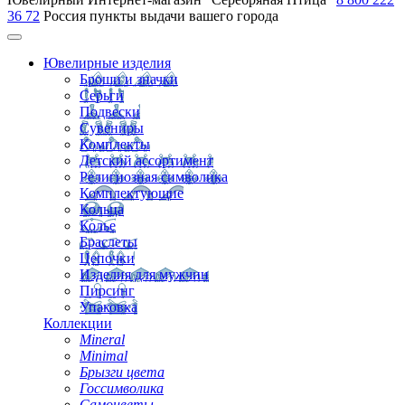
36 72
Россия
пункты выдачи вашего города
Ювелирные изделия
Броши и значки
Серьги
Подвески
Сувениры
Комплекты
Детский ассортимент
Религиозная символика
Комплектующие
Кольца
Колье
Браслеты
Цепочки
Изделия для мужчин
Пирсинг
Упаковка
Коллекции
Mineral
Minimal
Брызги цвета
Госсимволика
Самоцветы