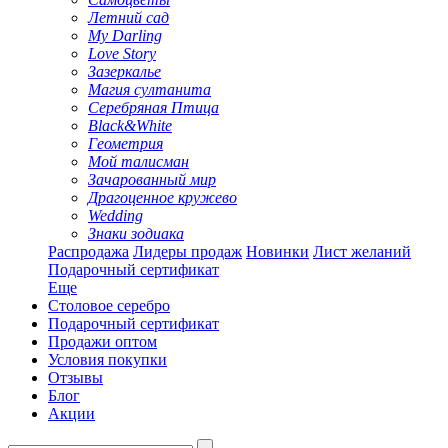
Летний сад
My Darling
Love Story
Зазеркалье
Магия султанита
Серебряная Птица
Black&White
Геометрия
Мой талисман
Зачарованный мир
Драгоценное кружево
Wedding
Знаки зодиака
Распродажа
Лидеры продаж
Новинки
Лист желаний
Подарочный сертификат
Еще
Столовое серебро
Подарочный сертификат
Продажи оптом
Условия покупки
Отзывы
Блог
Акции