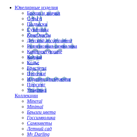
Ювелирные изделия
Броши и значки
Серьги
Подвески
Сувениры
Комплекты
Детский ассортимент
Религиозная символика
Комплектующие
Кольца
Колье
Браслеты
Цепочки
Изделия для мужчин
Пирсинг
Упаковка
Коллекции
Mineral
Minimal
Брызги цвета
Госсимволика
Самоцветы
Летний сад
My Darling