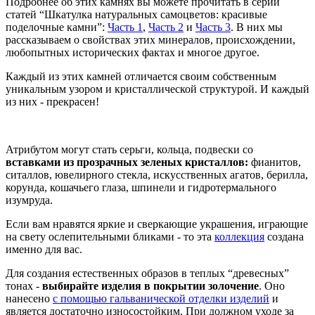
Подробнее об этих камнях вы можете прочитать в серии
статей “Шкатулка натуральных самоцветов: красивые
поделочные камни”:
Часть 1
,
Часть 2
и
Часть 3
. В них мы
рассказываем о свойствах этих минералов, происхождении,
любопытных исторических фактах и многое другое.
Каждый из этих камней отличается своим собственным
уникальным узором и кристаллической структурой. И каждый
из них - прекрасен!
Атрибутом могут стать серьги, кольца, подвески со
вставками из прозрачных зеленых кристаллов:
фианитов,
ситаллов, ювелирного стекла, искусственных агатов, берилла,
корунда, кошачьего глаза, шпинели и гидротермального
изумруда.
Если вам нравятся яркие и сверкающие украшения, играющие
на свету ослепительными бликами - то эта
коллекция
создана
именно для вас.
Для создания естественных образов в теплых “древесных”
тонах -
выбирайте изделия в покрытии золочение
. Оно
нанесено
с помощью гальванической отделки изделий
и
является достаточно износостойким. При должном уходе за