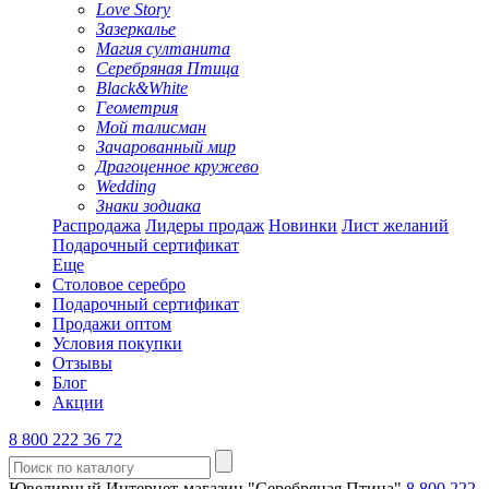
Love Story
Зазеркалье
Магия султанита
Серебряная Птица
Black&White
Геометрия
Мой талисман
Зачарованный мир
Драгоценное кружево
Wedding
Знаки зодиака
Распродажа
Лидеры продаж
Новинки
Лист желаний
Подарочный сертификат
Еще
Столовое серебро
Подарочный сертификат
Продажи оптом
Условия покупки
Отзывы
Блог
Акции
8 800 222 36 72
Ювелирный Интернет-магазин "Серебряная Птица"
8 800 222