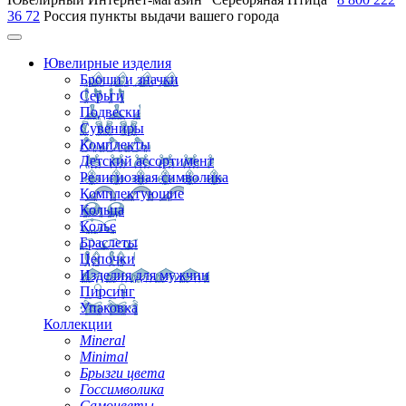
36 72
Россия
пункты выдачи вашего города
Ювелирные изделия
Броши и значки
Серьги
Подвески
Сувениры
Комплекты
Детский ассортимент
Религиозная символика
Комплектующие
Кольца
Колье
Браслеты
Цепочки
Изделия для мужчин
Пирсинг
Упаковка
Коллекции
Mineral
Minimal
Брызги цвета
Госсимволика
Самоцветы