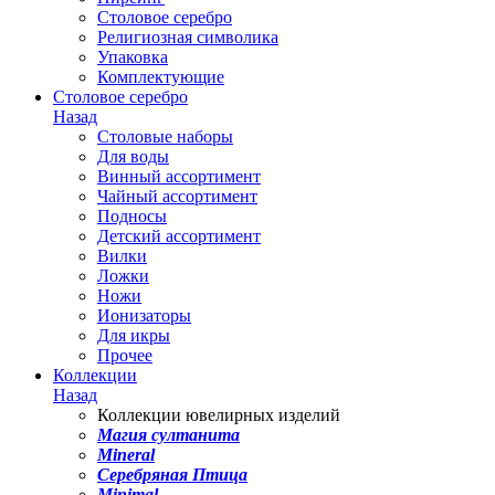
Столовое серебро
Религиозная символика
Упаковка
Комплектующие
Столовое серебро
Назад
Столовые наборы
Для воды
Винный ассортимент
Чайный ассортимент
Подносы
Детский ассортимент
Вилки
Ложки
Ножи
Ионизаторы
Для икры
Прочее
Коллекции
Назад
Коллекции ювелирных изделий
Магия султанита
Mineral
Серебряная Птица
Minimal