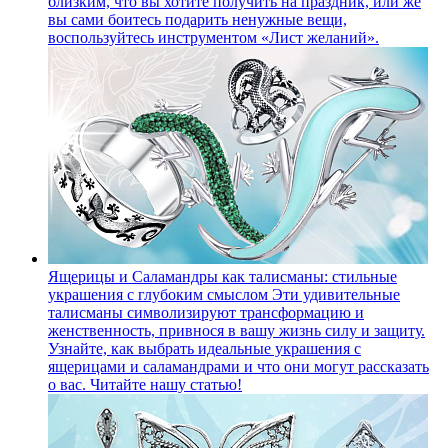
близким, что вы хотите получить на праздник, или же
вы сами боитесь подарить ненужные вещи,
воспользуйтесь инструментом «Лист желаний».
Ящерицы и Саламандры как талисманы: стильные
украшения с глубоким смыслом
Эти удивительные
талисманы символизируют трансформацию и
женственность, привнося в вашу жизнь силу и защиту.
Узнайте, как выбрать идеальные украшения с
ящерицами и саламандрами и что они могут рассказать
о вас. Читайте нашу статью!