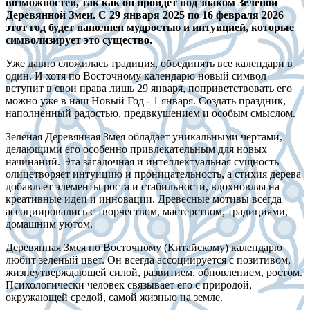
возможностей, так как он пройдет под знаком Зеленой
Деревянной Змеи. С 29 января 2025 по 16 февраля 2026
этот год будет наполнен мудростью и интуицией, которые
символизирует это существо.
Уже давно сложилась традиция, объединять все календари в
один. И хотя по Восточному календарю новый символ
вступит в свои права лишь 29 января, поприветствовать его
можно уже в наш Новый Год - 1 января. Создать праздник,
наполненный радостью, предвкушением и особым смыслом.
Зеленая Деревянная Змея обладает уникальными чертами,
делающими его особенно привлекательным для новых
начинаний. Эта загадочная и интеллектуальная сущность
олицетворяет интуицию и проницательность, а стихия дерева
добавляет элементы роста и стабильности, вдохновляя на
креативные идеи и инновации. Древесные мотивы всегда
ассоциировались с творчеством, мастерством, традициями,
домашним уютом.
Деревянная Змея по Восточному (Китайскому) календарю
любит зеленый цвет. Он всегда ассоциируется с позитивом,
жизнеутверждающей силой, развитием, обновлением, ростом.
Психологически человек связывает его с природой,
окружающей средой, самой жизнью на земле.