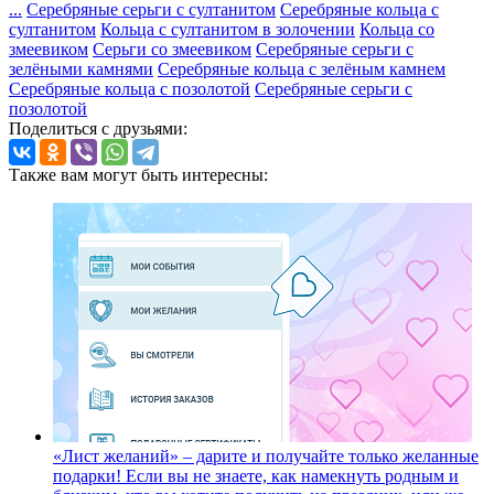
...
Серебряные серьги с султанитом
Серебряные кольца с
султанитом
Кольца с султанитом в золочении
Кольца со
змеевиком
Серьги со змеевиком
Серебряные серьги с
зелёными камнями
Серебряные кольца с зелёным камнем
Серебряные кольца с позолотой
Серебряные серьги с
позолотой
Поделиться с друзьями:
Также вам могут быть интересны:
«Лист желаний» – дарите и получайте только желанные
подарки!
Если вы не знаете, как намекнуть родным и