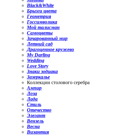
Black&White
Брызги цвета
Геометрия
Госсимволика
Мой талисман
Самоцветы
Зачарованный мир
Летний сад
Драгоценное кружево
My Darling
Wedding
Love Story
Знаки зодиака
Зазеркалье
Коллекции столового серебра
Ампир
Лоза
Лада
Стиль
Отечество
Элегант
Вензель
Весна
Византия