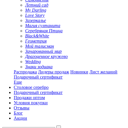
Летний сад
My Darling
Love Story
Зазеркалье
Магия султанита
Серебряная Птица
Black&White
Геометрия
Мой талисман
Зачарованный мир
Драгоценное кружево
Wedding
Знаки зодиака
Распродажа
Лидеры продаж
Новинки
Лист желаний
Подарочный сертификат
Еще
Столовое серебро
Подарочный сертификат
Продажи оптом
Условия покупки
Отзывы
Блог
Акции