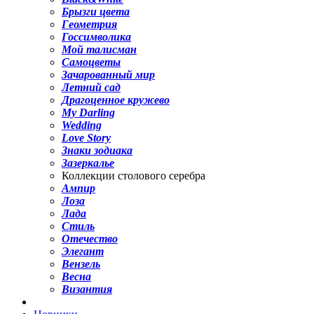
Брызги цвета
Геометрия
Госсимволика
Мой талисман
Самоцветы
Зачарованный мир
Летний сад
Драгоценное кружево
My Darling
Wedding
Love Story
Знаки зодиака
Зазеркалье
Коллекции столового серебра
Ампир
Лоза
Лада
Стиль
Отечество
Элегант
Вензель
Весна
Византия