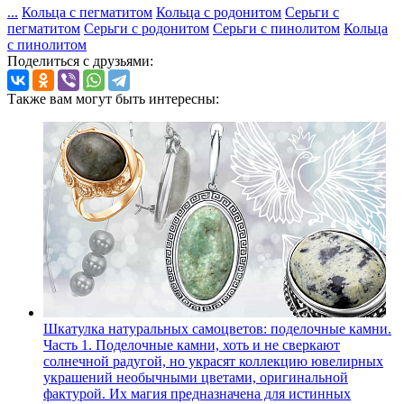
...
Кольца с пегматитом
Кольца с родонитом
Серьги с
пегматитом
Серьги с родонитом
Серьги с пинолитом
Кольца
с пинолитом
Поделиться с друзьями:
Также вам могут быть интересны:
Шкатулка натуральных самоцветов: поделочные камни.
Часть 1.
Поделочные камни, хоть и не сверкают
солнечной радугой, но украсят коллекцию ювелирных
украшений необычными цветами, оригинальной
фактурой. Их магия предназначена для истинных