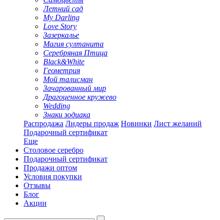
Летний сад
My Darling
Love Story
Зазеркалье
Магия султанита
Серебряная Птица
Black&White
Геометрия
Мой талисман
Зачарованный мир
Драгоценное кружево
Wedding
Знаки зодиака
Распродажа
Лидеры продаж
Новинки
Лист желаний
Подарочный сертификат
Еще
Столовое серебро
Подарочный сертификат
Продажи оптом
Условия покупки
Отзывы
Блог
Акции