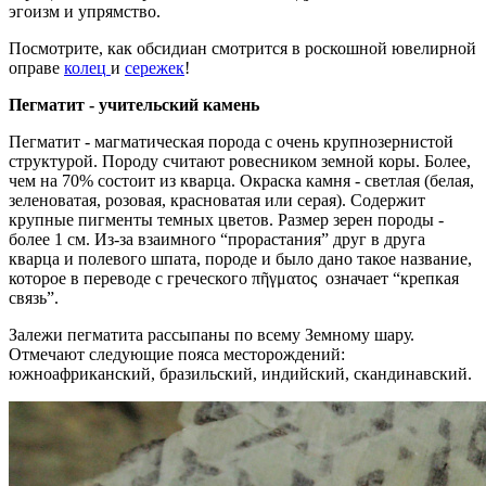
эгоизм и упрямство.
Посмотрите, как обсидиан смотрится в роскошной ювелирной
оправе
колец
и
сережек
!
Пегматит - учительский камень
Пегматит - магматическая порода с очень крупнозернистой
структурой. Породу считают ровесником земной коры. Более,
чем на 70% состоит из кварца. Окраска камня - светлая (белая,
зеленоватая, розовая, красноватая или серая). Содержит
крупные пигменты темных цветов. Размер зерен породы -
более 1 см. Из-за взаимного “прорастания” друг в друга
кварца и полевого шпата, породе и было дано такое название,
которое в переводе с греческого πῆγματος означает “крепкая
связь”.
Залежи пегматита рассыпаны по всему Земному шару.
Отмечают следующие пояса месторождений:
южноафриканский, бразильский, индийский, скандинавский.