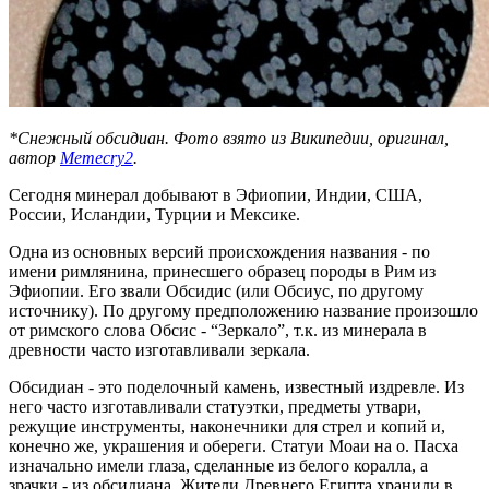
*Снежный обсидиан. Фото взято из Википедии, оригинал,
автор
Memecry2
.
Сегодня минерал добывают в Эфиопии, Индии, США,
России, Исландии, Турции и Мексике.
Одна из основных версий происхождения названия - по
имени римлянина, принесшего образец породы в Рим из
Эфиопии. Его звали Обсидис (или Обсиус, по другому
источнику). По другому предположению название произошло
от римского слова Обсис - “Зеркало”, т.к. из минерала в
древности часто изготавливали зеркала.
Обсидиан - это поделочный камень, известный издревле. Из
него часто изготавливали статуэтки, предметы утвари,
режущие инструменты, наконечники для стрел и копий и,
конечно же, украшения и обереги. Статуи Моаи на о. Пасха
изначально имели глаза, сделанные из белого коралла, а
зрачки - из обсидиана. Жители Древнего Египта хранили в