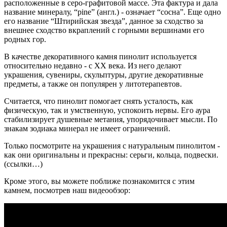
расположенные в серо-графитовой массе. Эта фактура и дала
название минералу, “pine” (англ.) - означает “сосна”. Еще одно
его название “Штирийская звезда”, данное за сходство за
внешнее сходство вкраплений с горными вершинами его
родных гор.
В качестве декоративного камня пинолит используется
относительно недавно - с XX века. Из него делают
украшения, сувениры, скульптуры, другие декоративные
предметы, а также он популярен у литотерапевтов.
Считается, что пинолит помогает снять усталость, как
физическую, так и умственную, успокоить нервы. Его аура
стабилизирует душевные метания, упорядочивает мысли. По
знакам зодиака минерал не имеет ограничений.
Только посмотрите на украшения с натуральным пинолитом -
как они оригинальны и прекрасны: серьги, кольца, подвески.
(ссылки…)
Кроме этого, вы можете поближе познакомится с этим
камнем, посмотрев наш видеообзор: