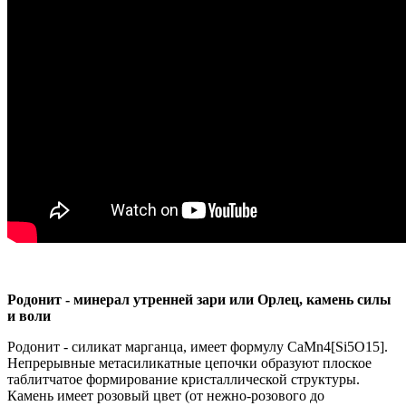
Родонит - минерал утренней зари или Орлец, камень силы
и воли
Родонит - силикат марганца, имеет формулу CaMn4[Si5O15].
Непрерывные метасиликатные цепочки образуют плоское
таблитчатое формирование кристаллической структуры.
Камень имеет розовый цвет (от нежно-розового до