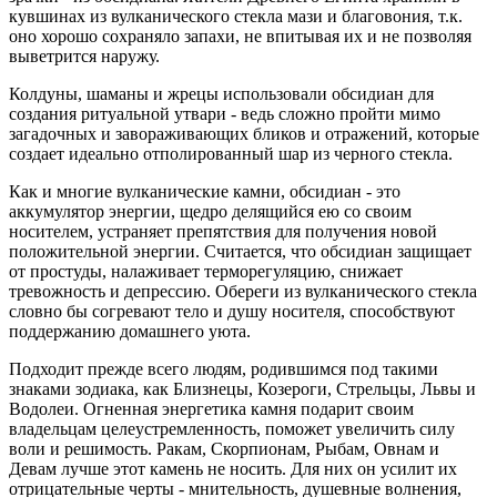
кувшинах из вулканического стекла мази и благовония, т.к.
оно хорошо сохраняло запахи, не впитывая их и не позволяя
выветрится наружу.
Колдуны, шаманы и жрецы использовали обсидиан для
создания ритуальной утвари - ведь сложно пройти мимо
загадочных и завораживающих бликов и отражений, которые
создает идеально отполированный шар из черного стекла.
Как и многие вулканические камни, обсидиан - это
аккумулятор энергии, щедро делящийся ею со своим
носителем, устраняет препятствия для получения новой
положительной энергии. Считается, что обсидиан защищает
от простуды, налаживает терморегуляцию, снижает
тревожность и депрессию. Обереги из вулканического стекла
словно бы согревают тело и душу носителя, способствуют
поддержанию домашнего уюта.
Подходит прежде всего людям, родившимся под такими
знаками зодиака, как Близнецы, Козероги, Стрельцы, Львы и
Водолеи. Огненная энергетика камня подарит своим
владельцам целеустремленность, поможет увеличить силу
воли и решимость. Ракам, Скорпионам, Рыбам, Овнам и
Девам лучше этот камень не носить. Для них он усилит их
отрицательные черты - мнительность, душевные волнения,