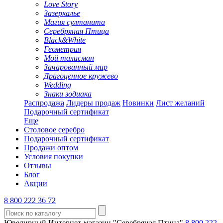
Love Story
Зазеркалье
Магия султанита
Серебряная Птица
Black&White
Геометрия
Мой талисман
Зачарованный мир
Драгоценное кружево
Wedding
Знаки зодиака
Распродажа
Лидеры продаж
Новинки
Лист желаний
Подарочный сертификат
Еще
Столовое серебро
Подарочный сертификат
Продажи оптом
Условия покупки
Отзывы
Блог
Акции
8 800 222 36 72
Ювелирный Интернет-магазин "Серебряная Птица"
8 800 222