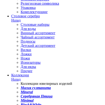
Религиозная символика
Упаковка
Комплектующие
Столовое серебро
Назад
Столовые наборы
Для воды
Винный ассортимент
Чайный ассортимент
Подносы
Детский ассортимент
Вилки
Ложки
Ножи
Ионизаторы
Для икры
Прочее
Коллекции
Назад
Коллекции ювелирных изделий
Магия султанита
Mineral
Серебряная Птица
Minimal
Black&White