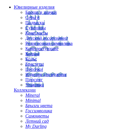
Ювелирные изделия
Броши и значки
Серьги
Подвески
Сувениры
Комплекты
Детский ассортимент
Религиозная символика
Комплектующие
Кольца
Колье
Браслеты
Цепочки
Изделия для мужчин
Пирсинг
Упаковка
Коллекции
Mineral
Minimal
Брызги цвета
Госсимволика
Самоцветы
Летний сад
My Darling