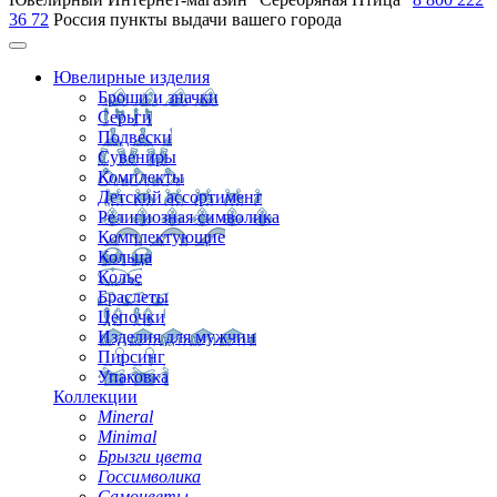
36 72
Россия
пункты выдачи вашего города
Ювелирные изделия
Броши и значки
Серьги
Подвески
Сувениры
Комплекты
Детский ассортимент
Религиозная символика
Комплектующие
Кольца
Колье
Браслеты
Цепочки
Изделия для мужчин
Пирсинг
Упаковка
Коллекции
Mineral
Minimal
Брызги цвета
Госсимволика
Самоцветы