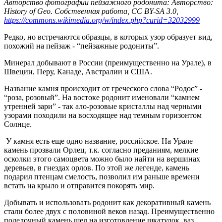
Авторство фотографии пейзажного родонита: Авторство:
History of Geo. Собственная работа, CC BY-SA 3.0,
https://commons.wikimedia.org/w/index.php?curid=32032999
Редко, но встречаются образцы, в которых узор образует вид,
похожий на пейзаж - “пейзажные родониты”.
Минерал добывают в России (преимущественно на Урале), в
Швеции, Перу, Канаде, Австралии и США.
Название камня происходит от греческого слова “Родос” -
“роза, розовый”. На востоке родонит именовали “камнем
утренней зари” - так ало-розовые кристаллы над черными
узорами походили на восходящее над темным горизонтом
Солнце.
У камня есть еще одно название, российское. На Урале
камень прозвали Орлец, т.к. согласно преданиям, мелкие
осколки этого самоцвета можно было найти на вершинах
деревьев, в гнездах орлов. По этой же легенде, камень
подарил птенцам смелость, позволил им раньше времени
встать на крыло и отправится покорять мир.
Добывать и использовать родонит как декоративный камень
стали более двух с половиной веков назад. Преимущественно
поделочный камень шел на изготовление шкатулок, ваз,