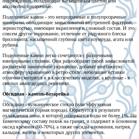
повреждений, обладающие насыщенным цветом или
абсолютно прозрачные.
Поделочные камни - это непрозрачные и полупрозрачные
минералы, обладающие замысловатой внутренней фактурой,
зернистостью, имеющие вкрапления и сложный состав. И это
совсем другое очарование, отличное от радужного блеска
бриллианта, насыщенной глубины цвета изумруда, агата или
рубина.
Поделочные камни легко сочетаются с различными
ювелирными стилями. Они разнообразят своей замысловатой
расцветкой лаконичное украшение, добавят винтажную
атмосферу украшению в ретро-стиле, небольшие вставки
отлично смотрятся и в классических моделях, а крупные - в
смелых авангардных решениях.
Обсидиан - камень-батарейка
Обсидиан - вулканическое стекло (или эффузивная
магматическая горная порода). Образуется в результате
охлаждения лавы, в которой содержится воды не более 1%. По
химическому составу похож на гранит, и содержит в основном
оксид кремния (60-70%), а также оксиды алюминия, натрия,
кальция, железа и некоторых других элементов.