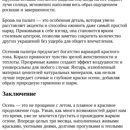
лучи солнца, мгновенно наполняя весь образ ощущением
роскоши и завершенности.
Брошь на пальто — это особенная деталь, которая умело
расставляет акценты и способна оживить даже самый простой
наряд. Приковывая к себе взгляд, она становится ярким
стилевым центром, позволяя заметно сократить количество
других украшений без ущерба для общего впечатления.
Осенняя палитра предлагает богатство вариаций красного
тона. Коралл привносит чувство зрелой женственности и
теплоты. Прозрачные камни создают эффект воздушности и
универсальны для любого случая. Янтарь, излюбленный
материал ценителей натуральных минералов, как нельзя
лучше передает сочные и глубокие краски осени, добавляя
образу природную гармонию и шарм.
Заключение
Осень — это не прощание с летом, а плавное и красивое
продолжение года. Узнав, как много возможностей дарит нам
это время, уже не захочется грустить о прошедшем жарком
сезоне. Впереди целых три месяца, наполненных живыми
красками, уютными днями, долгими прогулками и теплыми