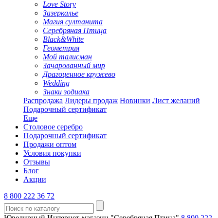
Love Story
Зазеркалье
Магия султанита
Серебряная Птица
Black&White
Геометрия
Мой талисман
Зачарованный мир
Драгоценное кружево
Wedding
Знаки зодиака
Распродажа
Лидеры продаж
Новинки
Лист желаний
Подарочный сертификат
Еще
Столовое серебро
Подарочный сертификат
Продажи оптом
Условия покупки
Отзывы
Блог
Акции
8 800 222 36 72
Ювелирный Интернет-магазин "Серебряная Птица"
8 800 222