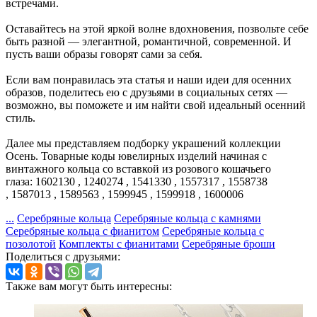
встречами.
Оставайтесь на этой яркой волне вдохновения, позвольте себе
быть разной — элегантной, романтичной, современной. И
пусть ваши образы говорят сами за себя.
Если вам понравилась эта статья и наши идеи для осенних
образов, поделитесь ею с друзьями в социальных сетях —
возможно, вы поможете и им найти свой идеальный осенний
стиль.
Далее мы представляем подборку украшений коллекции
Осень. Товарные коды ювелирных изделий начиная с
винтажного кольца со вставкой из розового кошачьего
глаза: 1602130 , 1240274 , 1541330 , 1557317 , 1558738
, 1587013 , 1589563 , 1599945 , 1599918 , 1600006
...
Серебряные кольца
Серебряные кольца с камнями
Серебряные кольца с фианитом
Серебряные кольца с
позолотой
Комплекты с фианитами
Серебряные броши
Поделиться с друзьями:
Также вам могут быть интересны: