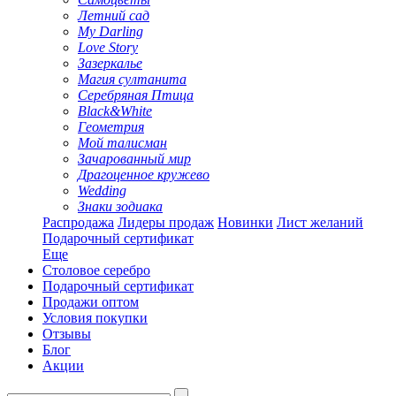
Летний сад
My Darling
Love Story
Зазеркалье
Магия султанита
Серебряная Птица
Black&White
Геометрия
Мой талисман
Зачарованный мир
Драгоценное кружево
Wedding
Знаки зодиака
Распродажа
Лидеры продаж
Новинки
Лист желаний
Подарочный сертификат
Еще
Столовое серебро
Подарочный сертификат
Продажи оптом
Условия покупки
Отзывы
Блог
Акции