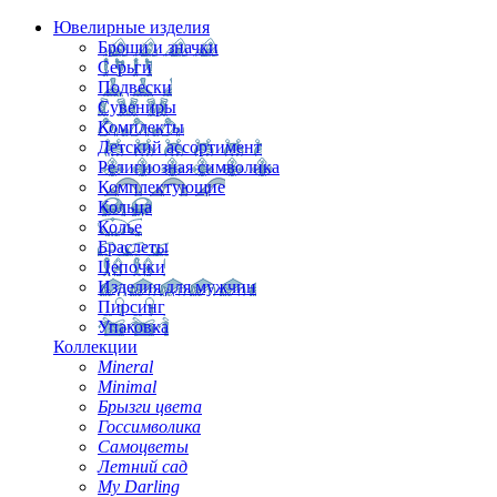
Ювелирные изделия
Броши и значки
Серьги
Подвески
Сувениры
Комплекты
Детский ассортимент
Религиозная символика
Комплектующие
Кольца
Колье
Браслеты
Цепочки
Изделия для мужчин
Пирсинг
Упаковка
Коллекции
Mineral
Minimal
Брызги цвета
Госсимволика
Самоцветы
Летний сад
My Darling