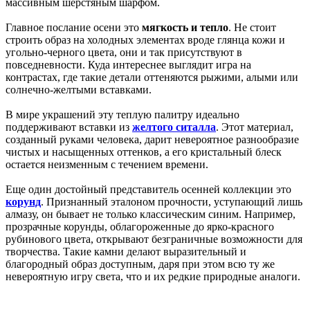
массивным шерстяным шарфом.
Главное послание осени это
мягкость и тепло
. Не стоит
строить образ на холодных элементах вроде глянца кожи и
угольно-черного цвета, они и так присутствуют в
повседневности. Куда интереснее выглядит игра на
контрастах, где такие детали оттеняются рыжими, алыми или
солнечно-желтыми вставками.
В мире украшений эту теплую палитру идеально
поддерживают вставки из
желтого ситалла
. Этот материал,
созданный руками человека, дарит невероятное разнообразие
чистых и насыщенных оттенков, а его кристальный блеск
остается неизменным с течением времени.
Еще один достойный представитель осенней коллекции это
корунд
. Признанный эталоном прочности, уступающий лишь
алмазу, он бывает не только классическим синим. Например,
прозрачные корунды, облагороженные до ярко-красного
рубинового цвета, открывают безграничные возможности для
творчества. Такие камни делают выразительный и
благородный образ доступным, даря при этом всю ту же
невероятную игру света, что и их редкие природные аналоги.