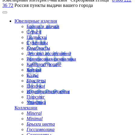
36 72
Россия
пункты выдачи вашего города
Ювелирные изделия
Броши и значки
Серьги
Подвески
Сувениры
Комплекты
Детский ассортимент
Религиозная символика
Комплектующие
Кольца
Колье
Браслеты
Цепочки
Изделия для мужчин
Пирсинг
Упаковка
Коллекции
Mineral
Minimal
Брызги цвета
Госсимволика
Самоцветы