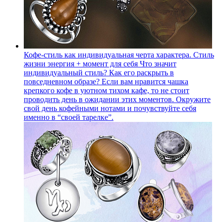
Кофе-стиль как индивидуальная черта характера. Стиль
жизни энергия + момент для себя
Что значит
индивидуальный стиль? Как его раскрыть в
повседневном образе? Если вам нравится чашка
крепкого кофе в уютном тихом кафе, то не стоит
проводить день в ожидании этих моментов. Окружите
свой день кофейными нотами и почувствуйте себя
именно в “своей тарелке”.