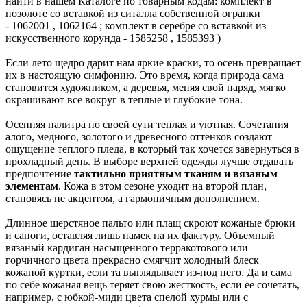
найти в нашем Каталоге по товарным кодам: комплект в
позолоте со вставкой из ситалла собственной огранки
- 1062001 , 1062164 ; комплект в серебре со вставкой из
искусственного корунда - 1585258 , 1585393 )
Если лето щедро дарит нам яркие краски, то осень превращает
их в настоящую симфонию. Это время, когда природа сама
становится художником, а деревья, меняя свой наряд, мягко
окрашивают все вокруг в теплые и глубокие тона.
Осенняя палитра по своей сути теплая и уютная. Сочетания
алого, медного, золотого и древесного оттенков создают
ощущение теплого пледа, в который так хочется завернуться в
прохладный день. В выборе верхней одежды лучше отдавать
предпочтение
тактильно приятным тканям и вязаным
элементам
. Кожа в этом сезоне уходит на второй план,
становясь не акцентом, а гармоничным дополнением.
Длинное шерстяное пальто или плащ скроют кожаные брюки
и сапоги, оставляя лишь намек на их фактуру. Объемный
вязаный кардиган насыщенного терракотового или
горчичного цвета прекрасно смягчит холодный блеск
кожаной куртки, если та выглядывает из-под него. Да и сама
по себе кожаная вещь теряет свою жесткость, если ее сочетать,
например, с юбкой-миди цвета спелой хурмы или с