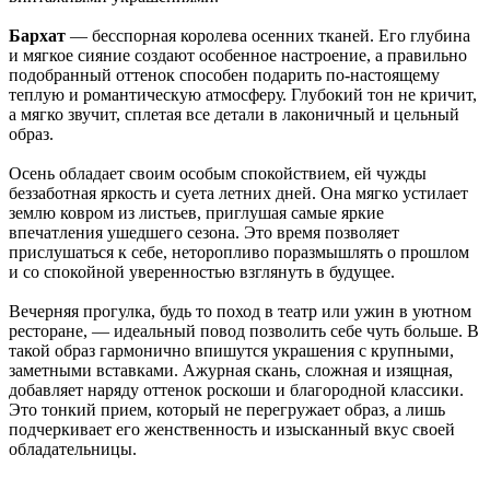
Бархат
— бесспорная королева осенних тканей. Его глубина
и мягкое сияние создают особенное настроение, а правильно
подобранный оттенок способен подарить по-настоящему
теплую и романтическую атмосферу. Глубокий тон не кричит,
а мягко звучит, сплетая все детали в лаконичный и цельный
образ.
Осень обладает своим особым спокойствием, ей чужды
беззаботная яркость и суета летних дней. Она мягко устилает
землю ковром из листьев, приглушая самые яркие
впечатления ушедшего сезона. Это время позволяет
прислушаться к себе, неторопливо поразмышлять о прошлом
и со спокойной уверенностью взглянуть в будущее.
Вечерняя прогулка, будь то поход в театр или ужин в уютном
ресторане, — идеальный повод позволить себе чуть больше. В
такой образ гармонично впишутся украшения с крупными,
заметными вставками. Ажурная скань, сложная и изящная,
добавляет наряду оттенок роскоши и благородной классики.
Это тонкий прием, который не перегружает образ, а лишь
подчеркивает его женственность и изысканный вкус своей
обладательницы.