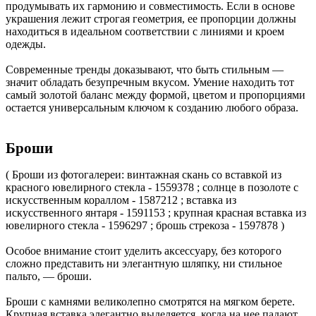
продумывать их гармонию и совместимость. Если в основе
украшения лежит строгая геометрия, ее пропорции должны
находиться в идеальном соответствии с линиями и кроем
одежды.
Современные тренды доказывают, что быть стильным —
значит обладать безупречным вкусом. Умение находить тот
самый золотой баланс между формой, цветом и пропорциями
остается универсальным ключом к созданию любого образа.
Броши
( Броши из фотогалереи: винтажная скань со вставкой из
красного ювелирного стекла - 1559378 ; солнце в позолоте с
искусственным кораллом - 1587212 ; вставка из
искусственного янтаря - 1591153 ; крупная красная вставка из
ювелирного стекла - 1596297 ; брошь стрекоза - 1597878 )
Особое внимание стоит уделить аксессуару, без которого
сложно представить ни элегантную шляпку, ни стильное
пальто, — броши.
Броши с камнями великолепно смотрятся на мягком берете.
Крупная вставка элегантно выделяется, когда на нее падают