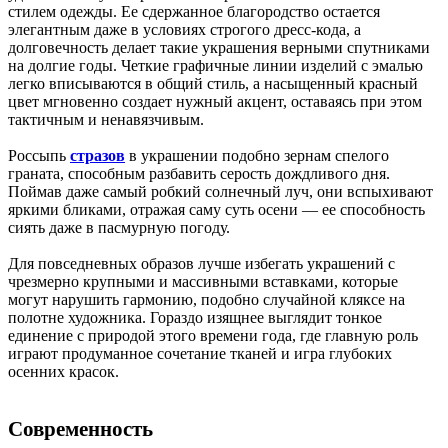
стилем одежды. Ее сдержанное благородство остается
элегантным даже в условиях строгого дресс-кода, а
долговечность делает такие украшения верными спутниками
на долгие годы. Четкие графичные линии изделий с эмалью
легко вписываются в общий стиль, а насыщенный красный
цвет мгновенно создает нужный акцент, оставаясь при этом
тактичным и ненавязчивым.
Россыпь
стразов
в украшении подобно зернам спелого
граната, способным разбавить серость дождливого дня.
Поймав даже самый робкий солнечный луч, они вспыхивают
яркими бликами, отражая саму суть осени — ее способность
сиять даже в пасмурную погоду.
Для повседневных образов лучше избегать украшений с
чрезмерно крупными и массивными вставками, которые
могут нарушить гармонию, подобно случайной кляксе на
полотне художника. Гораздо изящнее выглядит тонкое
единение с природой этого времени года, где главную роль
играют продуманное сочетание тканей и игра глубоких
осенних красок.
Современность