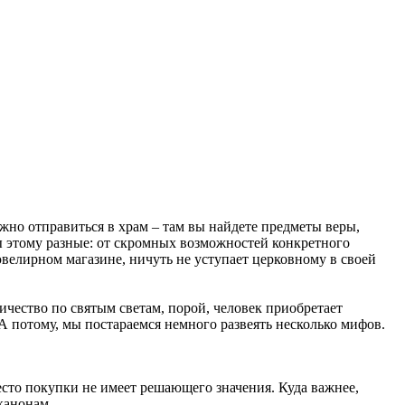
жно отправиться в храм – там вы найдете предметы веры,
ы этому разные: от скромных возможностей конкретного
велирном магазине, ничуть не уступает церковному в своей
чество по святым светам, порой, человек приобретает
 А потому, мы постараемся немного развеять несколько мифов.
есто покупки не имеет решающего значения. Куда важнее,
канонам.