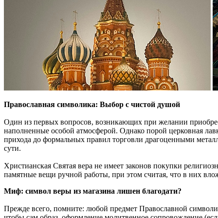
Православная символика: Выбор с чистой душой
Один из первых вопросов, возникающих при желании приобрест
наполненные особой атмосферой. Однако порой церковная лавк
прихода до формальных правил торговли драгоценными металла
сути.
Христианская Святая вера не имеет законов покупки религиозн
памятные вещи ручной работы, при этом считая, что в них вло
Миф: символ веры из магазина лишен благодати?
Прежде всего, помните: любой предмет Православной символик
чтобы сам образ, оформление молитвенное сопровождение (есл