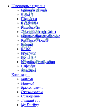
Ювелирные изделия
Броши и значки
Серьги
Подвески
Сувениры
Комплекты
Детский ассортимент
Религиозная символика
Комплектующие
Кольца
Колье
Браслеты
Цепочки
Изделия для мужчин
Пирсинг
Упаковка
Коллекции
Mineral
Minimal
Брызги цвета
Госсимволика
Самоцветы
Летний сад
My Darling