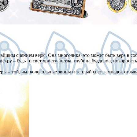
айшим сиянием веры. Она многолика: это может быть вера в со
скру – будь то свет христианства, глубина буддизма, покорност
ры – той, чьи колокольные звоны и теплый свет лампадок отзы