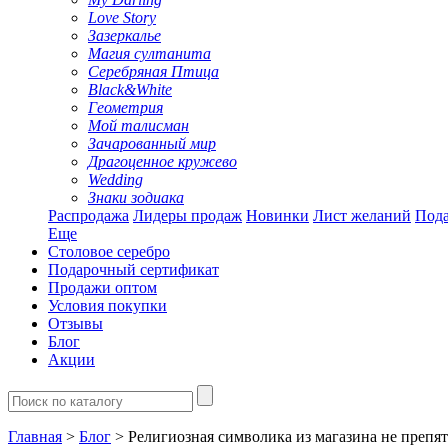
Love Story
Зазеркалье
Магия султанита
Серебряная Птица
Black&White
Геометрия
Мой талисман
Зачарованный мир
Драгоценное кружево
Wedding
Знаки зодиака
Распродажа
Лидеры продаж
Новинки
Лист желаний
Пода
Еще
Столовое серебро
Подарочный сертификат
Продажи оптом
Условия покупки
Отзывы
Блог
Акции
Главная
>
Блог
> Религиозная символика из магазина не препятс