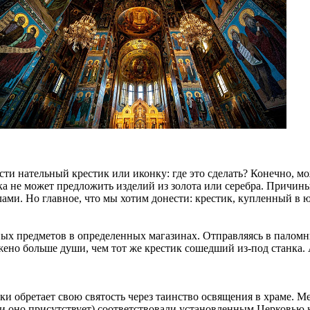
и нательный крестик или иконку: где это сделать? Конечно, мо
а не может предложить изделий из золота или серебра. Причин
ми. Но главное, что мы хотим донести: крестик, купленный в ю
ых предметов в определенных магазинах. Отправляясь в паломни
жено больше души, чем тот же крестик сошедший из-под станка.
и обретает свою святость через таинство освящения в храме. М
и оно присутствует) соответствовали установленным Церковью 