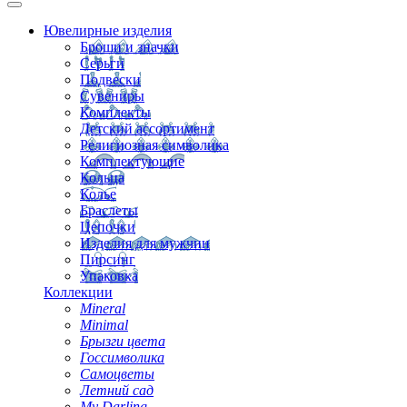
Ювелирные изделия
Броши и значки
Серьги
Подвески
Сувениры
Комплекты
Детский ассортимент
Религиозная символика
Комплектующие
Кольца
Колье
Браслеты
Цепочки
Изделия для мужчин
Пирсинг
Упаковка
Коллекции
Mineral
Minimal
Брызги цвета
Госсимволика
Самоцветы
Летний сад
My Darling