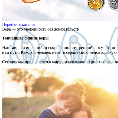
Перейти в каталог
Вера — это уверенность без доказательств
Тончайшее сияние веры
Наш мир – и внешний, и сокровенно-внутренний – окутан тонч
нам пути. Каждый человек несет в сердце свою неповторимую и
Сегодня мы прикоснемся к миру православной христианской ве