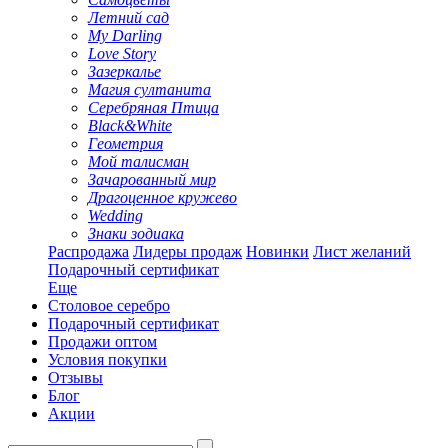
Летний сад
My Darling
Love Story
Зазеркалье
Магия султанита
Серебряная Птица
Black&White
Геометрия
Мой талисман
Зачарованный мир
Драгоценное кружево
Wedding
Знаки зодиака
Распродажа
Лидеры продаж
Новинки
Лист желаний
Подарочный сертификат
Еще
Столовое серебро
Подарочный сертификат
Продажи оптом
Условия покупки
Отзывы
Блог
Акции