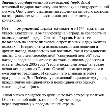
Значки с государственной символикой (герб, флаг)
-
отличный подарок патриоту или человеку на государственной
службе. Они станут стильным завершением делового костюма
на официальном мероприятии или дополнят личную
коллекцию.
История
георгиевской ленты
начинается с 1769 года, когда
указом Екатерины II была учреждена награда за храбрость на
полях сражений - орден Святого Георгия. Носить ее
полагалось на “ленте шелковой о трех черных и двух желтых
полосах”. Позднее, лента использовалась для ношения и
других наград, выдаваемых как военным, так и гражданским
лицам. Она стала своеобразной “связующей лентой” всех
наград и орденов и в итоге сама стала символом доблести и
отваги. Весной 2005 года “георгиевская ленточка” впервые
появилась на улицах России. Стихийная акция переросла в
ежегодную традицию. И сегодня - это главный атрибут
празднования Дня Победы, украшающий парадные мундиры,
праздничную официальную и неофициальную одежду,
машины, дома, офисы.
Такой значок придется по душе не только ветерану Великой
Отечественной войны, но и любому человеку,
неравнодушному к победам нашей страны.