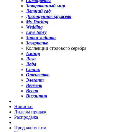
Самоцветы
Зачарованный мир
Летний сад
Драгоценное кружево
My Darling
Wedding
Love Story
Знаки зодиака
Зазеркалье
Коллекции столового серебра
Ампир
Лоза
Лада
Стиль
Отечество
Элегант
Вензель
Весна
Византия
Новинки
Лидеры продаж
Распродажа
Продажи оптом