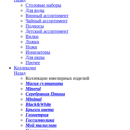
Столовые наборы
Для воды
Винный ассортимент
Чайный ассортимент
Подносы
Детский ассортимент
Вилки
Ложки
Ножи
Ионизаторы
Для икры
Прочее
Коллекции
Назад
Коллекции ювелирных изделий
Магия султанита
Mineral
Серебряная Птица
Minimal
Black&White
Брызги цвета
Геометрия
Госсимволика
Мой талисман