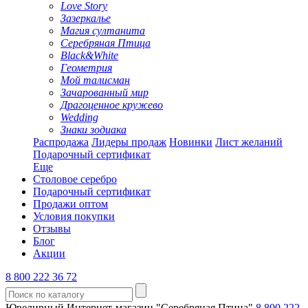
Love Story
Зазеркалье
Магия султанита
Серебряная Птица
Black&White
Геометрия
Мой талисман
Зачарованный мир
Драгоценное кружево
Wedding
Знаки зодиака
Распродажа
Лидеры продаж
Новинки
Лист желаний
Подарочный сертификат
Еще
Столовое серебро
Подарочный сертификат
Продажи оптом
Условия покупки
Отзывы
Блог
Акции
8 800 222 36 72
Ювелирный Интернет-магазин "Серебряная Птица"
8 800 222