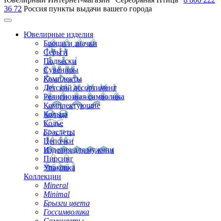
36 72
Россия
пункты выдачи вашего города
Ювелирные изделия
Броши и значки
Серьги
Подвески
Сувениры
Комплекты
Детский ассортимент
Религиозная символика
Комплектующие
Кольца
Колье
Браслеты
Цепочки
Изделия для мужчин
Пирсинг
Упаковка
Коллекции
Mineral
Minimal
Брызги цвета
Госсимволика
Самоцветы