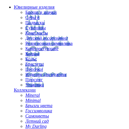
Ювелирные изделия
Броши и значки
Серьги
Подвески
Сувениры
Комплекты
Детский ассортимент
Религиозная символика
Комплектующие
Кольца
Колье
Браслеты
Цепочки
Изделия для мужчин
Пирсинг
Упаковка
Коллекции
Mineral
Minimal
Брызги цвета
Госсимволика
Самоцветы
Летний сад
My Darling