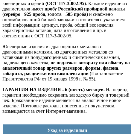
ювелирных изделий
(ОСТ 117-3-002-95)
. Каждое изделие из
драгметаллов имеет
пробу Российской пробирной палаты
(серебро - 925 проба, золота - 585 проба)
и снабжено
опломбированной биркой завода-изготовителя с указанием
всей информации: артикул, проба, общий вес изделия,
характеристика вставок, дата изготовления и пр. в
соответствии с ОСТ 117-3-002-95.
Ювелирные изделия из драгоценных металлов с
драгоценными камнями, из драгоценных металлов со
вставками из полудрагоценных и синтетических камней,
надлежащего качества,
не подлежат возврату или обмену на
аналогичный товар других размеров, формы, фасона,
габарита, расцветки или комплектации
(Постановление
Правительства РФ от 19 января 1998 г. № 55).
ГАРАНТИЯ НА ИЗДЕЛИЯ - 6 (шесть) месяцев.
На период
гарантии необходимо сохранять заводскую бирку и товарный
чек. Бракованное изделие меняется на аналогичное новое
изделие. Почтовые расходы, понесенные покупателем,
возмещаются за счет Интернет-магазина.
Уход за изделиями