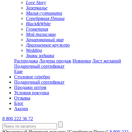
Love Story
Зазеркалье
Магия султанита
Серебряная Птица
Black&White
Геометрия
Мой талисман
Зачарованный мир
Драгоценное кружево
Wedding
Знаки зодиака
Распродажа
Лидеры продаж
Новинки
Лист желаний
Подарочный сертификат
Еще
Столовое серебро
Подарочный сертификат
Продажи оптом
Условия покупки
Отзывы
Блог
Акции
8 800 222 36 72
Ювелирный Интернет-магазин "Серебряная Птица"
8 800 222