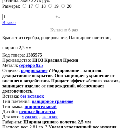
розница:
3080
2 310
руб.
Размеры:
17
18
19
20
+
-
В заказ
Куплено 6 раз
Браслет из серебра, родирование, Панцирное плетение,
ширина 2,5 мм
Код товара:
1385575
Производство:
ПЮЗ Красная Пресня
Металл:
серебро 925
Отделка:
родирование
?
Родирование – защитно-
декоративное покрытие. Оно защищает украшение от
внешнего воздействия. Придает эффект «белого золота»,
защищает изделие от повреждений, обеспечивает
долговечность.
Вставка:
без вставок
Тип плетения:
панцирное граненое
Тип замка:
шпрингельный
Дизайн:
цепные браслеты
Для кого:
мужское
,
женское
Габариты:
Ширина цепного полотна 2,5 мм
Паспорт. вес:
2.81 гр.
?
Указан усредненный вес изделия.