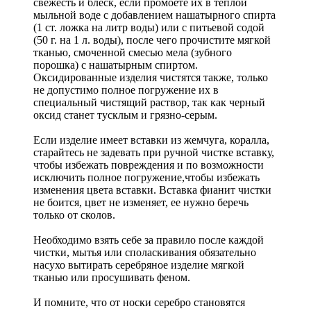
свежесть и блеск, если промоете их в теплой
мыльной воде с добавлением нашатырного спирта
(1 ст. ложка на литр воды) или с питьевой содой
(50 г. на 1 л. воды), после чего прочистите мягкой
тканью, смоченной смесью мела (зубного
порошка) с нашатырным спиртом.
Оксидированные изделия чистятся также, только
не допустимо полное погружение их в
специальный чистящий раствор, так как черный
оксид станет тусклым и грязно-серым.
Если изделие имеет вставки из жемчуга, коралла,
старайтесь не задевать при ручной чистке вставку,
чтобы избежать повреждения и по возможности
исключить полное погружение,чтобы избежать
изменения цвета вставки. Вставка фианит чистки
не боится, цвет не изменяет, ее нужно беречь
только от сколов.
Необходимо взять себе за правило после каждой
чистки, мытья или споласкивания обязательно
насухо вытирать серебряное изделие мягкой
тканью или просушивать феном.
И помните, что от носки серебро становятся