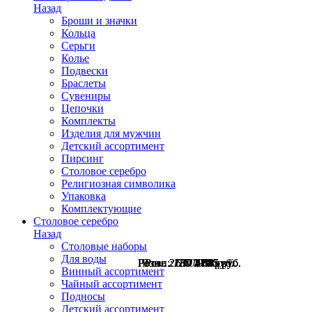
Назад
Броши и значки
Кольца
Серьги
Колье
Подвески
Браслеты
Сувениры
Цепочки
Комплекты
Изделия для мужчин
Детский ассортимент
Пирсинг
Столовое серебро
Религиозная символика
Упаковка
Комплектующие
Столовое серебро
Назад
Столовые наборы
Для воды
Розн.:
Розн.:
Розн.:
Розн.:
Розн.:
Розн.:
2180
2180
2780
1250
630
630
1 635
1 635
2 085
473
473
938
руб.
руб.
руб.
руб.
руб.
руб.
Винный ассортимент
Чайный ассортимент
Подносы
Детский ассортимент