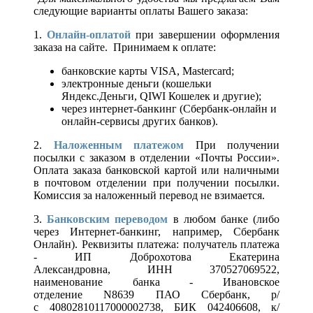
следующие варианты оплаты Вашего заказа:
1.
Онлайн-оплатой
при завершении оформления
заказа на сайте. Принимаем к оплате:
банковские карты VISA, Mastercard;
электронные деньги (кошельки
Яндекс.Деньги, QIWI Кошелек и другие);
через интернет-банкинг (Сбербанк-онлайн и
онлайн-сервисы других банков).
2.
Наложенным платежом
При получении
посылки с заказом в отделении «Почты России».
Оплата заказа банковской картой или наличными
в почтовом отделении при получении посылки.
Комиссия за наложенный перевод не взимается.
3.
Банковским переводом
в любом банке (либо
через Интернет-банкинг, например, Сбербанк
Онлайн). Реквизиты платежа: получатель платежа
- ИП Доброхотова Екатерина
Александровна, ИНН 370527069522,
наименование банка - Ивановское
отделение N8639 ПАО Сбербанк, р/
с 40802810117000002738, БИК 042406608, к/