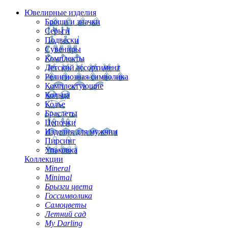
Ювелирные изделия
Броши и значки
Серьги
Подвески
Сувениры
Комплекты
Детский ассортимент
Религиозная символика
Комплектующие
Кольца
Колье
Браслеты
Цепочки
Изделия для мужчин
Пирсинг
Упаковка
Коллекции
Mineral
Minimal
Брызги цвета
Госсимволика
Самоцветы
Летний сад
My Darling