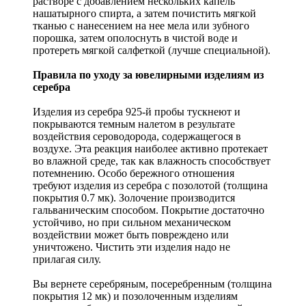
растворе с добавлением нескольких капель
нашатырного спирта, а затем почистить мягкой
тканью с нанесением на нее мела или зубного
порошка, затем ополоснуть в чистой воде и
протереть мягкой салфеткой (лучше специальной).
Правила по уходу за ювелирными изделиям из
серебра
Изделия из серебра 925-й пробы тускнеют и
покрываются темным налетом в результате
воздействия сероводорода, содержащегося в
воздухе. Эта реакция наиболее активно протекает
во влажной среде, так как влажность способствует
потемнению. Особо бережного отношения
требуют изделия из серебра с позолотой (толщина
покрытия 0.7 мк). Золочение производится
гальваническим способом. Покрытие достаточно
устойчиво, но при сильном механическом
воздействии может быть повреждено или
уничтожено. Чистить эти изделия надо не
прилагая силу.
Вы вернете серебряным, посеребренным (толщина
покрытия 12 мк) и позолоченным изделиям