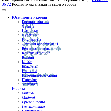
36 72
Россия
пункты выдачи вашего города
Ювелирные изделия
Броши и значки
Серьги
Подвески
Сувениры
Комплекты
Детский ассортимент
Религиозная символика
Комплектующие
Кольца
Колье
Браслеты
Цепочки
Изделия для мужчин
Пирсинг
Упаковка
Коллекции
Mineral
Minimal
Брызги цвета
Госсимволика
Самоцветы