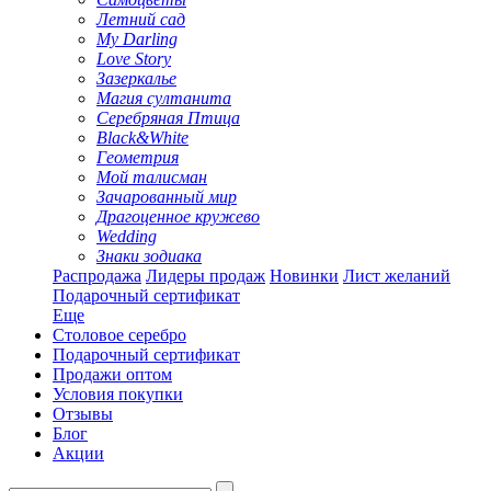
Летний сад
My Darling
Love Story
Зазеркалье
Магия султанита
Серебряная Птица
Black&White
Геометрия
Мой талисман
Зачарованный мир
Драгоценное кружево
Wedding
Знаки зодиака
Распродажа
Лидеры продаж
Новинки
Лист желаний
Подарочный сертификат
Еще
Столовое серебро
Подарочный сертификат
Продажи оптом
Условия покупки
Отзывы
Блог
Акции