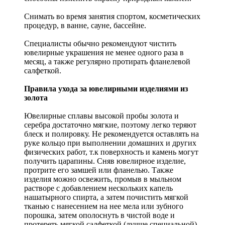
Снимать во время занятия спортом, косметических
процедур, в ванне, сауне, бассейне.
Специалисты обычно рекомендуют чистить
ювелирные украшения не менее одного раза в
месяц, а также регулярно протирать фланелевой
салфеткой.
Правила ухода за ювелирными изделиями из
золота
Ювелирные сплавы высокой пробы золота и
серебра достаточно мягкие, поэтому легко теряют
блеск и полировку. Не рекомендуется оставлять на
руке кольцо при выполнении домашних и других
физических работ, т.к поверхность и камень могут
получить царапины. Сняв ювелирное изделие,
протрите его замшей или фланелью. Также
изделия можно освежить, промыв в мыльном
растворе с добавлением нескольких капель
нашатырного спирта, а затем почистить мягкой
тканью с нанесением на нее мела или зубного
порошка, затем ополоснуть в чистой воде и
протереть мягкой салфеткой (лучше специальной).