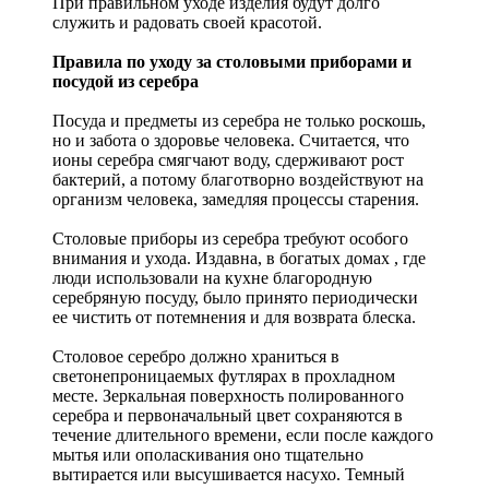
При правильном уходе изделия будут долго
служить и радовать своей красотой.
Правила по уходу за столовыми приборами и
посудой из серебра
Посуда и предметы из серебра не только роскошь,
но и забота о здоровье человека. Считается, что
ионы серебра смягчают воду, сдерживают рост
бактерий, а потому благотворно воздействуют на
организм человека, замедляя процессы старения.
Столовые приборы из серебра требуют особого
внимания и ухода. Издавна, в богатых домах , где
люди использовали на кухне благородную
серебряную посуду, было принято периодически
ее чистить от потемнения и для возврата блеска.
Столовое серебро должно храниться в
светонепроницаемых футлярах в прохладном
месте. Зеркальная поверхность полированного
серебра и первоначальный цвет сохраняются в
течение длительного времени, если после каждого
мытья или ополаскивания оно тщательно
вытирается или высушивается насухо. Темный