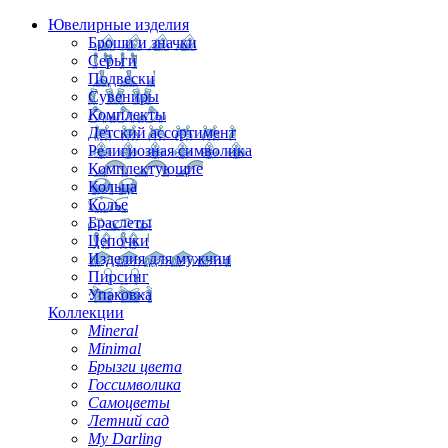
Ювелирные изделия
Броши и значки
Серьги
Подвески
Сувениры
Комплекты
Детский ассортимент
Религиозная символика
Комплектующие
Кольца
Колье
Браслеты
Цепочки
Изделия для мужчин
Пирсинг
Упаковка
Коллекции
Mineral
Minimal
Брызги цвета
Госсимволика
Самоцветы
Летний сад
My Darling