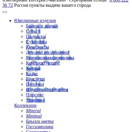
36 72
Россия
пункты выдачи вашего города
Ювелирные изделия
Броши и значки
Серьги
Подвески
Сувениры
Комплекты
Детский ассортимент
Религиозная символика
Комплектующие
Кольца
Колье
Браслеты
Цепочки
Изделия для мужчин
Пирсинг
Упаковка
Коллекции
Mineral
Minimal
Брызги цвета
Госсимволика
Самоцветы