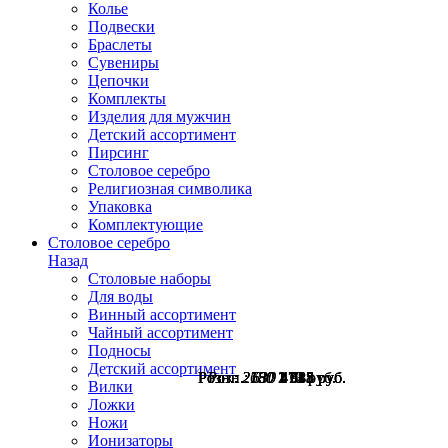
Колье
Подвески
Браслеты
Сувениры
Цепочки
Комплекты
Изделия для мужчин
Детский ассортимент
Пирсинг
Столовое серебро
Религиозная символика
Упаковка
Комплектующие
Столовое серебро
Назад
Столовые наборы
Для воды
Винный ассортимент
Чайный ассортимент
Подносы
Детский ассортимент
Розн.:
Розн.:
Розн.:
Розн.:
Розн.:
Розн.:
2180
2180
2650
2780
630
630
1 635
1 635
1 988
2 085
473
473
руб.
руб.
руб.
руб.
руб.
руб.
Вилки
Ложки
Ножи
Ионизаторы