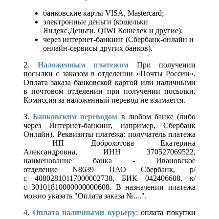
банковские карты VISA, Mastercard;
электронные деньги (кошельки
Яндекс.Деньги, QIWI Кошелек и другие);
через интернет-банкинг (Сбербанк-онлайн и
онлайн-сервисы других банков).
2.
Наложенным платежом
При получении
посылки с заказом в отделении «Почты России».
Оплата заказа банковской картой или наличными
в почтовом отделении при получении посылки.
Комиссия за наложенный перевод не взимается.
3.
Банковским переводом
в любом банке (либо
через Интернет-банкинг, например, Сбербанк
Онлайн). Реквизиты платежа: получатель платежа
- ИП Доброхотова Екатерина
Александровна, ИНН 370527069522,
наименование банка - Ивановское
отделение N8639 ПАО Сбербанк, р/
с 40802810117000002738, БИК 042406608, к/
с 30101810000000000608. В назначении платежа
можно указать "Оплата заказа №....".
4.
Оплата наличными курьеру
: оплата покупки