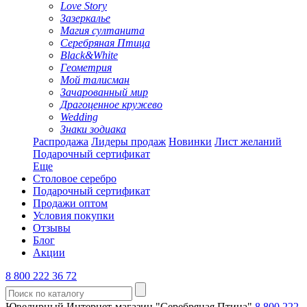
Love Story
Зазеркалье
Магия султанита
Серебряная Птица
Black&White
Геометрия
Мой талисман
Зачарованный мир
Драгоценное кружево
Wedding
Знаки зодиака
Распродажа
Лидеры продаж
Новинки
Лист желаний
Подарочный сертификат
Еще
Столовое серебро
Подарочный сертификат
Продажи оптом
Условия покупки
Отзывы
Блог
Акции
8 800 222 36 72
Ювелирный Интернет-магазин "Серебряная Птица"
8 800 222