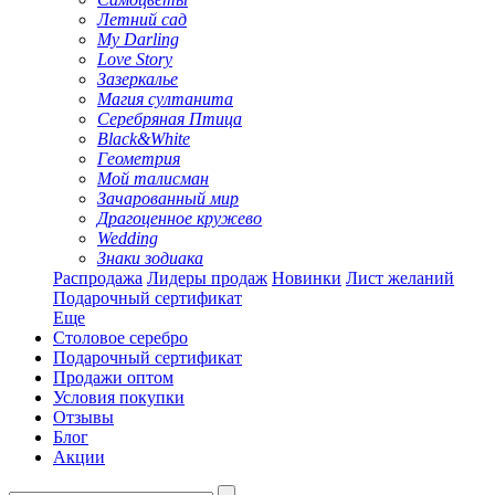
Летний сад
My Darling
Love Story
Зазеркалье
Магия султанита
Серебряная Птица
Black&White
Геометрия
Мой талисман
Зачарованный мир
Драгоценное кружево
Wedding
Знаки зодиака
Распродажа
Лидеры продаж
Новинки
Лист желаний
Подарочный сертификат
Еще
Столовое серебро
Подарочный сертификат
Продажи оптом
Условия покупки
Отзывы
Блог
Акции