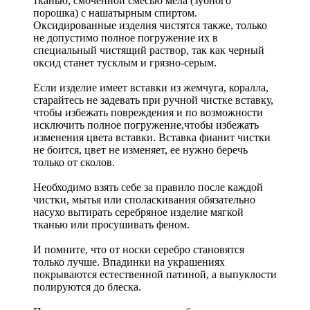
тканью, смоченной смесью мела (зубного
порошка) с нашатырным спиртом.
Оксидированные изделия чистятся также, только
не допустимо полное погружение их в
специальный чистящий раствор, так как черный
оксид станет тусклым и грязно-серым.
Если изделие имеет вставки из жемчуга, коралла,
старайтесь не задевать при ручной чистке вставку,
чтобы избежать повреждения и по возможности
исключить полное погружение,чтобы избежать
изменения цвета вставки. Вставка фианит чистки
не боится, цвет не изменяет, ее нужно беречь
только от сколов.
Необходимо взять себе за правило после каждой
чистки, мытья или споласкивания обязательно
насухо вытирать серебряное изделие мягкой
тканью или просушивать феном.
И помните, что от носки серебро становятся
только лучше. Впадинки на украшениях
покрываются естественной патиной, а выпуклости
полируются до блеска.