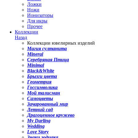
Ложки
Ножи
Ионизаторы
Для икры
Прочее
Коллекции
Назад
Коллекции ювелирных изделий
Магия султанита
Mineral
Серебряная Птица
Minimal
Black&White
Брызги цвета
Геометрия
Госсимволика
Мой талисман
Самоцветы
Зачарованный мир
Летний сад
Драгоценное кружево
My Darling
Wedding
Love Story
Знаки зодиака