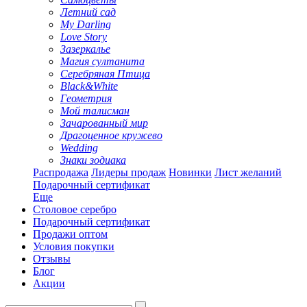
Летний сад
My Darling
Love Story
Зазеркалье
Магия султанита
Серебряная Птица
Black&White
Геометрия
Мой талисман
Зачарованный мир
Драгоценное кружево
Wedding
Знаки зодиака
Распродажа
Лидеры продаж
Новинки
Лист желаний
Подарочный сертификат
Еще
Столовое серебро
Подарочный сертификат
Продажи оптом
Условия покупки
Отзывы
Блог
Акции