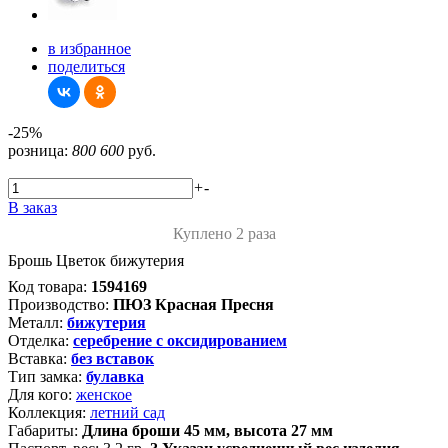
в избранное
поделиться
-25%
розница:
800
600
руб.
+
-
В заказ
Куплено 2 раза
Брошь Цветок бижутерия
Код товара:
1594169
Производство:
ПЮЗ Красная Пресня
Металл:
бижутерия
Отделка:
серебрение с оксидированием
Вставка:
без вставок
Тип замка:
булавка
Для кого:
женское
Коллекция:
летний сад
Габариты:
Длина броши 45 мм, высота 27 мм