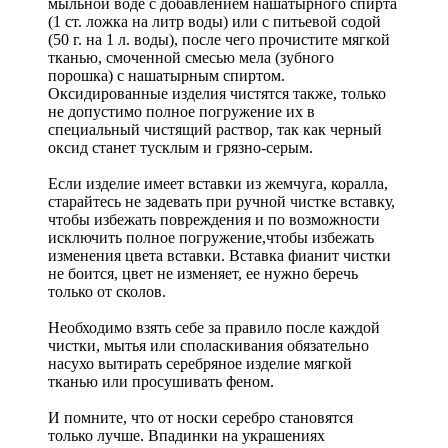
мыльной воде с добавлением нашатырного спирта
(1 ст. ложка на литр воды) или с питьевой содой
(50 г. на 1 л. воды), после чего прочистите мягкой
тканью, смоченной смесью мела (зубного
порошка) с нашатырным спиртом.
Оксидированные изделия чистятся также, только
не допустимо полное погружение их в
специальный чистящий раствор, так как черный
оксид станет тусклым и грязно-серым.
Если изделие имеет вставки из жемчуга, коралла,
старайтесь не задевать при ручной чистке вставку,
чтобы избежать повреждения и по возможности
исключить полное погружение,чтобы избежать
изменения цвета вставки. Вставка фианит чистки
не боится, цвет не изменяет, ее нужно беречь
только от сколов.
Необходимо взять себе за правило после каждой
чистки, мытья или споласкивания обязательно
насухо вытирать серебряное изделие мягкой
тканью или просушивать феном.
И помните, что от носки серебро становятся
только лучше. Впадинки на украшениях