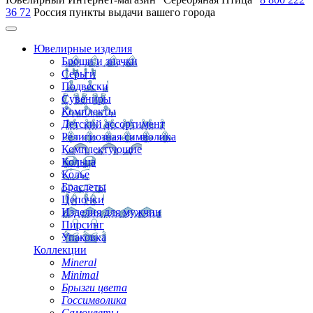
36 72
Россия
пункты выдачи вашего города
Ювелирные изделия
Броши и значки
Серьги
Подвески
Сувениры
Комплекты
Детский ассортимент
Религиозная символика
Комплектующие
Кольца
Колье
Браслеты
Цепочки
Изделия для мужчин
Пирсинг
Упаковка
Коллекции
Mineral
Minimal
Брызги цвета
Госсимволика
Самоцветы