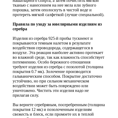
нашатырного спирта, а затем почистить мягкой
тканью с нанесением на нее мела или зубного
порошка, затем ополоснуть в чистой воде и
протереть мягкой салфеткой (лучше специальной).
Правила по уходу за ювелирными изделиям из
серебра
Изделия из серебра 925-й пробы тускнеют и
покрываются темным налетом в результате
воздействия сероводорода, содержащегося в
воздухе. Эта реакция наиболее активно протекает
во влажной среде, так как влажность способствует
потемнению. Особо бережного отношения
требуют изделия из серебра с позолотой (толщина
покрытия 0.7 мк). Золочение производится
гальваническим способом. Покрытие достаточно
устойчиво, но при сильном механическом
воздействии может быть повреждено или
уничтожено. Чистить эти изделия надо не
прилагая силу.
Вы вернете серебряным, посеребренным (толщина
покрытия 12 мк) и позолоченным изделиям
свежесть и блеск, если промоете их в теплой