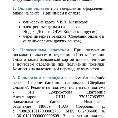
1.
Онлайн-оплатой
при завершении оформления
заказа на сайте. Принимаем к оплате:
банковские карты VISA, Mastercard;
электронные деньги (кошельки
Яндекс.Деньги, QIWI Кошелек и другие);
через интернет-банкинг (Сбербанк-онлайн и
онлайн-сервисы других банков).
2.
Наложенным платежом
При получении
посылки с заказом в отделении «Почты России».
Оплата заказа банковской картой или наличными
в почтовом отделении при получении посылки.
Комиссия за наложенный перевод не взимается.
3.
Банковским переводом
в любом банке (либо
через Интернет-банкинг, например, Сбербанк
Онлайн). Реквизиты платежа: получатель платежа
- ИП Доброхотова Екатерина
Александровна, ИНН 370527069522,
наименование банка - Ивановское
отделение N8639 ПАО Сбербанк, р/
с 40802810117000002738, БИК 042406608, к/
с 30101810000000000608. В назначении платежа