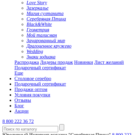
Love Story
Зазеркалье
Магия султанита
Серебряная Птица
Black&White
Геометрия
Мой талисман
Зачарованный мир
Драгоценное кружево
Wedding
Знаки зодиака
Распродажа
Лидеры продаж
Новинки
Лист желаний
Подарочный сертификат
Еще
Столовое серебро
Подарочный сертификат
Продажи оптом
Условия покупки
Отзывы
Блог
Акции
8 800 222 36 72
Ювелирный Интернет-магазин "Серебряная Птица"
8 800 222