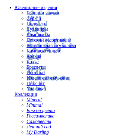
Ювелирные изделия
Броши и значки
Серьги
Подвески
Сувениры
Комплекты
Детский ассортимент
Религиозная символика
Комплектующие
Кольца
Колье
Браслеты
Цепочки
Изделия для мужчин
Пирсинг
Упаковка
Коллекции
Mineral
Minimal
Брызги цвета
Госсимволика
Самоцветы
Летний сад
My Darling