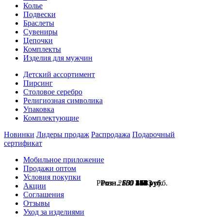
Колье
Подвески
Браслеты
Сувениры
Цепочки
Комплекты
Изделия для мужчин
Детский ассортимент
Пирсинг
Столовое серебро
Религиозная символика
Упаковка
Комплектующие
Новинки
Лидеры продаж
Распродажа
Подарочный
сертификат
Мобильное приложение
Продажи оптом
Условия покупки
Розн.:
Розн.:
Розн.:
Розн.:
Розн.:
Розн.:
Розн.:
2110
550
650
500
550
500
700
1 583
413
488
260
281
375
525
руб.
руб.
руб.
руб.
руб.
руб.
руб.
Акции
Соглашения
Отзывы
Уход за изделиями