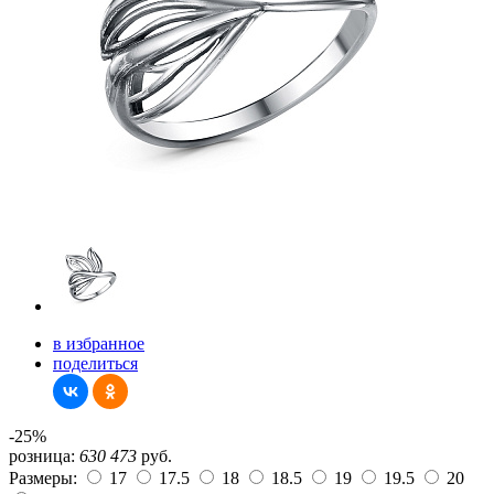
в избранное
поделиться
-25%
розница:
630
473
руб.
Размеры:
17
17.5
18
18.5
19
19.5
20