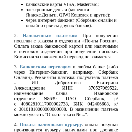
банковские карты VISA, Mastercard;
электронные деньги (кошельки
Яндекс.Деньги, QIWI Кошелек и другие);
через интернет-банкинг (Сбербанк-онлайн и
онлайн-сервисы других банков).
2.
Наложенным платежом
При получении
посылки с заказом в отделении «Почты России».
Оплата заказа банковской картой или наличными
в почтовом отделении при получении посылки.
Комиссия за наложенный перевод не взимается.
3.
Банковским переводом
в любом банке (либо
через Интернет-банкинг, например, Сбербанк
Онлайн). Реквизиты платежа: получатель платежа
- ИП Доброхотова Екатерина
Александровна, ИНН 370527069522,
наименование банка - Ивановское
отделение N8639 ПАО Сбербанк, р/
с 40802810117000002738, БИК 042406608, к/
с 30101810000000000608. В назначении платежа
можно указать "Оплата заказа №....".
4.
Оплата наличными курьеру
: оплата покупки
производится курьеру наличными при доставке