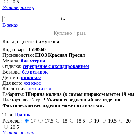
20.5
Узнать размер
+
-
В заказ
Куплено 4 раза
Кольцо Цветок бижутерия
Код товара:
1598560
Производство:
ПЮЗ Красная Пресня
Металл:
бижутерия
Отделка:
серебрение с оксидированием
Вставка:
без вставок
Дизайн:
широкое
Для кого:
женское
Коллекция:
летний сад
Габариты:
Ширина кольца (в самом широком месте) 19 мм
Паспорт. вес:
2 гр.
?
Указан усредненный вес изделия.
Фактический вес изделия может отличаться.
Теги:
Цветок
Размеры:
17
17.5
18
18.5
19
19.5
20
20.5
Узнать размер