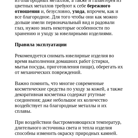
из благородных металлов, а также и галантерея из
цветных металлов требуют к себе
бережного
отношения
и, безусловно,
ухода
, впрочем, как и
все благородное. Для того чтобы они как можно
дольше имели первоначальный вид и радовали
глаз, нужно знать некоторые особенности по
хранению и уходу за ювелирными изделиями.
Правила эксплуатации
Рекомендуется снимать ювелирные изделия
во
время выполнения домашних работ (стирки,
мытья посуды, приготовления пищи), оберегать их
от механических повреждений.
Важно помнить, что многие современные
косметические средства по уходу за кожей, а также
декоративная косметика содержат ртутные
соединения; даже небольшое их количество
воздействует на благородные металлы и их
сплавы.
При воздействии быстроменяющихся температур,
длительного источника света и тепла изделия
способны изменить окраску природных камней.