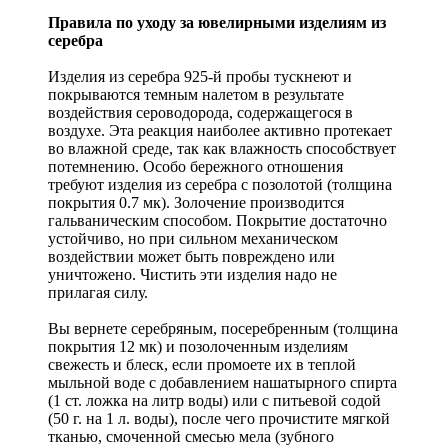
Правила по уходу за ювелирными изделиям из
серебра
Изделия из серебра 925-й пробы тускнеют и
покрываются темным налетом в результате
воздействия сероводорода, содержащегося в
воздухе. Эта реакция наиболее активно протекает
во влажной среде, так как влажность способствует
потемнению. Особо бережного отношения
требуют изделия из серебра с позолотой (толщина
покрытия 0.7 мк). Золочение производится
гальваническим способом. Покрытие достаточно
устойчиво, но при сильном механическом
воздействии может быть повреждено или
уничтожено. Чистить эти изделия надо не
прилагая силу.
Вы вернете серебряным, посеребренным (толщина
покрытия 12 мк) и позолоченным изделиям
свежесть и блеск, если промоете их в теплой
мыльной воде с добавлением нашатырного спирта
(1 ст. ложка на литр воды) или с питьевой содой
(50 г. на 1 л. воды), после чего прочистите мягкой
тканью, смоченной смесью мела (зубного