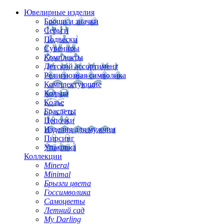
Ювелирные изделия
Броши и значки
Серьги
Подвески
Сувениры
Комплекты
Детский ассортимент
Религиозная символика
Комплектующие
Кольца
Колье
Браслеты
Цепочки
Изделия для мужчин
Пирсинг
Упаковка
Коллекции
Mineral
Minimal
Брызги цвета
Госсимволика
Самоцветы
Летний сад
My Darling