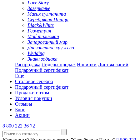
Love Story
Зазеркалье
Магия султанита
Серебряная Птица
Black&White
Геометрия
Мой талисман
Зачарованный мир
Драгоценное кружево
Wedding
Знаки зодиака
Распродажа
Лидеры продаж
Новинки
Лист желаний
Подарочный сертификат
Еще
Столовое серебро
Подарочный сертификат
Продажи оптом
Условия покупки
Отзывы
Блог
Акции
8 800 222 36 72
Ювелирный Интернет-магазин "Серебряная Птица"
8 800 222