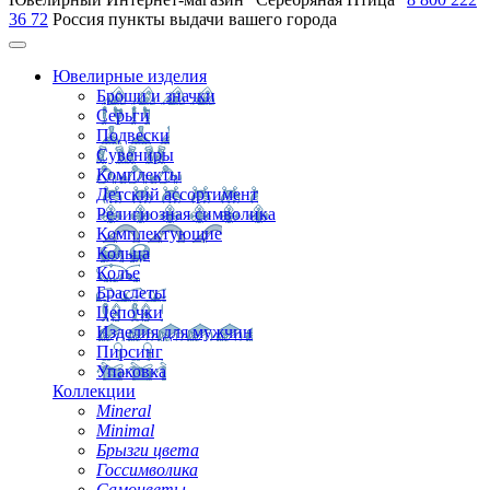
36 72
Россия
пункты выдачи вашего города
Ювелирные изделия
Броши и значки
Серьги
Подвески
Сувениры
Комплекты
Детский ассортимент
Религиозная символика
Комплектующие
Кольца
Колье
Браслеты
Цепочки
Изделия для мужчин
Пирсинг
Упаковка
Коллекции
Mineral
Minimal
Брызги цвета
Госсимволика
Самоцветы