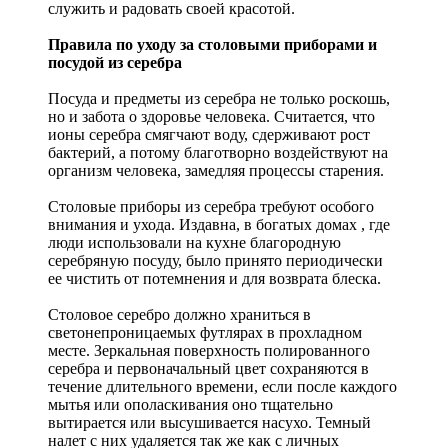
служить и радовать своей красотой.
Правила по уходу за столовыми приборами и
посудой из серебра
Посуда и предметы из серебра не только роскошь,
но и забота о здоровье человека. Считается, что
ионы серебра смягчают воду, сдерживают рост
бактерий, а потому благотворно воздействуют на
организм человека, замедляя процессы старения.
Столовые приборы из серебра требуют особого
внимания и ухода. Издавна, в богатых домах , где
люди использовали на кухне благородную
серебряную посуду, было принято периодически
ее чистить от потемнения и для возврата блеска.
Столовое серебро должно храниться в
светонепроницаемых футлярах в прохладном
месте. Зеркальная поверхность полированного
серебра и первоначальный цвет сохраняются в
течение длительного времени, если после каждого
мытья или ополаскивания оно тщательно
вытирается или высушивается насухо. Темный
налет с них удаляется так же как с личных