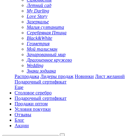
Летний сад
My Darling
Love Story
Зазеркалье
Магия султанита
Серебряная Птица
Black&White
Геометрия
Мой талисман
Зачарованный мир
Драгоценное кружево
Wedding
Знаки зодиака
Распродажа
Лидеры продаж
Новинки
Лист желаний
Подарочный сертификат
Еще
Столовое серебро
Подарочный сертификат
Продажи оптом
Условия покупки
Отзывы
Блог
Акции