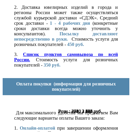
2. Доставка ювелирных изделий в города и
регионы России может также осуществляться
службой курьерской доставки «СДЭК». Средний
срок доставки -
1 - 4 рабочих дня
(конкретные
сроки доставки всегда можно уточнить у
консультантов).
Посылку доставляют
непосредственно в руки.
Стоимость услуги для
розничных покупателей -
450 руб.
3.
Список пунктов самовывоза по всей
России.
Стоимость услуги для розничных
покупателей -
350 руб.
Оплата покупки
(информация для розничных
покупателей)
Розн.:
Розн.:
Розн.:
Розн.:
Розн.:
Розн.:
3340
3640
4710
3230
2780
3010
2 505
2 730
3 533
2 423
2 085
2 258
руб.
руб.
руб.
руб.
руб.
руб.
Для максимального удобства мы предлагаем Вам
следующие варианты оплаты Вашего заказа:
1.
Онлайн-оплатой
при завершении оформления