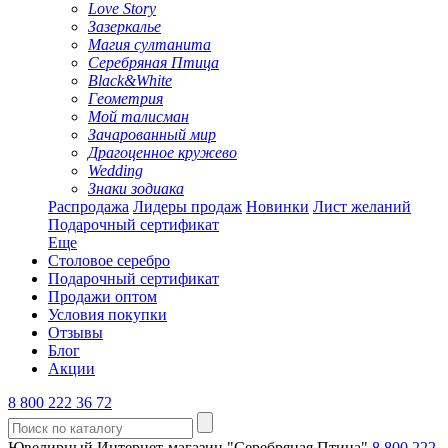
Love Story
Зазеркалье
Магия султанита
Серебряная Птица
Black&White
Геометрия
Мой талисман
Зачарованный мир
Драгоценное кружево
Wedding
Знаки зодиака
Распродажа
Лидеры продаж
Новинки
Лист желаний
Подарочный сертификат
Еще
Столовое серебро
Подарочный сертификат
Продажи оптом
Условия покупки
Отзывы
Блог
Акции
8 800 222 36 72
Ювелирный Интернет-магазин "Серебряная Птица"
8 800 222