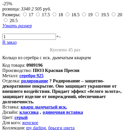
-25%
розница:
3340
2 505
руб.
Размеры:
17
17.5
18
18.5
19
19.5
20
20.5
Узнать размер
+
-
В заказ
Куплено 45 раз
Кольцо из серебра с иск. дымчатым кварцем
Код товара:
0989196
Производство:
ПЮЗ Красная Пресня
Металл:
серебро 925
Отделка:
родирование
?
Родирование – защитно-
декоративное покрытие. Оно защищает украшение от
внешнего воздействия. Придает эффект «белого золота»,
защищает изделие от повреждений, обеспечивает
долговечность.
Вставка:
кварц дымчатый иск.
Дизайн:
классика
,
одиночная вставка
Цвет:
серый
Для кого:
женское
Коллекция:
my darling
,
брызги цвета