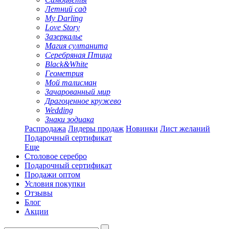
Летний сад
My Darling
Love Story
Зазеркалье
Магия султанита
Серебряная Птица
Black&White
Геометрия
Мой талисман
Зачарованный мир
Драгоценное кружево
Wedding
Знаки зодиака
Распродажа
Лидеры продаж
Новинки
Лист желаний
Подарочный сертификат
Еще
Столовое серебро
Подарочный сертификат
Продажи оптом
Условия покупки
Отзывы
Блог
Акции