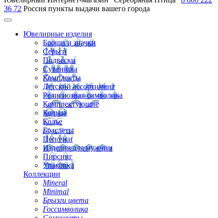
36 72
Россия
пункты выдачи вашего города
Ювелирные изделия
Броши и значки
Серьги
Подвески
Сувениры
Комплекты
Детский ассортимент
Религиозная символика
Комплектующие
Кольца
Колье
Браслеты
Цепочки
Изделия для мужчин
Пирсинг
Упаковка
Коллекции
Mineral
Minimal
Брызги цвета
Госсимволика
Самоцветы