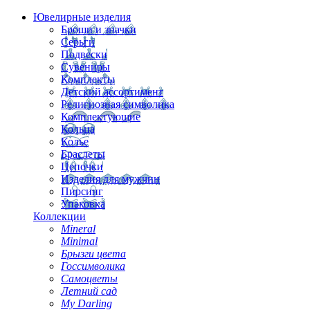
Ювелирные изделия
Броши и значки
Серьги
Подвески
Сувениры
Комплекты
Детский ассортимент
Религиозная символика
Комплектующие
Кольца
Колье
Браслеты
Цепочки
Изделия для мужчин
Пирсинг
Упаковка
Коллекции
Mineral
Minimal
Брызги цвета
Госсимволика
Самоцветы
Летний сад
My Darling