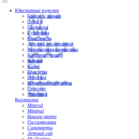
Ювелирные изделия
Броши и значки
Серьги
Подвески
Сувениры
Комплекты
Детский ассортимент
Религиозная символика
Комплектующие
Кольца
Колье
Браслеты
Цепочки
Изделия для мужчин
Пирсинг
Упаковка
Коллекции
Mineral
Minimal
Брызги цвета
Госсимволика
Самоцветы
Летний сад
My Darling