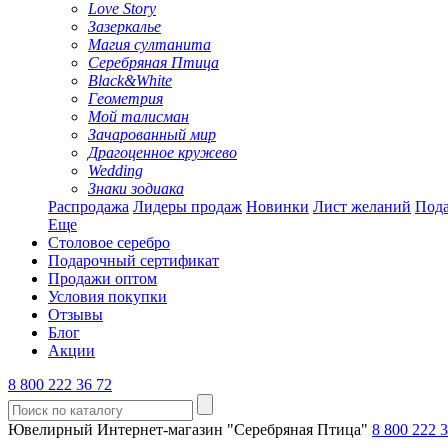
Love Story
Зазеркалье
Магия султанита
Серебряная Птица
Black&White
Геометрия
Мой талисман
Зачарованный мир
Драгоценное кружево
Wedding
Знаки зодиака
Распродажа
Лидеры продаж
Новинки
Лист желаний
Пода
Еще
Столовое серебро
Подарочный сертификат
Продажи оптом
Условия покупки
Отзывы
Блог
Акции
8 800 222 36 72
Ювелирный Интернет-магазин "Серебряная Птица"
8 800 222 