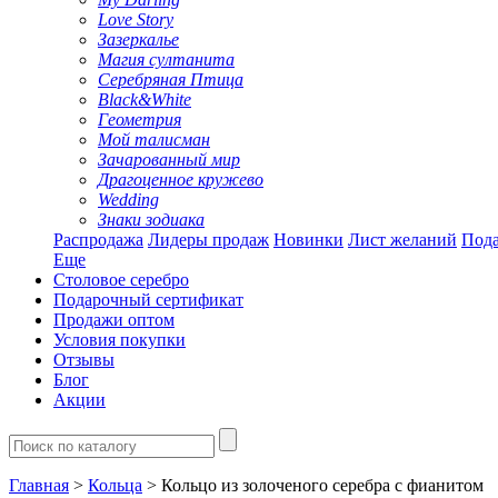
Love Story
Зазеркалье
Магия султанита
Серебряная Птица
Black&White
Геометрия
Мой талисман
Зачарованный мир
Драгоценное кружево
Wedding
Знаки зодиака
Распродажа
Лидеры продаж
Новинки
Лист желаний
Пода
Еще
Столовое серебро
Подарочный сертификат
Продажи оптом
Условия покупки
Отзывы
Блог
Акции
Главная
>
Кольца
> Кольцо из золоченого серебра с фианитом