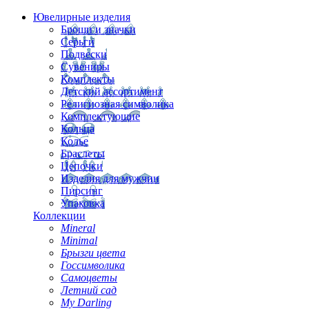
Ювелирные изделия
Броши и значки
Серьги
Подвески
Сувениры
Комплекты
Детский ассортимент
Религиозная символика
Комплектующие
Кольца
Колье
Браслеты
Цепочки
Изделия для мужчин
Пирсинг
Упаковка
Коллекции
Mineral
Minimal
Брызги цвета
Госсимволика
Самоцветы
Летний сад
My Darling