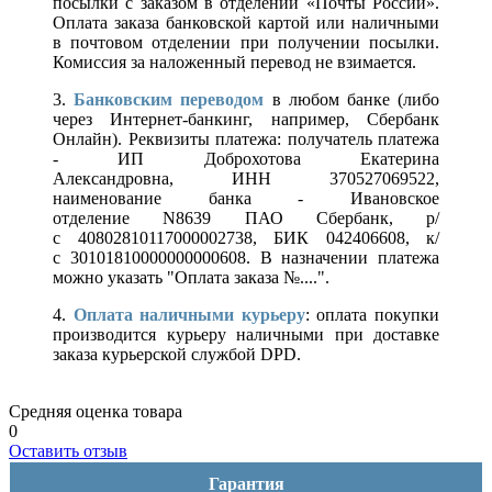
посылки с заказом в отделении «Почты России».
Оплата заказа банковской картой или наличными
в почтовом отделении при получении посылки.
Комиссия за наложенный перевод не взимается.
3.
Банковским переводом
в любом банке (либо
через Интернет-банкинг, например, Сбербанк
Онлайн). Реквизиты платежа: получатель платежа
- ИП Доброхотова Екатерина
Александровна, ИНН 370527069522,
наименование банка - Ивановское
отделение N8639 ПАО Сбербанк, р/
с 40802810117000002738, БИК 042406608, к/
с 30101810000000000608. В назначении платежа
можно указать "Оплата заказа №....".
4.
Оплата наличными курьеру
: оплата покупки
производится курьеру наличными при доставке
заказа курьерской службой DPD.
Средняя оценка товара
0
Оставить отзыв
Гарантия