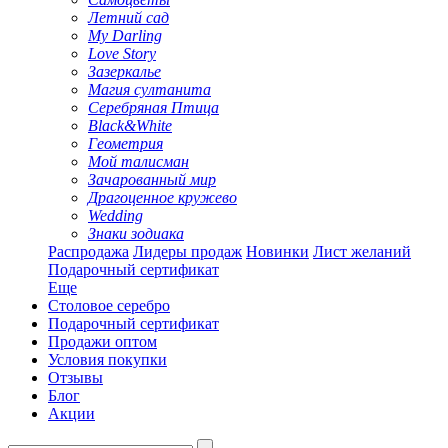
Летний сад
My Darling
Love Story
Зазеркалье
Магия султанита
Серебряная Птица
Black&White
Геометрия
Мой талисман
Зачарованный мир
Драгоценное кружево
Wedding
Знаки зодиака
Распродажа
Лидеры продаж
Новинки
Лист желаний
Подарочный сертификат
Еще
Столовое серебро
Подарочный сертификат
Продажи оптом
Условия покупки
Отзывы
Блог
Акции