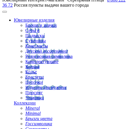
36 72
Россия
пункты выдачи вашего города
Ювелирные изделия
Броши и значки
Серьги
Подвески
Сувениры
Комплекты
Детский ассортимент
Религиозная символика
Комплектующие
Кольца
Колье
Браслеты
Цепочки
Изделия для мужчин
Пирсинг
Упаковка
Коллекции
Mineral
Minimal
Брызги цвета
Госсимволика
Самоцветы