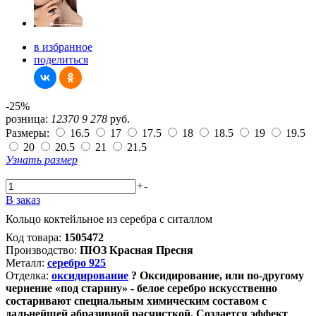
в избранное
поделиться
-25%
розница:
12370
9 278
руб.
Размеры:
16.5
17
17.5
18
18.5
19
19.5
20
20.5
21
21.5
Узнать размер
+
-
В заказ
Кольцо коктейльное из серебра с ситаллом
Код товара:
1505472
Производство:
ПЮЗ Красная Пресня
Металл:
серебро 925
Отделка:
оксидирование
?
Оксидирование, или по-другому
чернение «под старину» - белое серебро искусственно
состаривают специальным химическим составом с
дальнейшей абразивной расчисткой. Создается эффект