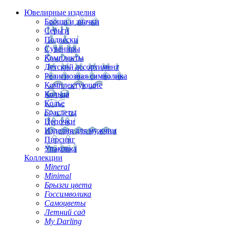
Ювелирные изделия
Броши и значки
Серьги
Подвески
Сувениры
Комплекты
Детский ассортимент
Религиозная символика
Комплектующие
Кольца
Колье
Браслеты
Цепочки
Изделия для мужчин
Пирсинг
Упаковка
Коллекции
Mineral
Minimal
Брызги цвета
Госсимволика
Самоцветы
Летний сад
My Darling