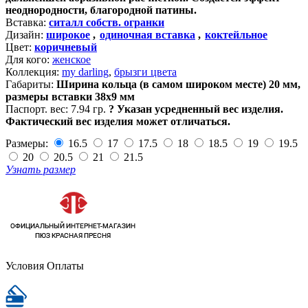
неоднородности, благородной патины.
Вставка:
ситалл собств. огранки
Дизайн:
широкое
,
одиночная вставка
,
коктейльное
Цвет:
коричневый
Для кого:
женское
Коллекция:
my darling
,
брызги цвета
Габариты:
Ширина кольца (в самом широком месте) 20 мм,
размеры вставки 38х9 мм
Паспорт. вес:
7.94 гр.
?
Указан усредненный вес изделия.
Фактический вес изделия может отличаться.
Размеры:
16.5
17
17.5
18
18.5
19
19.5
20
20.5
21
21.5
Узнать размер
Условия Оплаты