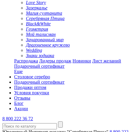
Love Story
Зазеркалье
Магия султанита
Серебряная Птица
Black&White
Геометрия
Мой талисман
Зачарованный мир
Драгоценное кружево
Wedding
Знаки зодиака
Распродажа
Лидеры продаж
Новинки
Лист желаний
Подарочный сертификат
Еще
Столовое серебро
Подарочный сертификат
Продажи оптом
Условия покупки
Отзывы
Блог
Акции
8 800 222 36 72
Ювелирный Интернет-магазин "Серебряная Птица"
8 800 222