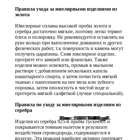
Правила ухода за ювелирными изделиями из
золота
Ювелирные сплавы высокой пробы золота и
серебра достаточно мягкие, поэтому легко теряют
блеск и полировку. Не рекомендуется оставлять на
руке кольцо при выполнении домашних и других
физических работ, т.к поверхность и камень могут
получить царапины. Сняв ювелирное изделие,
протрите его замшей или фланелью. Также
изделия можно освежить, промыв в мыльном
растворе с добавлением нескольких капель
нашатырного спирта, а затем почистить мягкой
тканью с нанесением на нее мела или зубного
порошка, затем ополоснуть в чистой воде и
протереть мягкой салфеткой (лучше специальной).
Правила по уходу за ювелирными изделиям из
серебра
Розн.:
Розн.:
Розн.:
Розн.:
Розн.:
Розн.:
Розн.:
Розн.:
Розн.:
Розн.:
Розн.:
Розн.:
13460
13460
13460
13460
13460
13460
12370
12370
12370
12370
12370
9890
7 418
10 095
10 095
10 095
10 095
10 095
10 095
9 278
9 278
9 278
9 278
9 278
руб.
руб.
руб.
руб.
руб.
руб.
руб.
руб.
руб.
руб.
руб.
руб.
Изделия из серебра 925-й пробы тускнеют и
покрываются темным налетом в результате
воздействия сероводорода, содержащегося в
воздухе. Эта реакция наиболее активно протекает