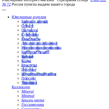
36 72
Россия
пункты выдачи вашего города
Ювелирные изделия
Броши и значки
Серьги
Подвески
Сувениры
Комплекты
Детский ассортимент
Религиозная символика
Комплектующие
Кольца
Колье
Браслеты
Цепочки
Изделия для мужчин
Пирсинг
Упаковка
Коллекции
Mineral
Minimal
Брызги цвета
Госсимволика
Самоцветы