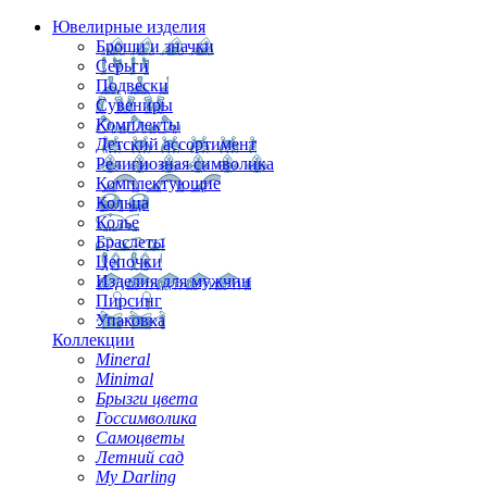
Ювелирные изделия
Броши и значки
Серьги
Подвески
Сувениры
Комплекты
Детский ассортимент
Религиозная символика
Комплектующие
Кольца
Колье
Браслеты
Цепочки
Изделия для мужчин
Пирсинг
Упаковка
Коллекции
Mineral
Minimal
Брызги цвета
Госсимволика
Самоцветы
Летний сад
My Darling