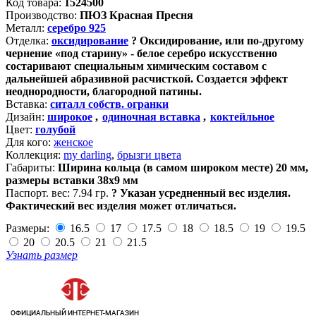
Код товара:
1524500
Производство:
ПЮЗ Красная Пресня
Металл:
серебро 925
Отделка:
оксидирование
?
Оксидирование, или по-другому
чернение «под старину» - белое серебро искусственно
состаривают специальным химическим составом с
дальнейшей абразивной расчисткой. Создается эффект
неоднородности, благородной патины.
Вставка:
ситалл собств. огранки
Дизайн:
широкое
,
одиночная вставка
,
коктейльное
Цвет:
голубой
Для кого:
женское
Коллекция:
my darling
,
брызги цвета
Габариты:
Ширина кольца (в самом широком месте) 20 мм,
размеры вставки 38х9 мм
Паспорт. вес:
7.94 гр.
?
Указан усредненный вес изделия.
Фактический вес изделия может отличаться.
Размеры:
16.5
17
17.5
18
18.5
19
19.5
20
20.5
21
21.5
Узнать размер