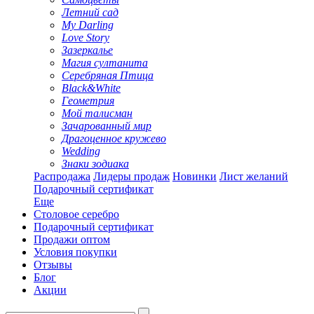
Летний сад
My Darling
Love Story
Зазеркалье
Магия султанита
Серебряная Птица
Black&White
Геометрия
Мой талисман
Зачарованный мир
Драгоценное кружево
Wedding
Знаки зодиака
Распродажа
Лидеры продаж
Новинки
Лист желаний
Подарочный сертификат
Еще
Столовое серебро
Подарочный сертификат
Продажи оптом
Условия покупки
Отзывы
Блог
Акции