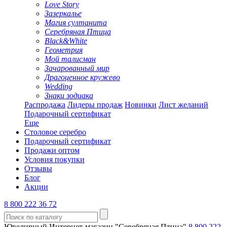
Love Story
Зазеркалье
Магия султанита
Серебряная Птица
Black&White
Геометрия
Мой талисман
Зачарованный мир
Драгоценное кружево
Wedding
Знаки зодиака
Распродажа
Лидеры продаж
Новинки
Лист желаний
Подарочный сертификат
Еще
Столовое серебро
Подарочный сертификат
Продажи оптом
Условия покупки
Отзывы
Блог
Акции
8 800 222 36 72
Ювелирный Интернет-магазин "Серебряная Птица"
8 800 222