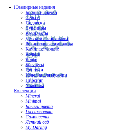
Ювелирные изделия
Броши и значки
Серьги
Подвески
Сувениры
Комплекты
Детский ассортимент
Религиозная символика
Комплектующие
Кольца
Колье
Браслеты
Цепочки
Изделия для мужчин
Пирсинг
Упаковка
Коллекции
Mineral
Minimal
Брызги цвета
Госсимволика
Самоцветы
Летний сад
My Darling