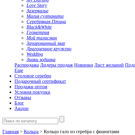
Love Story
Зазеркалье
Магия султанита
Серебряная Птица
Black&White
Геометрия
Мой талисман
Зачарованный мир
Драгоценное кружево
Wedding
Знаки зодиака
Распродажа
Лидеры продаж
Новинки
Лист желаний
Пода
Еще
Столовое серебро
Подарочный сертификат
Продажи оптом
Условия покупки
Отзывы
Блог
Акции
Главная
>
Кольца
> Кольцо гало из серебра с фианитами