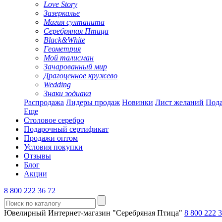
Love Story
Зазеркалье
Магия султанита
Серебряная Птица
Black&White
Геометрия
Мой талисман
Зачарованный мир
Драгоценное кружево
Wedding
Знаки зодиака
Распродажа
Лидеры продаж
Новинки
Лист желаний
Пода
Еще
Столовое серебро
Подарочный сертификат
Продажи оптом
Условия покупки
Отзывы
Блог
Акции
8 800 222 36 72
Ювелирный Интернет-магазин "Серебряная Птица"
8 800 222 