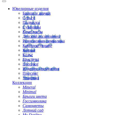
Ювелирные изделия
Броши и значки
Серьги
Подвески
Сувениры
Комплекты
Детский ассортимент
Религиозная символика
Комплектующие
Кольца
Колье
Браслеты
Цепочки
Изделия для мужчин
Пирсинг
Упаковка
Коллекции
Mineral
Minimal
Брызги цвета
Госсимволика
Самоцветы
Летний сад
My Darling