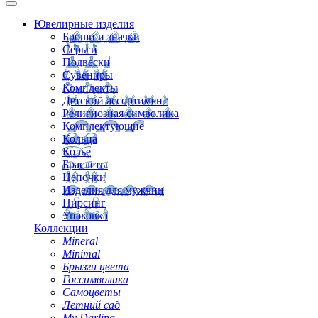
Ювелирные изделия
Броши и значки
Серьги
Подвески
Сувениры
Комплекты
Детский ассортимент
Религиозная символика
Комплектующие
Кольца
Колье
Браслеты
Цепочки
Изделия для мужчин
Пирсинг
Упаковка
Коллекции
Mineral
Minimal
Брызги цвета
Госсимволика
Самоцветы
Летний сад
My Darling