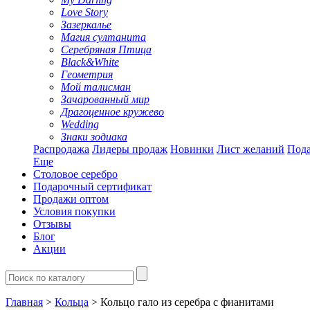
Love Story
Зазеркалье
Магия султанита
Серебряная Птица
Black&White
Геометрия
Мой талисман
Зачарованный мир
Драгоценное кружево
Wedding
Знаки зодиака
Распродажа
Лидеры продаж
Новинки
Лист желаний
Пода
Еще
Столовое серебро
Подарочный сертификат
Продажи оптом
Условия покупки
Отзывы
Блог
Акции
Главная
>
Кольца
> Кольцо гало из серебра с фианитами