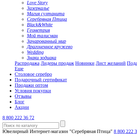
Love Story
Зазеркалье
Магия султанита
Серебряная Птица
Black&White
Геометрия
Мой талисман
Зачарованный мир
Драгоценное кружево
Wedding
Знаки зодиака
Распродажа
Лидеры продаж
Новинки
Лист желаний
Пода
Еще
Столовое серебро
Подарочный сертификат
Продажи оптом
Условия покупки
Отзывы
Блог
Акции
8 800 222 36 72
Ювелирный Интернет-магазин "Серебряная Птица"
8 800 222 