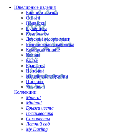
Ювелирные изделия
Броши и значки
Серьги
Подвески
Сувениры
Комплекты
Детский ассортимент
Религиозная символика
Комплектующие
Кольца
Колье
Браслеты
Цепочки
Изделия для мужчин
Пирсинг
Упаковка
Коллекции
Mineral
Minimal
Брызги цвета
Госсимволика
Самоцветы
Летний сад
My Darling