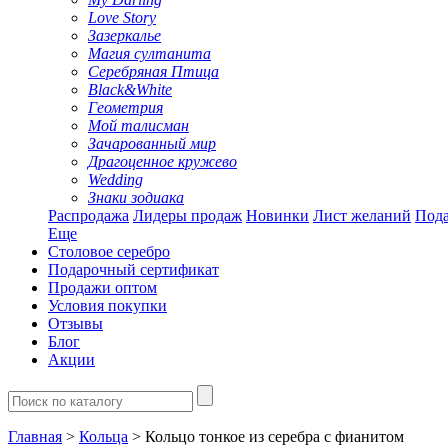
Love Story
Зазеркалье
Магия султанита
Серебряная Птица
Black&White
Геометрия
Мой талисман
Зачарованный мир
Драгоценное кружево
Wedding
Знаки зодиака
Распродажа
Лидеры продаж
Новинки
Лист желаний
Пода
Еще
Столовое серебро
Подарочный сертификат
Продажи оптом
Условия покупки
Отзывы
Блог
Акции
Главная
>
Кольца
> Кольцо тонкое из серебра с фианитом