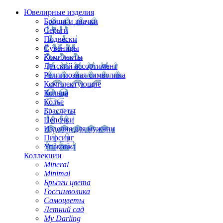
Ювелирные изделия
Броши и значки
Серьги
Подвески
Сувениры
Комплекты
Детский ассортимент
Религиозная символика
Комплектующие
Кольца
Колье
Браслеты
Цепочки
Изделия для мужчин
Пирсинг
Упаковка
Коллекции
Mineral
Minimal
Брызги цвета
Госсимволика
Самоцветы
Летний сад
My Darling