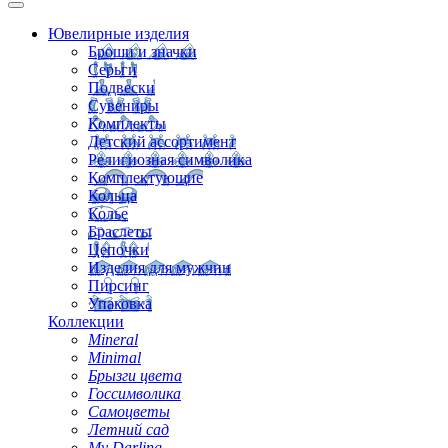
Ювелирные изделия
Броши и значки
Серьги
Подвески
Сувениры
Комплекты
Детский ассортимент
Религиозная символика
Комплектующие
Кольца
Колье
Браслеты
Цепочки
Изделия для мужчин
Пирсинг
Упаковка
Коллекции
Mineral
Minimal
Брызги цвета
Госсимволика
Самоцветы
Летний сад
My Darling