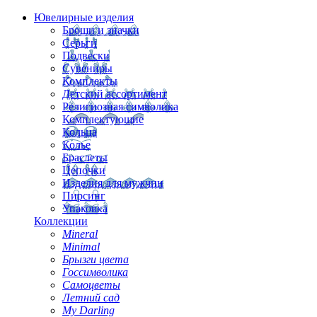
Ювелирные изделия
Броши и значки
Серьги
Подвески
Сувениры
Комплекты
Детский ассортимент
Религиозная символика
Комплектующие
Кольца
Колье
Браслеты
Цепочки
Изделия для мужчин
Пирсинг
Упаковка
Коллекции
Mineral
Minimal
Брызги цвета
Госсимволика
Самоцветы
Летний сад
My Darling