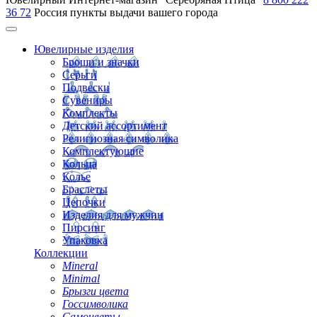
36 72
Россия
пункты выдачи вашего города
Ювелирные изделия
Броши и значки
Серьги
Подвески
Сувениры
Комплекты
Детский ассортимент
Религиозная символика
Комплектующие
Кольца
Колье
Браслеты
Цепочки
Изделия для мужчин
Пирсинг
Упаковка
Коллекции
Mineral
Minimal
Брызги цвета
Госсимволика
Самоцветы