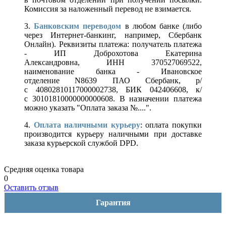
Комиссия за наложенный перевод не взимается.
3.
Банковским переводом
в любом банке (либо
через Интернет-банкинг, например, Сбербанк
Онлайн). Реквизиты платежа: получатель платежа
- ИП Доброхотова Екатерина
Александровна, ИНН 370527069522,
наименование банка - Ивановское
отделение N8639 ПАО Сбербанк, р/
с 40802810117000002738, БИК 042406608, к/
с 30101810000000000608. В назначении платежа
можно указать "Оплата заказа №....".
4.
Оплата наличными курьеру
: оплата покупки
производится курьеру наличными при доставке
заказа курьерской службой DPD.
Средняя оценка товара
0
Оставить отзыв
Гарантия