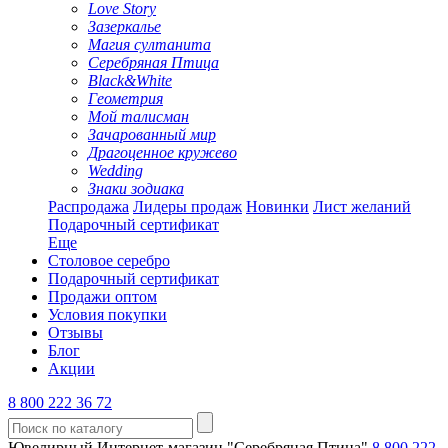
Love Story
Зазеркалье
Магия султанита
Серебряная Птица
Black&White
Геометрия
Мой талисман
Зачарованный мир
Драгоценное кружево
Wedding
Знаки зодиака
Распродажа
Лидеры продаж
Новинки
Лист желаний
Подарочный сертификат
Еще
Столовое серебро
Подарочный сертификат
Продажи оптом
Условия покупки
Отзывы
Блог
Акции
8 800 222 36 72
Ювелирный Интернет-магазин "Серебряная Птица"
8 800 222