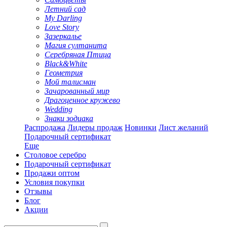
Летний сад
My Darling
Love Story
Зазеркалье
Магия султанита
Серебряная Птица
Black&White
Геометрия
Мой талисман
Зачарованный мир
Драгоценное кружево
Wedding
Знаки зодиака
Распродажа
Лидеры продаж
Новинки
Лист желаний
Подарочный сертификат
Еще
Столовое серебро
Подарочный сертификат
Продажи оптом
Условия покупки
Отзывы
Блог
Акции