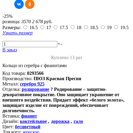
-25%
розница:
3570
2 678
руб.
Размеры:
16.5
17
17.5
18
18.5
19
19.5
Узнать размер
+
-
В заказ
Куплено 13 раз
Кольцо из серебра с фианитами
Код товара:
0293566
Производство:
ПЮЗ Красная Пресня
Металл:
серебро 925
Отделка:
родирование
?
Родирование – защитно-
декоративное покрытие. Оно защищает украшение от
внешнего воздействия. Придает эффект «белого золота»,
защищает изделие от повреждений, обеспечивает
долговечность.
Вставка:
фианит
Дизайн:
коктейльное
,
дорожка
,
гало
Цвет:
бесцветный
Для кого:
женское