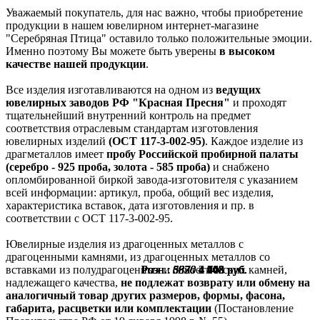
Уважаемый покупатель, для нас важно, чтобы приобретение
продукции в нашем ювелирном интернет-магазине
"Серебряная Птица" оставило только положительные эмоции.
Именно поэтому Вы можете быть уверены
в высоком
качестве нашей продукции
.
Все изделия изготавливаются на одном из
ведущих
ювелирных заводов РФ "Красная Пресня"
и проходят
тщательнейший внутренний контроль на предмет
соответствия отраслевым стандартам изготовления
ювелирных изделий
(ОСТ 117-3-002-95)
. Каждое изделие из
драгметаллов имеет
пробу Российской пробирной палаты
(серебро - 925 проба, золота - 585 проба)
и снабжено
опломбированной биркой завода-изготовителя с указанием
всей информации: артикул, проба, общий вес изделия,
характеристика вставок, дата изготовления и пр. в
соответствии с ОСТ 117-3-002-95.
Ювелирные изделия из драгоценных металлов с
драгоценными камнями, из драгоценных металлов со
Розн.:
Розн.:
Розн.:
Розн.:
Розн.:
Розн.:
Розн.:
Розн.:
Розн.:
Розн.:
5870
5870
5870
5870
5870
5870
3870
6330
6330
6330
4 403
4 403
4 403
4 403
4 403
4 403
2 903
4 748
4 748
4 748
руб.
руб.
руб.
руб.
руб.
руб.
руб.
руб.
руб.
руб.
вставками из полудрагоценных и синтетических камней,
надлежащего качества,
не подлежат возврату или обмену на
аналогичный товар других размеров, формы, фасона,
габарита, расцветки или комплектации
(Постановление