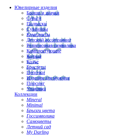
Ювелирные изделия
Броши и значки
Серьги
Подвески
Сувениры
Комплекты
Детский ассортимент
Религиозная символика
Комплектующие
Кольца
Колье
Браслеты
Цепочки
Изделия для мужчин
Пирсинг
Упаковка
Коллекции
Mineral
Minimal
Брызги цвета
Госсимволика
Самоцветы
Летний сад
My Darling