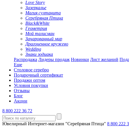
Love Story
Зазеркалье
Магия султанита
Серебряная Птица
Black&White
Геометрия
Мой талисман
Зачарованный мир
Драгоценное кружево
Wedding
Знаки зодиака
Распродажа
Лидеры продаж
Новинки
Лист желаний
Пода
Еще
Столовое серебро
Подарочный сертификат
Продажи оптом
Условия покупки
Отзывы
Блог
Акции
8 800 222 36 72
Ювелирный Интернет-магазин "Серебряная Птица"
8 800 222 