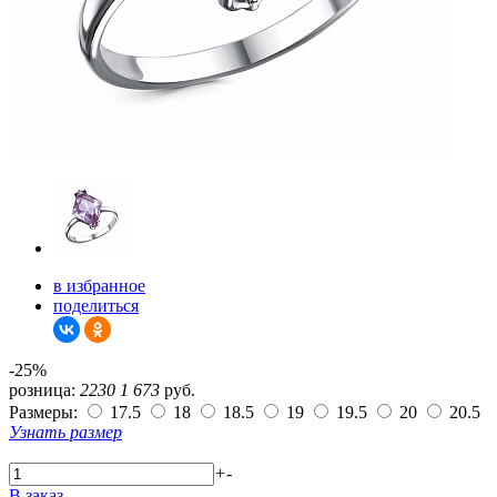
в избранное
поделиться
-25%
розница:
2230
1 673
руб.
Размеры:
17.5
18
18.5
19
19.5
20
20.5
Узнать размер
+
-
В заказ