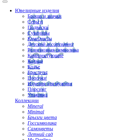
Ювелирные изделия
Броши и значки
Серьги
Подвески
Сувениры
Комплекты
Детский ассортимент
Религиозная символика
Комплектующие
Кольца
Колье
Браслеты
Цепочки
Изделия для мужчин
Пирсинг
Упаковка
Коллекции
Mineral
Minimal
Брызги цвета
Госсимволика
Самоцветы
Летний сад
My Darling