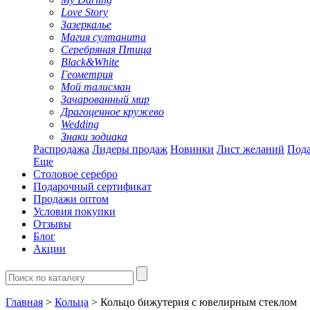
Love Story
Зазеркалье
Магия султанита
Серебряная Птица
Black&White
Геометрия
Мой талисман
Зачарованный мир
Драгоценное кружево
Wedding
Знаки зодиака
Распродажа
Лидеры продаж
Новинки
Лист желаний
Пода
Еще
Столовое серебро
Подарочный сертификат
Продажи оптом
Условия покупки
Отзывы
Блог
Акции
Главная
>
Кольца
> Кольцо бижутерия с ювелирным стеклом