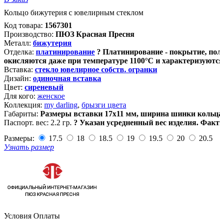
Кольцо бижутерия с ювелирным стеклом
Код товара:
1567301
Производство:
ПЮЗ Красная Пресня
Металл:
бижутерия
Отделка:
платинирование
?
Платинирование - покрытие, пол
окисляются даже при температуре 1100°С и характеризуютс
Вставка:
стекло ювелирное собств. огранки
Дизайн:
одиночная вставка
Цвет:
сиреневый
Для кого:
женское
Коллекция:
my darling
,
брызги цвета
Габариты:
Размеры вставки 17х11 мм, ширина шинки кольц
Паспорт. вес:
2.2 гр.
?
Указан усредненный вес изделия. Факт
Размеры:
17.5
18
18.5
19
19.5
20
20.5
Узнать размер
Условия Оплаты