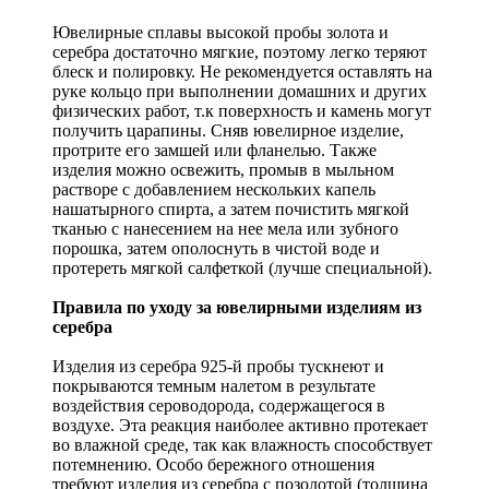
Ювелирные сплавы высокой пробы золота и
серебра достаточно мягкие, поэтому легко теряют
блеск и полировку. Не рекомендуется оставлять на
руке кольцо при выполнении домашних и других
физических работ, т.к поверхность и камень могут
получить царапины. Сняв ювелирное изделие,
протрите его замшей или фланелью. Также
изделия можно освежить, промыв в мыльном
растворе с добавлением нескольких капель
нашатырного спирта, а затем почистить мягкой
тканью с нанесением на нее мела или зубного
порошка, затем ополоснуть в чистой воде и
протереть мягкой салфеткой (лучше специальной).
Правила по уходу за ювелирными изделиям из
серебра
Изделия из серебра 925-й пробы тускнеют и
покрываются темным налетом в результате
воздействия сероводорода, содержащегося в
воздухе. Эта реакция наиболее активно протекает
во влажной среде, так как влажность способствует
потемнению. Особо бережного отношения
требуют изделия из серебра с позолотой (толщина