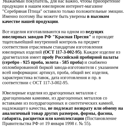
Уважаемый покупатель, для нас важно, чтобы приобретение
продукции в нашем ювелирном интернет-магазине
"Серебряная Птица" оставило только положительные эмоции.
Именно поэтому Вы можете быть уверены
в высоком
качестве нашей продукции
.
Все изделия изготавливаются на одном из
ведущих
ювелирных заводов РФ "Красная Пресня"
и проходят
тщательнейший внутренний контроль на предмет
соответствия отраслевым стандартам изготовления
ювелирных изделий
(ОСТ 117-3-002-95)
. Каждое изделие из
драгметаллов имеет
пробу Российской пробирной палаты
(серебро - 925 проба, золота - 585 проба)
и снабжено
опломбированной биркой завода-изготовителя с указанием
всей информации: артикул, проба, общий вес изделия,
характеристика вставок, дата изготовления и пр. в
соответствии с ОСТ 117-3-002-95.
Ювелирные изделия из драгоценных металлов с
драгоценными камнями, из драгоценных металлов со
вставками из полудрагоценных и синтетических камней,
надлежащего качества,
не подлежат возврату или обмену на
аналогичный товар других размеров, формы, фасона,
габарита, расцветки или комплектации
(Постановление
Правительства РФ от 19 января 1998 г. № 55).