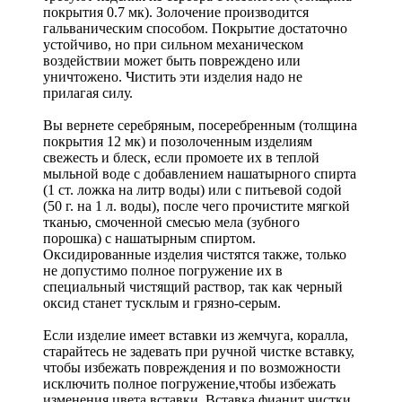
покрытия 0.7 мк). Золочение производится
гальваническим способом. Покрытие достаточно
устойчиво, но при сильном механическом
воздействии может быть повреждено или
уничтожено. Чистить эти изделия надо не
прилагая силу.
Вы вернете серебряным, посеребренным (толщина
покрытия 12 мк) и позолоченным изделиям
свежесть и блеск, если промоете их в теплой
мыльной воде с добавлением нашатырного спирта
(1 ст. ложка на литр воды) или с питьевой содой
(50 г. на 1 л. воды), после чего прочистите мягкой
тканью, смоченной смесью мела (зубного
порошка) с нашатырным спиртом.
Оксидированные изделия чистятся также, только
не допустимо полное погружение их в
специальный чистящий раствор, так как черный
оксид станет тусклым и грязно-серым.
Если изделие имеет вставки из жемчуга, коралла,
старайтесь не задевать при ручной чистке вставку,
чтобы избежать повреждения и по возможности
исключить полное погружение,чтобы избежать
изменения цвета вставки. Вставка фианит чистки