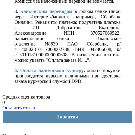
Комиссия за наложенный перевод не взимается.
3.
Банковским переводом
в любом банке (либо
через Интернет-банкинг, например, Сбербанк
Онлайн). Реквизиты платежа: получатель платежа
- ИП Доброхотова Екатерина
Александровна, ИНН 370527069522,
наименование банка - Ивановское
отделение N8639 ПАО Сбербанк, р/
с 40802810117000002738, БИК 042406608, к/
с 30101810000000000608. В назначении платежа
можно указать "Оплата заказа №....".
4.
Оплата наличными курьеру
: оплата покупки
производится курьеру наличными при доставке
заказа курьерской службой DPD.
Средняя оценка товара
0
Оставить отзыв
Гарантия