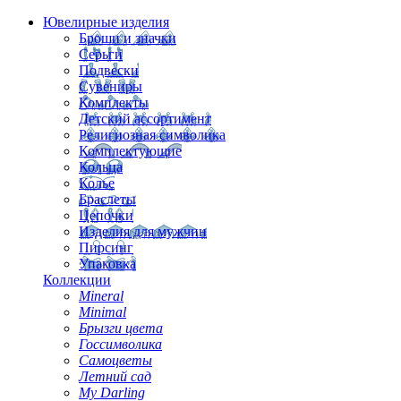
Ювелирные изделия
Броши и значки
Серьги
Подвески
Сувениры
Комплекты
Детский ассортимент
Религиозная символика
Комплектующие
Кольца
Колье
Браслеты
Цепочки
Изделия для мужчин
Пирсинг
Упаковка
Коллекции
Mineral
Minimal
Брызги цвета
Госсимволика
Самоцветы
Летний сад
My Darling