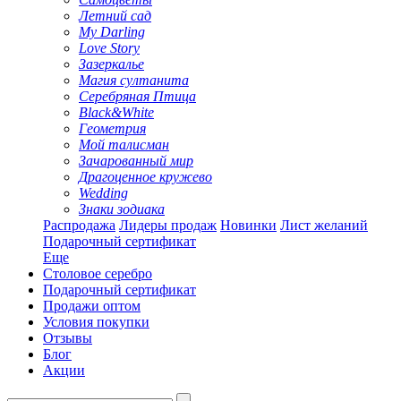
Летний сад
My Darling
Love Story
Зазеркалье
Магия султанита
Серебряная Птица
Black&White
Геометрия
Мой талисман
Зачарованный мир
Драгоценное кружево
Wedding
Знаки зодиака
Распродажа
Лидеры продаж
Новинки
Лист желаний
Подарочный сертификат
Еще
Столовое серебро
Подарочный сертификат
Продажи оптом
Условия покупки
Отзывы
Блог
Акции