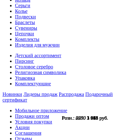
Серьги
Колье
Подвески
Браслеты
Сувениры
Цепочки
Комплекты
Изделия для мужчин
Детский ассортимент
Пирсинг
Столовое серебро
Религиозная символика
Упаковка
Комплектующие
Новинки
Лидеры продаж
Распродажа
Подарочный
сертификат
Мобильное приложение
Продажи оптом
Розн.:
Розн.:
Розн.:
Розн.:
Розн.:
Розн.:
Розн.:
Розн.:
5250
5250
6680
2230
2230
2550
2550
2550
3 938
3 938
3 006
1 673
1 673
1 913
1 913
1 913
руб.
руб.
руб.
руб.
руб.
руб.
руб.
руб.
Условия покупки
Акции
Соглашения
Отзывы