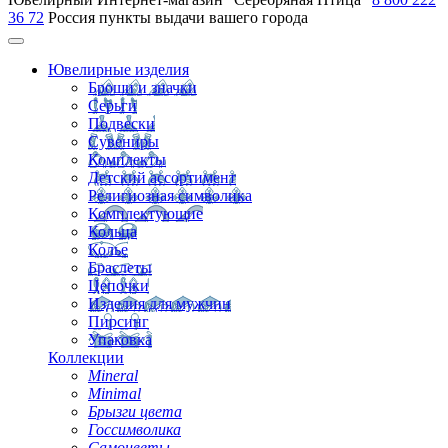
36 72
Россия
пункты выдачи вашего города
Ювелирные изделия
Броши и значки
Серьги
Подвески
Сувениры
Комплекты
Детский ассортимент
Религиозная символика
Комплектующие
Кольца
Колье
Браслеты
Цепочки
Изделия для мужчин
Пирсинг
Упаковка
Коллекции
Mineral
Minimal
Брызги цвета
Госсимволика
Самоцветы