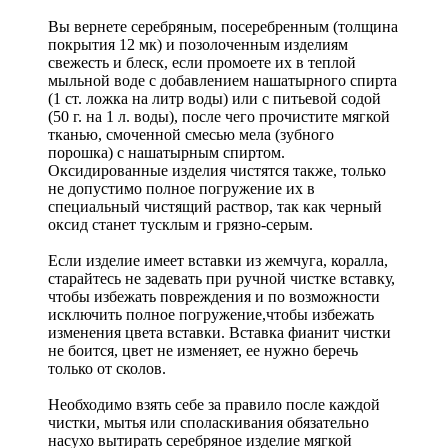
Вы вернете серебряным, посеребренным (толщина
покрытия 12 мк) и позолоченным изделиям
свежесть и блеск, если промоете их в теплой
мыльной воде с добавлением нашатырного спирта
(1 ст. ложка на литр воды) или с питьевой содой
(50 г. на 1 л. воды), после чего прочистите мягкой
тканью, смоченной смесью мела (зубного
порошка) с нашатырным спиртом.
Оксидированные изделия чистятся также, только
не допустимо полное погружение их в
специальный чистящий раствор, так как черный
оксид станет тусклым и грязно-серым.
Если изделие имеет вставки из жемчуга, коралла,
старайтесь не задевать при ручной чистке вставку,
чтобы избежать повреждения и по возможности
исключить полное погружение,чтобы избежать
изменения цвета вставки. Вставка фианит чистки
не боится, цвет не изменяет, ее нужно беречь
только от сколов.
Необходимо взять себе за правило после каждой
чистки, мытья или споласкивания обязательно
насухо вытирать серебряное изделие мягкой