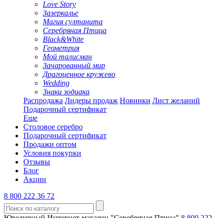
Love Story
Зазеркалье
Магия султанита
Серебряная Птица
Black&White
Геометрия
Мой талисман
Зачарованный мир
Драгоценное кружево
Wedding
Знаки зодиака
Распродажа
Лидеры продаж
Новинки
Лист желаний
Подарочный сертификат
Еще
Столовое серебро
Подарочный сертификат
Продажи оптом
Условия покупки
Отзывы
Блог
Акции
8 800 222 36 72
Ювелирный Интернет-магазин "Серебряная Птица"
8 800 222