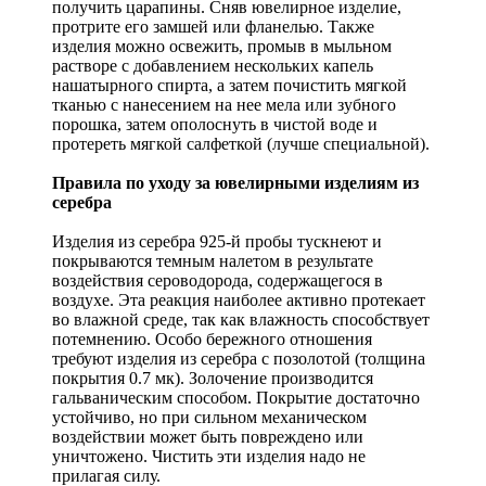
получить царапины. Сняв ювелирное изделие,
протрите его замшей или фланелью. Также
изделия можно освежить, промыв в мыльном
растворе с добавлением нескольких капель
нашатырного спирта, а затем почистить мягкой
тканью с нанесением на нее мела или зубного
порошка, затем ополоснуть в чистой воде и
протереть мягкой салфеткой (лучше специальной).
Правила по уходу за ювелирными изделиям из
серебра
Изделия из серебра 925-й пробы тускнеют и
покрываются темным налетом в результате
воздействия сероводорода, содержащегося в
воздухе. Эта реакция наиболее активно протекает
во влажной среде, так как влажность способствует
потемнению. Особо бережного отношения
требуют изделия из серебра с позолотой (толщина
покрытия 0.7 мк). Золочение производится
гальваническим способом. Покрытие достаточно
устойчиво, но при сильном механическом
воздействии может быть повреждено или
уничтожено. Чистить эти изделия надо не
прилагая силу.