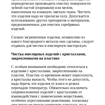
периодически производить очистку поверхности
зубной пастой (порошком) или мелом,
нанесенным на влажную, мягкую ткань. Чистить
эти изделия надо не прилагая силу. Допускается
использование других препаратов и материалов,
предназначенных для очистки серебряных
изделий.
Сильно загрязненные изделия, независимо из
какого благородного металла они сделаны, следует
отдавать для чистки в ювелирную мастерскую.
Чистка ювелирных изделий с кристаллами,
закрепленными на пластике
С особым вниманием необходимо относиться к
изделиям с кристаллами, закрепленными на
пластик. Пластик со временем может пересохнуть,
а кристаллы выпасть. Чтобы этого не допустить,
надо беречь эти изделия от влаги и резких
перепадов температур. Обязательно исключить
соприкосновение изделий с кристаллами от
взаимодействия с химическими веществами,
особенно агрессивными реактивами, поскольку
они могут не просто повредить кристалл, но и