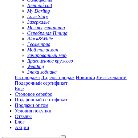
Летний сад
My Darling
Love Story
Зазеркалье
Магия султанита
Серебряная Птица
Black&White
Геометрия
Мой талисман
Зачарованный мир
Драгоценное кружево
Wedding
Знаки зодиака
Распродажа
Лидеры продаж
Новинки
Лист желаний
Подарочный сертификат
Еще
Столовое серебро
Подарочный сертификат
Продажи оптом
Условия покупки
Отзывы
Блог
Акции