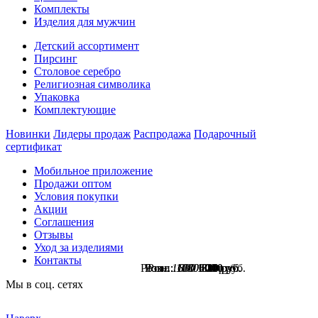
Комплекты
Изделия для мужчин
Детский ассортимент
Пирсинг
Столовое серебро
Религиозная символика
Упаковка
Комплектующие
Новинки
Лидеры продаж
Распродажа
Подарочный
сертификат
Мобильное приложение
Продажи оптом
Условия покупки
Акции
Соглашения
Отзывы
Уход за изделиями
Контакты
Розн.:
Розн.:
Розн.:
Розн.:
1600
1080
1080
800
1 200
600
810
810
руб.
руб.
руб.
руб.
Мы в соц. сетях