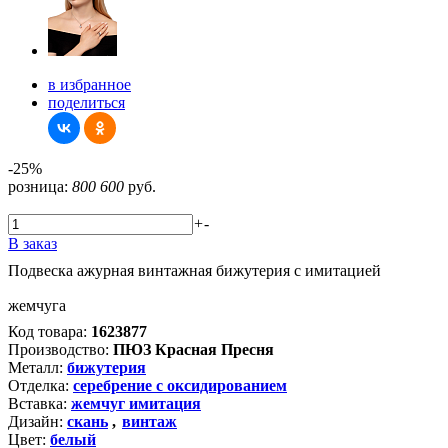
в избранное
поделиться
-25%
розница:
800
600
руб.
+
-
В заказ
Подвеска ажурная винтажная бижутерия с имитацией
жемчуга
Код товара:
1623877
Производство:
ПЮЗ Красная Пресня
Металл:
бижутерия
Отделка:
серебрение с оксидированием
Вставка:
жемчуг имитация
Дизайн:
скань
,
винтаж
Цвет:
белый