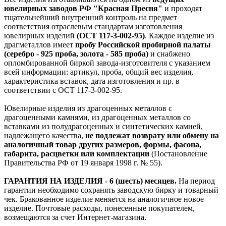
ювелирных заводов РФ "Красная Пресня"
и проходят
тщательнейший внутренний контроль на предмет
соответствия отраслевым стандартам изготовления
ювелирных изделий
(ОСТ 117-3-002-95)
. Каждое изделие из
драгметаллов имеет
пробу Российской пробирной палаты
(серебро - 925 проба, золота - 585 проба)
и снабжено
опломбированной биркой завода-изготовителя с указанием
всей информации: артикул, проба, общий вес изделия,
характеристика вставок, дата изготовления и пр. в
соответствии с ОСТ 117-3-002-95.
Ювелирные изделия из драгоценных металлов с
драгоценными камнями, из драгоценных металлов со
вставками из полудрагоценных и синтетических камней,
надлежащего качества,
не подлежат возврату или обмену на
аналогичный товар других размеров, формы, фасона,
габарита, расцветки или комплектации
(Постановление
Правительства РФ от 19 января 1998 г. № 55).
ГАРАНТИЯ НА ИЗДЕЛИЯ - 6 (шесть) месяцев.
На период
гарантии необходимо сохранять заводскую бирку и товарный
чек. Бракованное изделие меняется на аналогичное новое
изделие. Почтовые расходы, понесенные покупателем,
возмещаются за счет Интернет-магазина.