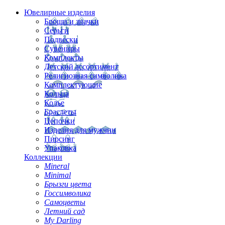
Ювелирные изделия
Броши и значки
Серьги
Подвески
Сувениры
Комплекты
Детский ассортимент
Религиозная символика
Комплектующие
Кольца
Колье
Браслеты
Цепочки
Изделия для мужчин
Пирсинг
Упаковка
Коллекции
Mineral
Minimal
Брызги цвета
Госсимволика
Самоцветы
Летний сад
My Darling