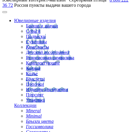
36 72
Россия
пункты выдачи вашего города
Ювелирные изделия
Броши и значки
Серьги
Подвески
Сувениры
Комплекты
Детский ассортимент
Религиозная символика
Комплектующие
Кольца
Колье
Браслеты
Цепочки
Изделия для мужчин
Пирсинг
Упаковка
Коллекции
Mineral
Minimal
Брызги цвета
Госсимволика
Самоцветы