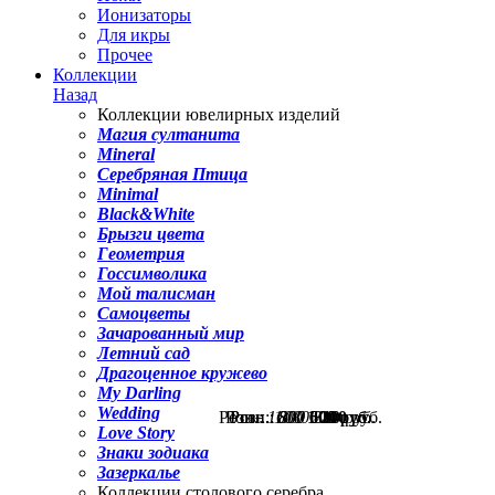
Ионизаторы
Для икры
Прочее
Коллекции
Назад
Коллекции ювелирных изделий
Магия султанита
Mineral
Серебряная Птица
Minimal
Black&White
Брызги цвета
Геометрия
Госсимволика
Мой талисман
Самоцветы
Зачарованный мир
Летний сад
Драгоценное кружево
My Darling
Wedding
Розн.:
Розн.:
Розн.:
Розн.:
1600
1080
800
800
1 200
600
600
810
руб.
руб.
руб.
руб.
Love Story
Знаки зодиака
Зазеркалье
Коллекции столового серебра