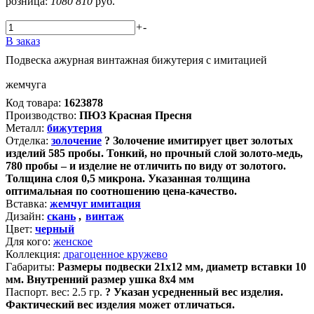
розница:
1080
810
руб.
+
-
В заказ
Подвеска ажурная винтажная бижутерия с имитацией
жемчуга
Код товара:
1623878
Производство:
ПЮЗ Красная Пресня
Металл:
бижутерия
Отделка:
золочение
?
Золочение имитирует цвет золотых
изделий 585 пробы. Тонкий, но прочный слой золото-медь,
780 пробы – и изделие не отличить по виду от золотого.
Толщина слоя 0,5 микрона. Указанная толщина
оптимальная по соотношению цена-качество.
Вставка:
жемчуг имитация
Дизайн:
скань
,
винтаж
Цвет:
черный
Для кого:
женское
Коллекция:
драгоценное кружево
Габариты:
Размеры подвески 21х12 мм, диаметр вставки 10
мм. Внутренний размер ушка 8х4 мм
Паспорт. вес:
2.5 гр.
?
Указан усредненный вес изделия.
Фактический вес изделия может отличаться.