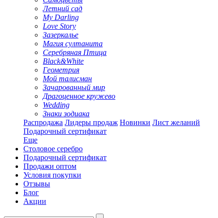
Летний сад
My Darling
Love Story
Зазеркалье
Магия султанита
Серебряная Птица
Black&White
Геометрия
Мой талисман
Зачарованный мир
Драгоценное кружево
Wedding
Знаки зодиака
Распродажа
Лидеры продаж
Новинки
Лист желаний
Подарочный сертификат
Еще
Столовое серебро
Подарочный сертификат
Продажи оптом
Условия покупки
Отзывы
Блог
Акции