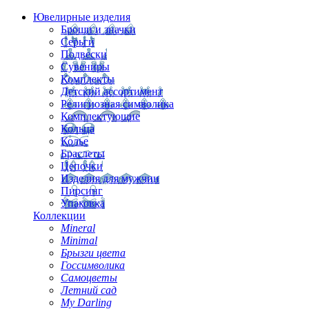
Ювелирные изделия
Броши и значки
Серьги
Подвески
Сувениры
Комплекты
Детский ассортимент
Религиозная символика
Комплектующие
Кольца
Колье
Браслеты
Цепочки
Изделия для мужчин
Пирсинг
Упаковка
Коллекции
Mineral
Minimal
Брызги цвета
Госсимволика
Самоцветы
Летний сад
My Darling