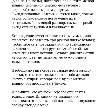
(50 г. на 1 л. воды), после чего прочистите мягкой
тканью, смоченной смесью мела (зубного
порошка) с нашатырным спиртом.
Оксидированные изделия чистятся также, только
не допустимо полное погружение их в
специальный чистящий раствор, так как черный
оксид станет тусклым и грязно-серым.
Если изделие имеет вставки из жемчуга, коралла,
старайтесь не задевать при ручной чистке вставку,
чтобы избежать повреждения и по возможности
исключить полное погружение,чтобы избежать
изменения цвета вставки. Вставка фианит чистки
не боится, цвет не изменяет, ее нужно беречь
только от сколов.
Необходимо взять себе за правило после каждой
чистки, мытья или споласкивания обязательно
насухо вытирать серебряное изделие мягкой
тканью или просушивать феном.
И помните, что от носки серебро становятся
только лучше. Впадинки на украшениях
покрываются естественной патиной, а выпуклости
полируются до блеска.