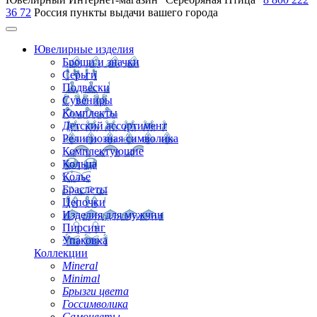
36 72
Россия
пункты выдачи вашего города
Ювелирные изделия
Броши и значки
Серьги
Подвески
Сувениры
Комплекты
Детский ассортимент
Религиозная символика
Комплектующие
Кольца
Колье
Браслеты
Цепочки
Изделия для мужчин
Пирсинг
Упаковка
Коллекции
Mineral
Minimal
Брызги цвета
Госсимволика
Самоцветы