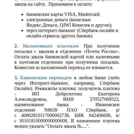
заказа на сайте. Принимаем к оплате:
банковские карты VISA, Mastercard;
электронные деньги (кошельки
Яндекс.Деньги, QIWI Кошелек и другие);
через интернет-банкинг (Сбербанк-онлайн и
онлайн-сервисы других банков).
2.
Наложенным платежом
При получении
посылки с заказом в отделении «Почты России».
Оплата заказа банковской картой или наличными
в почтовом отделении при получении посылки.
Комиссия за наложенный перевод не взимается.
3.
Банковским переводом
в любом банке (либо
через Интернет-банкинг, например, Сбербанк
Онлайн). Реквизиты платежа: получатель платежа
- ИП Доброхотова Екатерина
Александровна, ИНН 370527069522,
наименование банка - Ивановское
отделение N8639 ПАО Сбербанк, р/
с 40802810117000002738, БИК 042406608, к/
с 30101810000000000608. В назначении платежа
можно указать "Оплата заказа №....".