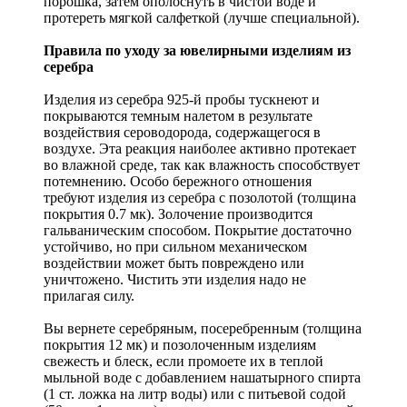
порошка, затем ополоснуть в чистой воде и
протереть мягкой салфеткой (лучше специальной).
Правила по уходу за ювелирными изделиям из
серебра
Изделия из серебра 925-й пробы тускнеют и
покрываются темным налетом в результате
воздействия сероводорода, содержащегося в
воздухе. Эта реакция наиболее активно протекает
во влажной среде, так как влажность способствует
потемнению. Особо бережного отношения
требуют изделия из серебра с позолотой (толщина
покрытия 0.7 мк). Золочение производится
гальваническим способом. Покрытие достаточно
устойчиво, но при сильном механическом
воздействии может быть повреждено или
уничтожено. Чистить эти изделия надо не
прилагая силу.
Вы вернете серебряным, посеребренным (толщина
покрытия 12 мк) и позолоченным изделиям
свежесть и блеск, если промоете их в теплой
мыльной воде с добавлением нашатырного спирта
(1 ст. ложка на литр воды) или с питьевой содой