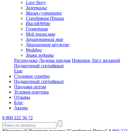
Love Story
Зазеркалье
Магия султанита
Серебряная Птица
Black&White
Геометрия
Мой талисман
Зачарованный мир
Драгоценное кружево
Wedding
Знаки зодиака
Распродажа
Лидеры продаж
Новинки
Лист желаний
Подарочный сертификат
Еще
Столовое серебро
Подарочный сертификат
Продажи оптом
Условия покупки
Отзывы
Блог
Акции
8 800 222 36 72
Ювелирный Интернет-магазин "Серебряная Птица"
8 800 222