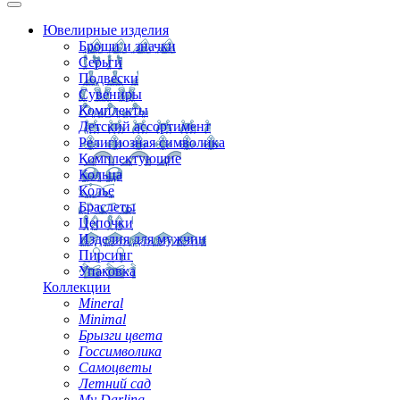
Ювелирные изделия
Броши и значки
Серьги
Подвески
Сувениры
Комплекты
Детский ассортимент
Религиозная символика
Комплектующие
Кольца
Колье
Браслеты
Цепочки
Изделия для мужчин
Пирсинг
Упаковка
Коллекции
Mineral
Minimal
Брызги цвета
Госсимволика
Самоцветы
Летний сад
My Darling