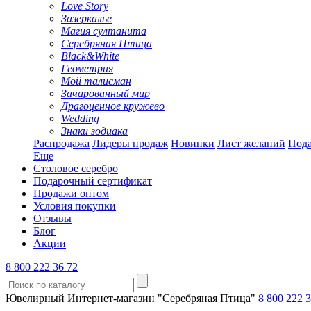
Love Story
Зазеркалье
Магия султанита
Серебряная Птица
Black&White
Геометрия
Мой талисман
Зачарованный мир
Драгоценное кружево
Wedding
Знаки зодиака
Распродажа
Лидеры продаж
Новинки
Лист желаний
Пода
Еще
Столовое серебро
Подарочный сертификат
Продажи оптом
Условия покупки
Отзывы
Блог
Акции
8 800 222 36 72
Ювелирный Интернет-магазин "Серебряная Птица"
8 800 222 