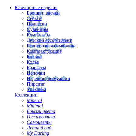
Ювелирные изделия
Броши и значки
Серьги
Подвески
Сувениры
Комплекты
Детский ассортимент
Религиозная символика
Комплектующие
Кольца
Колье
Браслеты
Цепочки
Изделия для мужчин
Пирсинг
Упаковка
Коллекции
Mineral
Minimal
Брызги цвета
Госсимволика
Самоцветы
Летний сад
My Darling