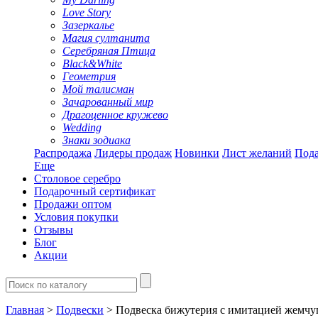
Love Story
Зазеркалье
Магия султанита
Серебряная Птица
Black&White
Геометрия
Мой талисман
Зачарованный мир
Драгоценное кружево
Wedding
Знаки зодиака
Распродажа
Лидеры продаж
Новинки
Лист желаний
Пода
Еще
Столовое серебро
Подарочный сертификат
Продажи оптом
Условия покупки
Отзывы
Блог
Акции
Главная
>
Подвески
> Подвеска бижутерия с имитацией жемчу