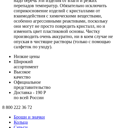
надо беречь эти изделия от влаги и резких
перепадов температур. Обязательно исключить
соприкосновение изделий с кристаллами от
взаимодействия с химическими веществами,
особенно агрессивными реактивами, поскольку
они могут не просто повредить кристалл, но и
изменить цвет пластиковой основы. Чистку
производить очень аккуратно, ни в коем случае не
опуская в чистящие растворы (только с помощью
салфеток по уходу).
Низкие цены
Широкий
ассортимент
Высокое
качество
Официальное
представительство
Доставка - 190 Р
по всей России
8 800 222 36 72
Броши и значки
Кольца
Серьги