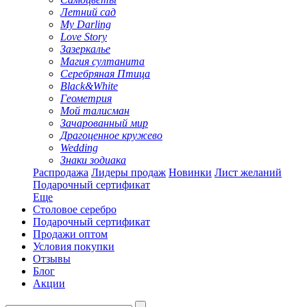
Летний сад
My Darling
Love Story
Зазеркалье
Магия султанита
Серебряная Птица
Black&White
Геометрия
Мой талисман
Зачарованный мир
Драгоценное кружево
Wedding
Знаки зодиака
Распродажа
Лидеры продаж
Новинки
Лист желаний
Подарочный сертификат
Еще
Столовое серебро
Подарочный сертификат
Продажи оптом
Условия покупки
Отзывы
Блог
Акции