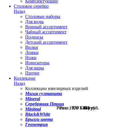
Комплектующие
Столовое серебро
Назад
Столовые наборы
Для воды
Винный ассортимент
Чайный ассортимент
Подносы
Детский ассортимент
Вилки
Ложки
Ножи
Ионизаторы
Для икры
Прочее
Коллекции
Назад
Коллекции ювелирных изделий
Магия султанита
Mineral
Серебряная Птица
Розн.:
Розн.:
Розн.:
1770
1920
850
1 328
1 440
638
руб.
руб.
руб.
Minimal
Black&White
Брызги цвета
Геометрия