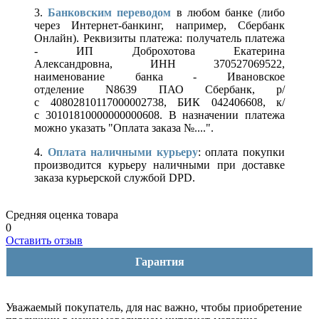
3.
Банковским переводом
в любом банке (либо
через Интернет-банкинг, например, Сбербанк
Онлайн). Реквизиты платежа: получатель платежа
- ИП Доброхотова Екатерина
Александровна, ИНН 370527069522,
наименование банка - Ивановское
отделение N8639 ПАО Сбербанк, р/
с 40802810117000002738, БИК 042406608, к/
с 30101810000000000608. В назначении платежа
можно указать "Оплата заказа №....".
4.
Оплата наличными курьеру
: оплата покупки
производится курьеру наличными при доставке
заказа курьерской службой DPD.
Средняя оценка товара
0
Оставить отзыв
Гарантия
Уважаемый покупатель, для нас важно, чтобы приобретение