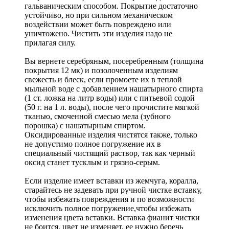
гальваническим способом. Покрытие достаточно
устойчиво, но при сильном механическом
воздействии может быть повреждено или
уничтожено. Чистить эти изделия надо не
прилагая силу.
Вы вернете серебряным, посеребренным (толщина
покрытия 12 мк) и позолоченным изделиям
свежесть и блеск, если промоете их в теплой
мыльной воде с добавлением нашатырного спирта
(1 ст. ложка на литр воды) или с питьевой содой
(50 г. на 1 л. воды), после чего прочистите мягкой
тканью, смоченной смесью мела (зубного
порошка) с нашатырным спиртом.
Оксидированные изделия чистятся также, только
не допустимо полное погружение их в
специальный чистящий раствор, так как черный
оксид станет тусклым и грязно-серым.
Если изделие имеет вставки из жемчуга, коралла,
старайтесь не задевать при ручной чистке вставку,
чтобы избежать повреждения и по возможности
исключить полное погружение,чтобы избежать
изменения цвета вставки. Вставка фианит чистки
не боится, цвет не изменяет, ее нужно беречь