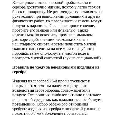
Ювелирные сплавы высокой пробы золота и
серебра достаточно мягкие, поэтому легко теряют
блеск и полировку. Не рекомендуется оставлять на
руке кольцо при выполнении домашних и других
физических работ, т.к поверхность и камень могут
получить царапины. Сняв ювелирное изделие,
протрите его замшей или фланелью. Также
изделия можно освежить, промыв в мыльном
растворе с добавлением нескольких капель
нашатырного спирта, а затем почистить мягкой
тканью с нанесением на нее мела или зубного
порошка, затем ополоснуть в чистой воде и
протереть мягкой салфеткой (лучше специальной).
Правила по уходу за ювелирными изделиям из
серебра
Изделия из серебра 925-й пробы тускнеют и
покрываются темным налетом в результате
воздействия сероводорода, содержащегося в
воздухе. Эта реакция наиболее активно протекает
во влажной среде, так как влажность способствует
потемнению. Особо бережного отношения
требуют изделия из серебра с позолотой (толщина
покрытия 0.7 мк). Золочение производится