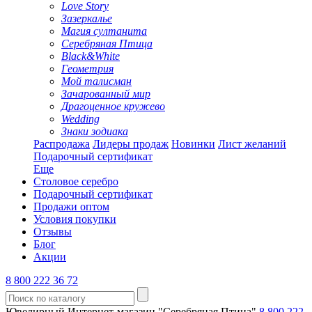
Love Story
Зазеркалье
Магия султанита
Серебряная Птица
Black&White
Геометрия
Мой талисман
Зачарованный мир
Драгоценное кружево
Wedding
Знаки зодиака
Распродажа
Лидеры продаж
Новинки
Лист желаний
Подарочный сертификат
Еще
Столовое серебро
Подарочный сертификат
Продажи оптом
Условия покупки
Отзывы
Блог
Акции
8 800 222 36 72
Ювелирный Интернет-магазин "Серебряная Птица"
8 800 222