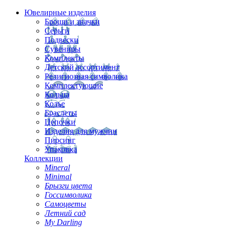
Ювелирные изделия
Броши и значки
Серьги
Подвески
Сувениры
Комплекты
Детский ассортимент
Религиозная символика
Комплектующие
Кольца
Колье
Браслеты
Цепочки
Изделия для мужчин
Пирсинг
Упаковка
Коллекции
Mineral
Minimal
Брызги цвета
Госсимволика
Самоцветы
Летний сад
My Darling