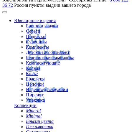
36 72
Россия
пункты выдачи вашего города
Ювелирные изделия
Броши и значки
Серьги
Подвески
Сувениры
Комплекты
Детский ассортимент
Религиозная символика
Комплектующие
Кольца
Колье
Браслеты
Цепочки
Изделия для мужчин
Пирсинг
Упаковка
Коллекции
Mineral
Minimal
Брызги цвета
Госсимволика
Самоцветы