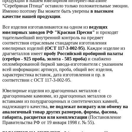
продукции в нашем ювелирном интернет-магазине
"Серебряная Птица" оставило только положительные эмоции.
Именно поэтому Вы можете быть уверены
в высоком
качестве нашей продукции
.
Все изделия изготавливаются на одном из
ведущих
ювелирных заводов РФ "Красная Пресня"
и проходят
тщательнейший внутренний контроль на предмет
соответствия отраслевым стандартам изготовления
ювелирных изделий
(ОСТ 117-3-002-95)
. Каждое изделие из
драгметаллов имеет
пробу Российской пробирной палаты
(серебро - 925 проба, золота - 585 проба)
и снабжено
опломбированной биркой завода-изготовителя с указанием
всей информации: артикул, проба, общий вес изделия,
характеристика вставок, дата изготовления и пр. в
соответствии с ОСТ 117-3-002-95.
Ювелирные изделия из драгоценных металлов с
драгоценными камнями, из драгоценных металлов со
вставками из полудрагоценных и синтетических камней,
надлежащего качества,
не подлежат возврату или обмену на
аналогичный товар других размеров, формы, фасона,
габарита, расцветки или комплектации
(Постановление
Правительства РФ от 19 января 1998 г. № 55).