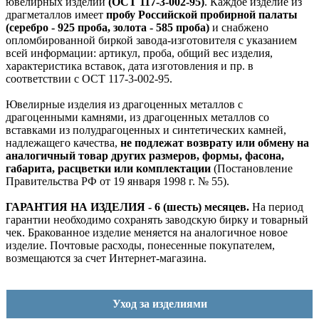
ювелирных изделий
(ОСТ 117-3-002-95)
. Каждое изделие из
драгметаллов имеет
пробу Российской пробирной палаты
(серебро - 925 проба, золота - 585 проба)
и снабжено
опломбированной биркой завода-изготовителя с указанием
всей информации: артикул, проба, общий вес изделия,
характеристика вставок, дата изготовления и пр. в
соответствии с ОСТ 117-3-002-95.
Ювелирные изделия из драгоценных металлов с
драгоценными камнями, из драгоценных металлов со
вставками из полудрагоценных и синтетических камней,
надлежащего качества,
не подлежат возврату или обмену на
аналогичный товар других размеров, формы, фасона,
габарита, расцветки или комплектации
(Постановление
Правительства РФ от 19 января 1998 г. № 55).
ГАРАНТИЯ НА ИЗДЕЛИЯ - 6 (шесть) месяцев.
На период
гарантии необходимо сохранять заводскую бирку и товарный
чек. Бракованное изделие меняется на аналогичное новое
изделие. Почтовые расходы, понесенные покупателем,
возмещаются за счет Интернет-магазина.
Уход за изделиями