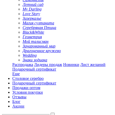
Летний сад
My Darling
Love Story
Зазеркалье
Магия султанита
Серебряная Птица
Black&White
Геометрия
Мой талисман
Зачарованный мир
Драгоценное кружево
Wedding
Знаки зодиака
Распродажа
Лидеры продаж
Новинки
Лист желаний
Подарочный сертификат
Еще
Столовое серебро
Подарочный сертификат
Продажи оптом
Условия покупки
Отзывы
Блог
Акции