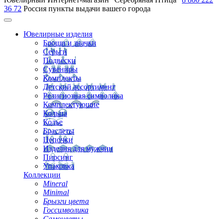
36 72
Россия
пункты выдачи вашего города
Ювелирные изделия
Броши и значки
Серьги
Подвески
Сувениры
Комплекты
Детский ассортимент
Религиозная символика
Комплектующие
Кольца
Колье
Браслеты
Цепочки
Изделия для мужчин
Пирсинг
Упаковка
Коллекции
Mineral
Minimal
Брызги цвета
Госсимволика
Самоцветы