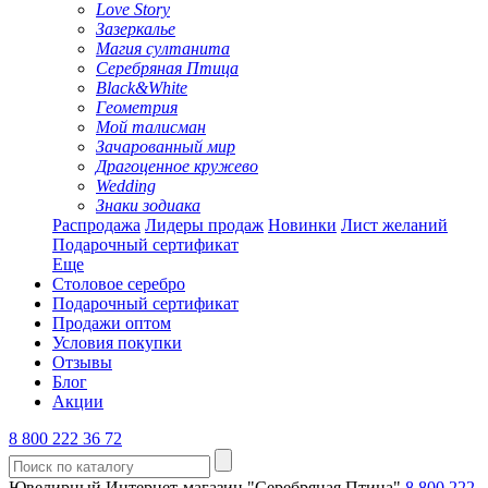
Love Story
Зазеркалье
Магия султанита
Серебряная Птица
Black&White
Геометрия
Мой талисман
Зачарованный мир
Драгоценное кружево
Wedding
Знаки зодиака
Распродажа
Лидеры продаж
Новинки
Лист желаний
Подарочный сертификат
Еще
Столовое серебро
Подарочный сертификат
Продажи оптом
Условия покупки
Отзывы
Блог
Акции
8 800 222 36 72
Ювелирный Интернет-магазин "Серебряная Птица"
8 800 222