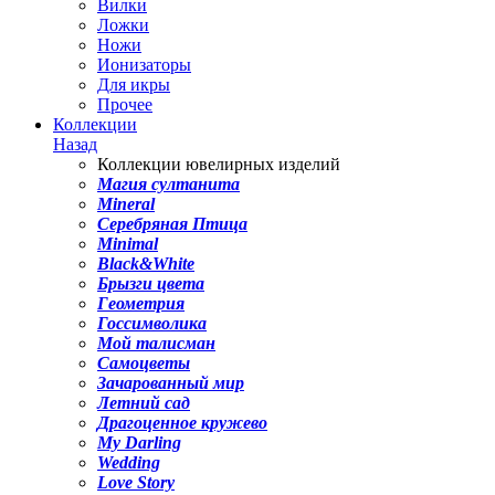
Вилки
Ложки
Ножи
Ионизаторы
Для икры
Прочее
Коллекции
Назад
Коллекции ювелирных изделий
Магия султанита
Mineral
Серебряная Птица
Minimal
Black&White
Брызги цвета
Геометрия
Госсимволика
Мой талисман
Самоцветы
Зачарованный мир
Летний сад
Драгоценное кружево
My Darling
Wedding
Love Story