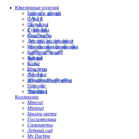
Ювелирные изделия
Броши и значки
Серьги
Подвески
Сувениры
Комплекты
Детский ассортимент
Религиозная символика
Комплектующие
Кольца
Колье
Браслеты
Цепочки
Изделия для мужчин
Пирсинг
Упаковка
Коллекции
Mineral
Minimal
Брызги цвета
Госсимволика
Самоцветы
Летний сад
My Darling