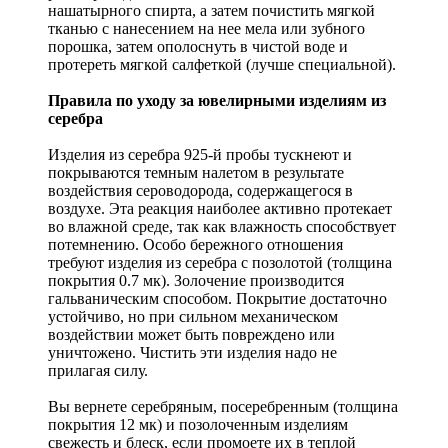
нашатырного спирта, а затем почистить мягкой
тканью с нанесением на нее мела или зубного
порошка, затем ополоснуть в чистой воде и
протереть мягкой салфеткой (лучше специальной).
Правила по уходу за ювелирными изделиям из
серебра
Изделия из серебра 925-й пробы тускнеют и
покрываются темным налетом в результате
воздействия сероводорода, содержащегося в
воздухе. Эта реакция наиболее активно протекает
во влажной среде, так как влажность способствует
потемнению. Особо бережного отношения
требуют изделия из серебра с позолотой (толщина
покрытия 0.7 мк). Золочение производится
гальваническим способом. Покрытие достаточно
устойчиво, но при сильном механическом
воздействии может быть повреждено или
уничтожено. Чистить эти изделия надо не
прилагая силу.
Вы вернете серебряным, посеребренным (толщина
покрытия 12 мк) и позолоченным изделиям
свежесть и блеск, если промоете их в теплой