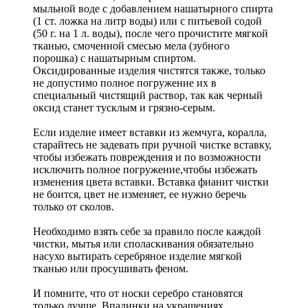
мыльной воде с добавлением нашатырного спирта
(1 ст. ложка на литр воды) или с питьевой содой
(50 г. на 1 л. воды), после чего прочистите мягкой
тканью, смоченной смесью мела (зубного
порошка) с нашатырным спиртом.
Оксидированные изделия чистятся также, только
не допустимо полное погружение их в
специальный чистящий раствор, так как черный
оксид станет тусклым и грязно-серым.
Если изделие имеет вставки из жемчуга, коралла,
старайтесь не задевать при ручной чистке вставку,
чтобы избежать повреждения и по возможности
исключить полное погружение,чтобы избежать
изменения цвета вставки. Вставка фианит чистки
не боится, цвет не изменяет, ее нужно беречь
только от сколов.
Необходимо взять себе за правило после каждой
чистки, мытья или споласкивания обязательно
насухо вытирать серебряное изделие мягкой
тканью или просушивать феном.
И помните, что от носки серебро становятся
только лучше. Впадинки на украшениях