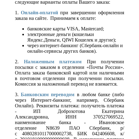
следующие варианты оплаты Вашего заказа:
1.
Онлайн-оплатой
при завершении оформления
заказа на сайте. Принимаем к оплате:
банковские карты VISA, Mastercard;
электронные деньги (кошельки
Яндекс.Деньги, QIWI Кошелек и другие);
через интернет-банкинг (Сбербанк-онлайн и
онлайн-сервисы других банков).
2.
Наложенным платежом
При получении
посылки с заказом в отделении «Почты России».
Оплата заказа банковской картой или наличными
в почтовом отделении при получении посылки.
Комиссия за наложенный перевод не взимается.
3.
Банковским переводом
в любом банке (либо
через Интернет-банкинг, например, Сбербанк
Онлайн). Реквизиты платежа: получатель платежа
- ИП Доброхотова Екатерина
Александровна, ИНН 370527069522,
наименование банка - Ивановское
отделение N8639 ПАО Сбербанк, р/
с 40802810117000002738, БИК 042406608, к/