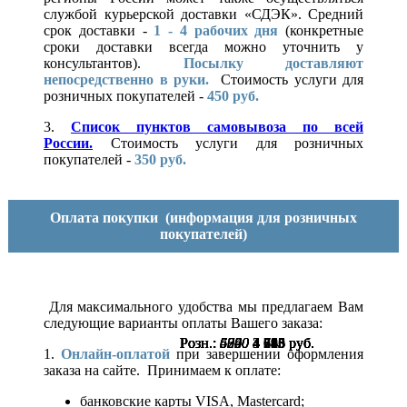
службой курьерской доставки «СДЭК». Средний
срок доставки -
1 - 4 рабочих дня
(конкретные
сроки доставки всегда можно уточнить у
консультантов).
Посылку доставляют
непосредственно в руки.
Стоимость услуги для
розничных покупателей -
450 руб.
3.
Список пунктов самовывоза по всей
России.
Стоимость услуги для розничных
покупателей -
350 руб.
Оплата покупки
(информация для розничных
покупателей)
Для максимального удобства мы предлагаем Вам
следующие варианты оплаты Вашего заказа:
Розн.:
Розн.:
Розн.:
Розн.:
Розн.:
Розн.:
Розн.:
5660
6300
4950
5790
6220
6240
5060
4 245
4 725
3 713
4 343
4 665
4 680
3 795
руб.
руб.
руб.
руб.
руб.
руб.
руб.
1.
Онлайн-оплатой
при завершении оформления
заказа на сайте. Принимаем к оплате:
банковские карты VISA, Mastercard;