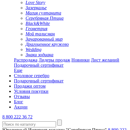
Love Story
Зазеркалье
Магия султанита
Серебряная Птица
Black&White
Геометрия
Мой талисман
Зачарованный мир
Драгоценное кружево
Wedding
Знаки зодиака
Распродажа
Лидеры продаж
Новинки
Лист желаний
Подарочный сертификат
Еще
Столовое серебро
Подарочный сертификат
Продажи оптом
Условия покупки
Отзывы
Блог
Акции
8 800 222 36 72
Ювелирный Интернет-магазин "Серебряная Птица"
8 800 222