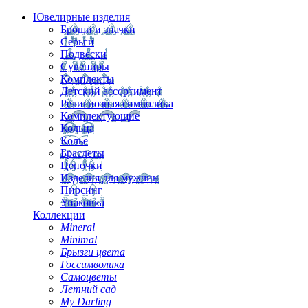
Ювелирные изделия
Броши и значки
Серьги
Подвески
Сувениры
Комплекты
Детский ассортимент
Религиозная символика
Комплектующие
Кольца
Колье
Браслеты
Цепочки
Изделия для мужчин
Пирсинг
Упаковка
Коллекции
Mineral
Minimal
Брызги цвета
Госсимволика
Самоцветы
Летний сад
My Darling