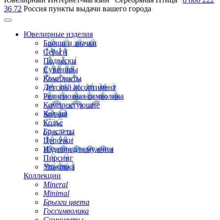
36 72
Россия
пункты выдачи вашего города
Ювелирные изделия
Броши и значки
Серьги
Подвески
Сувениры
Комплекты
Детский ассортимент
Религиозная символика
Комплектующие
Кольца
Колье
Браслеты
Цепочки
Изделия для мужчин
Пирсинг
Упаковка
Коллекции
Mineral
Minimal
Брызги цвета
Госсимволика
Самоцветы