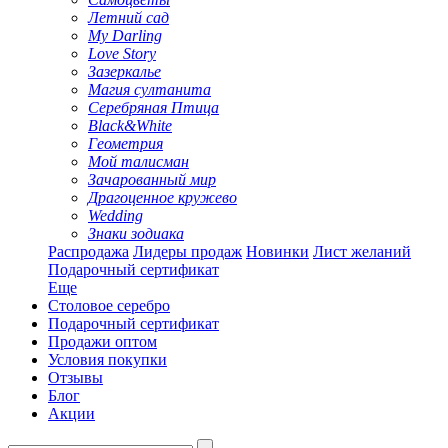
Летний сад
My Darling
Love Story
Зазеркалье
Магия султанита
Серебряная Птица
Black&White
Геометрия
Мой талисман
Зачарованный мир
Драгоценное кружево
Wedding
Знаки зодиака
Распродажа
Лидеры продаж
Новинки
Лист желаний
Подарочный сертификат
Еще
Столовое серебро
Подарочный сертификат
Продажи оптом
Условия покупки
Отзывы
Блог
Акции