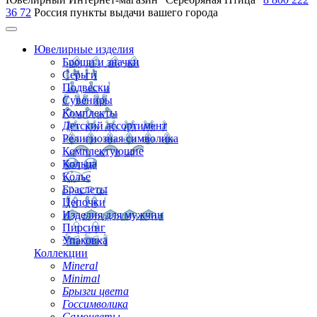
36 72
Россия
пункты выдачи вашего города
Ювелирные изделия
Броши и значки
Серьги
Подвески
Сувениры
Комплекты
Детский ассортимент
Религиозная символика
Комплектующие
Кольца
Колье
Браслеты
Цепочки
Изделия для мужчин
Пирсинг
Упаковка
Коллекции
Mineral
Minimal
Брызги цвета
Госсимволика
Самоцветы