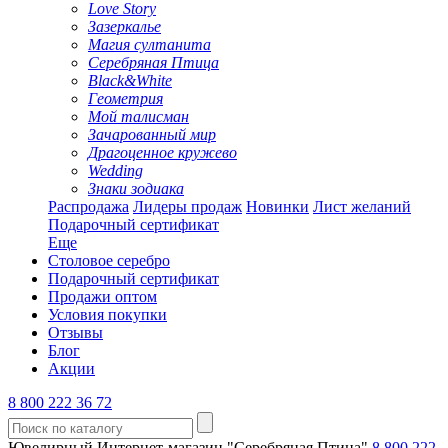
Love Story
Зазеркалье
Магия султанита
Серебряная Птица
Black&White
Геометрия
Мой талисман
Зачарованный мир
Драгоценное кружево
Wedding
Знаки зодиака
Распродажа
Лидеры продаж
Новинки
Лист желаний
Подарочный сертификат
Еще
Столовое серебро
Подарочный сертификат
Продажи оптом
Условия покупки
Отзывы
Блог
Акции
8 800 222 36 72
Ювелирный Интернет-магазин "Серебряная Птица"
8 800 222