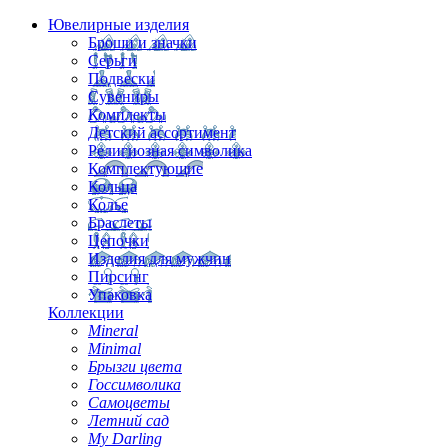
Ювелирные изделия
Броши и значки
Серьги
Подвески
Сувениры
Комплекты
Детский ассортимент
Религиозная символика
Комплектующие
Кольца
Колье
Браслеты
Цепочки
Изделия для мужчин
Пирсинг
Упаковка
Коллекции
Mineral
Minimal
Брызги цвета
Госсимволика
Самоцветы
Летний сад
My Darling