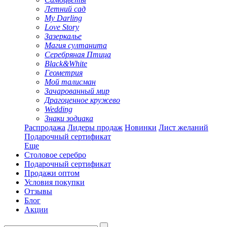
Летний сад
My Darling
Love Story
Зазеркалье
Магия султанита
Серебряная Птица
Black&White
Геометрия
Мой талисман
Зачарованный мир
Драгоценное кружево
Wedding
Знаки зодиака
Распродажа
Лидеры продаж
Новинки
Лист желаний
Подарочный сертификат
Еще
Столовое серебро
Подарочный сертификат
Продажи оптом
Условия покупки
Отзывы
Блог
Акции