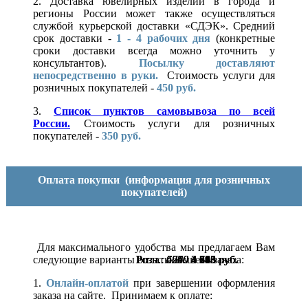
2. Доставка ювелирных изделий в города и
регионы России может также осуществляться
службой курьерской доставки «СДЭК». Средний
срок доставки -
1 - 4 рабочих дня
(конкретные
сроки доставки всегда можно уточнить у
консультантов).
Посылку доставляют
непосредственно в руки.
Стоимость услуги для
розничных покупателей -
450 руб.
3.
Список пунктов самовывоза по всей
России.
Стоимость услуги для розничных
покупателей -
350 руб.
Оплата покупки
(информация для розничных
покупателей)
Для максимального удобства мы предлагаем Вам
следующие варианты оплаты Вашего заказа:
Розн.:
Розн.:
Розн.:
Розн.:
Розн.:
Розн.:
Розн.:
5660
6070
4950
5790
6220
6240
5060
4 245
4 553
3 713
4 343
4 665
4 680
3 795
руб.
руб.
руб.
руб.
руб.
руб.
руб.
1.
Онлайн-оплатой
при завершении оформления
заказа на сайте. Принимаем к оплате: