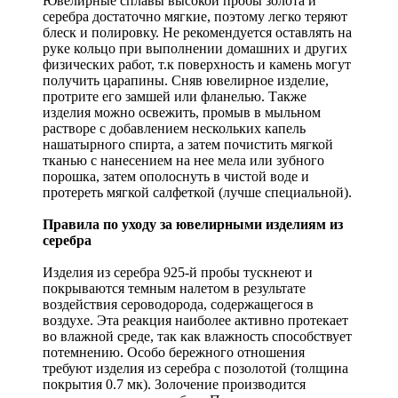
Ювелирные сплавы высокой пробы золота и
серебра достаточно мягкие, поэтому легко теряют
блеск и полировку. Не рекомендуется оставлять на
руке кольцо при выполнении домашних и других
физических работ, т.к поверхность и камень могут
получить царапины. Сняв ювелирное изделие,
протрите его замшей или фланелью. Также
изделия можно освежить, промыв в мыльном
растворе с добавлением нескольких капель
нашатырного спирта, а затем почистить мягкой
тканью с нанесением на нее мела или зубного
порошка, затем ополоснуть в чистой воде и
протереть мягкой салфеткой (лучше специальной).
Правила по уходу за ювелирными изделиям из
серебра
Изделия из серебра 925-й пробы тускнеют и
покрываются темным налетом в результате
воздействия сероводорода, содержащегося в
воздухе. Эта реакция наиболее активно протекает
во влажной среде, так как влажность способствует
потемнению. Особо бережного отношения
требуют изделия из серебра с позолотой (толщина
покрытия 0.7 мк). Золочение производится