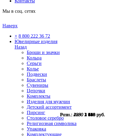
Контакты
Мы в соц. сетях
Наверх
×
8 800 222 36 72
Ювелирные изделия
Назад
Броши и значки
Кольца
Серьги
Колье
Подвески
Браслеты
Сувениры
Цепочки
Комплекты
Изделия для мужчин
Детский ассортимент
Пирсинг
Розн.:
Розн.:
Розн.:
Розн.:
Розн.:
Розн.:
Розн.:
4330
1880
2250
2250
2380
2800
2800
3 248
1 410
1 688
1 688
1 785
2 100
2 100
руб.
руб.
руб.
руб.
руб.
руб.
руб.
Столовое серебро
Религиозная символика
Упаковка
Комплектующие