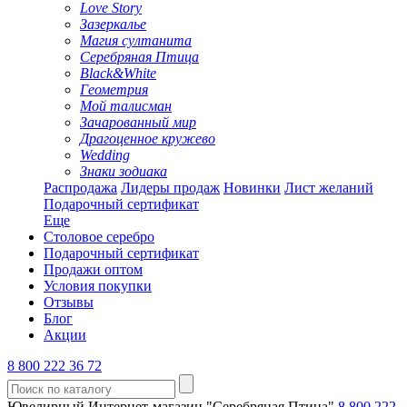
Love Story
Зазеркалье
Магия султанита
Серебряная Птица
Black&White
Геометрия
Мой талисман
Зачарованный мир
Драгоценное кружево
Wedding
Знаки зодиака
Распродажа
Лидеры продаж
Новинки
Лист желаний
Подарочный сертификат
Еще
Столовое серебро
Подарочный сертификат
Продажи оптом
Условия покупки
Отзывы
Блог
Акции
8 800 222 36 72
Ювелирный Интернет-магазин "Серебряная Птица"
8 800 222