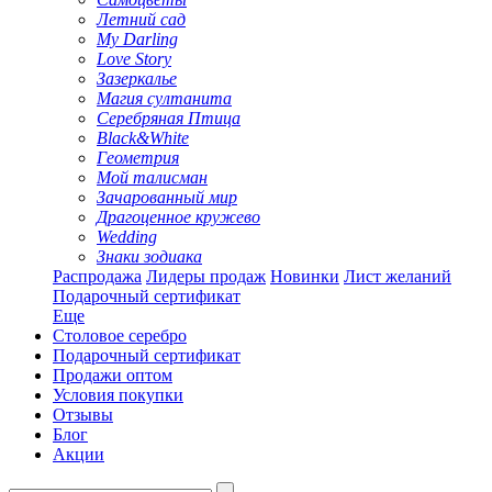
Летний сад
My Darling
Love Story
Зазеркалье
Магия султанита
Серебряная Птица
Black&White
Геометрия
Мой талисман
Зачарованный мир
Драгоценное кружево
Wedding
Знаки зодиака
Распродажа
Лидеры продаж
Новинки
Лист желаний
Подарочный сертификат
Еще
Столовое серебро
Подарочный сертификат
Продажи оптом
Условия покупки
Отзывы
Блог
Акции