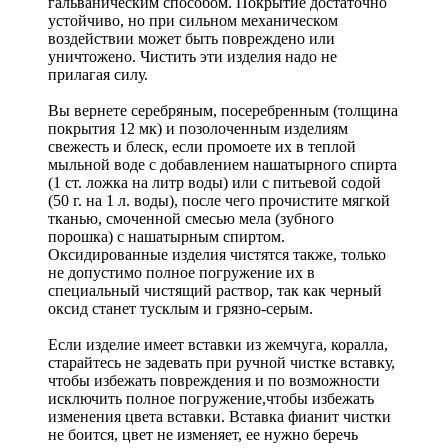
гальваническим способом. Покрытие достаточно
устойчиво, но при сильном механическом
воздействии может быть повреждено или
уничтожено. Чистить эти изделия надо не
прилагая силу.
Вы вернете серебряным, посеребренным (толщина
покрытия 12 мк) и позолоченным изделиям
свежесть и блеск, если промоете их в теплой
мыльной воде с добавлением нашатырного спирта
(1 ст. ложка на литр воды) или с питьевой содой
(50 г. на 1 л. воды), после чего прочистите мягкой
тканью, смоченной смесью мела (зубного
порошка) с нашатырным спиртом.
Оксидированные изделия чистятся также, только
не допустимо полное погружение их в
специальный чистящий раствор, так как черный
оксид станет тусклым и грязно-серым.
Если изделие имеет вставки из жемчуга, коралла,
старайтесь не задевать при ручной чистке вставку,
чтобы избежать повреждения и по возможности
исключить полное погружение,чтобы избежать
изменения цвета вставки. Вставка фианит чистки
не боится, цвет не изменяет, ее нужно беречь