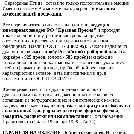
"Серебряная Птица" оставило только положительные эмоции.
Именно поэтому Вы можете быть уверены
в высоком
качестве нашей продукции
.
Все изделия изготавливаются на одном из
ведущих
ювелирных заводов РФ "Красная Пресня"
и проходят
тщательнейший внутренний контроль на предмет
соответствия отраслевым стандартам изготовления
ювелирных изделий
(ОСТ 117-3-002-95)
. Каждое изделие из
драгметаллов имеет
пробу Российской пробирной палаты
(серебро - 925 проба, золота - 585 проба)
и снабжено
опломбированной биркой завода-изготовителя с указанием
всей информации: артикул, проба, общий вес изделия,
характеристика вставок, дата изготовления и пр. в
соответствии с ОСТ 117-3-002-95.
Ювелирные изделия из драгоценных металлов с
драгоценными камнями, из драгоценных металлов со
вставками из полудрагоценных и синтетических камней,
надлежащего качества,
не подлежат возврату или обмену на
аналогичный товар других размеров, формы, фасона,
габарита, расцветки или комплектации
(Постановление
Правительства РФ от 19 января 1998 г. № 55).
ГАРАНТИЯ НА ИЗДЕЛИЯ - 6 (шесть) месяцев.
На период