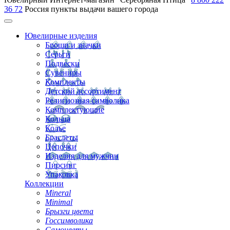
36 72
Россия
пункты выдачи вашего города
Ювелирные изделия
Броши и значки
Серьги
Подвески
Сувениры
Комплекты
Детский ассортимент
Религиозная символика
Комплектующие
Кольца
Колье
Браслеты
Цепочки
Изделия для мужчин
Пирсинг
Упаковка
Коллекции
Mineral
Minimal
Брызги цвета
Госсимволика
Самоцветы