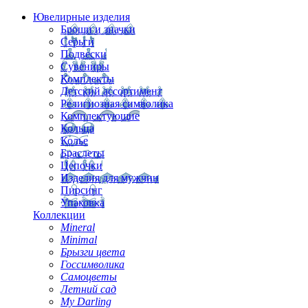
Ювелирные изделия
Броши и значки
Серьги
Подвески
Сувениры
Комплекты
Детский ассортимент
Религиозная символика
Комплектующие
Кольца
Колье
Браслеты
Цепочки
Изделия для мужчин
Пирсинг
Упаковка
Коллекции
Mineral
Minimal
Брызги цвета
Госсимволика
Самоцветы
Летний сад
My Darling