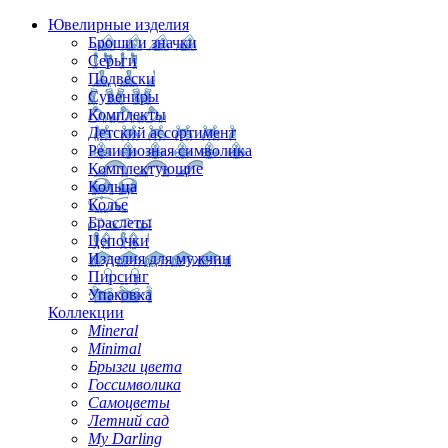
Ювелирные изделия
Броши и значки
Серьги
Подвески
Сувениры
Комплекты
Детский ассортимент
Религиозная символика
Комплектующие
Кольца
Колье
Браслеты
Цепочки
Изделия для мужчин
Пирсинг
Упаковка
Коллекции
Mineral
Minimal
Брызги цвета
Госсимволика
Самоцветы
Летний сад
My Darling