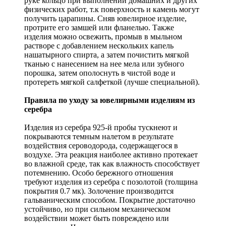
руке кольцо при выполнении домашних и других
физических работ, т.к поверхность и камень могут
получить царапины. Сняв ювелирное изделие,
протрите его замшей или фланелью. Также
изделия можно освежить, промыв в мыльном
растворе с добавлением нескольких капель
нашатырного спирта, а затем почистить мягкой
тканью с нанесением на нее мела или зубного
порошка, затем ополоснуть в чистой воде и
протереть мягкой салфеткой (лучше специальной).
Правила по уходу за ювелирными изделиям из
серебра
Изделия из серебра 925-й пробы тускнеют и
покрываются темным налетом в результате
воздействия сероводорода, содержащегося в
воздухе. Эта реакция наиболее активно протекает
во влажной среде, так как влажность способствует
потемнению. Особо бережного отношения
требуют изделия из серебра с позолотой (толщина
покрытия 0.7 мк). Золочение производится
гальваническим способом. Покрытие достаточно
устойчиво, но при сильном механическом
воздействии может быть повреждено или