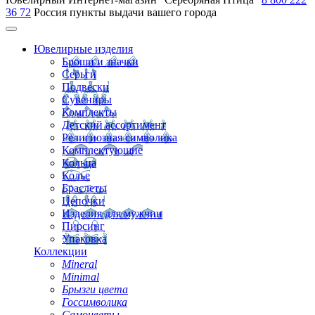
36 72
Россия
пункты выдачи вашего города
Ювелирные изделия
Броши и значки
Серьги
Подвески
Сувениры
Комплекты
Детский ассортимент
Религиозная символика
Комплектующие
Кольца
Колье
Браслеты
Цепочки
Изделия для мужчин
Пирсинг
Упаковка
Коллекции
Mineral
Minimal
Брызги цвета
Госсимволика
Самоцветы