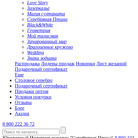
Love Story
Зазеркалье
Магия султанита
Серебряная Птица
Black&White
Геометрия
Мой талисман
Зачарованный мир
Драгоценное кружево
Wedding
Знаки зодиака
Распродажа
Лидеры продаж
Новинки
Лист желаний
Подарочный сертификат
Еще
Столовое серебро
Подарочный сертификат
Продажи оптом
Условия покупки
Отзывы
Блог
Акции
8 800 222 36 72
Ювелирный Интернет-магазин "Серебряная Птица"
8 800 222