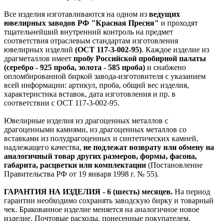
Все изделия изготавливаются на одном из
ведущих
ювелирных заводов РФ "Красная Пресня"
и проходят
тщательнейший внутренний контроль на предмет
соответствия отраслевым стандартам изготовления
ювелирных изделий
(ОСТ 117-3-002-95)
. Каждое изделие из
драгметаллов имеет
пробу Российской пробирной палаты
(серебро - 925 проба, золота - 585 проба)
и снабжено
опломбированной биркой завода-изготовителя с указанием
всей информации: артикул, проба, общий вес изделия,
характеристика вставок, дата изготовления и пр. в
соответствии с ОСТ 117-3-002-95.
Ювелирные изделия из драгоценных металлов с
драгоценными камнями, из драгоценных металлов со
вставками из полудрагоценных и синтетических камней,
надлежащего качества,
не подлежат возврату или обмену на
аналогичный товар других размеров, формы, фасона,
габарита, расцветки или комплектации
(Постановление
Правительства РФ от 19 января 1998 г. № 55).
ГАРАНТИЯ НА ИЗДЕЛИЯ - 6 (шесть) месяцев.
На период
гарантии необходимо сохранять заводскую бирку и товарный
чек. Бракованное изделие меняется на аналогичное новое
изделие. Почтовые расходы, понесенные покупателем,