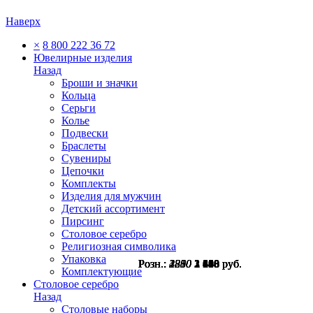
Наверх
×
8 800 222 36 72
Ювелирные изделия
Назад
Броши и значки
Кольца
Серьги
Колье
Подвески
Браслеты
Сувениры
Цепочки
Комплекты
Изделия для мужчин
Детский ассортимент
Пирсинг
Столовое серебро
Религиозная символика
Упаковка
Розн.:
Розн.:
Розн.:
Розн.:
Розн.:
Розн.:
Розн.:
3810
4330
1880
2250
2250
2800
2800
2 858
3 248
1 410
1 688
1 688
2 100
2 100
руб.
руб.
руб.
руб.
руб.
руб.
руб.
Комплектующие
Столовое серебро
Назад
Столовые наборы