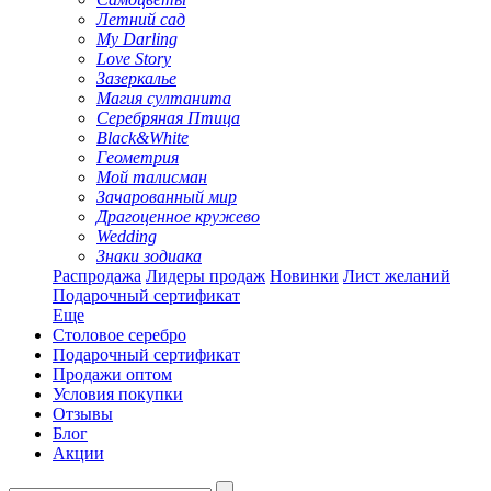
Летний сад
My Darling
Love Story
Зазеркалье
Магия султанита
Серебряная Птица
Black&White
Геометрия
Мой талисман
Зачарованный мир
Драгоценное кружево
Wedding
Знаки зодиака
Распродажа
Лидеры продаж
Новинки
Лист желаний
Подарочный сертификат
Еще
Столовое серебро
Подарочный сертификат
Продажи оптом
Условия покупки
Отзывы
Блог
Акции