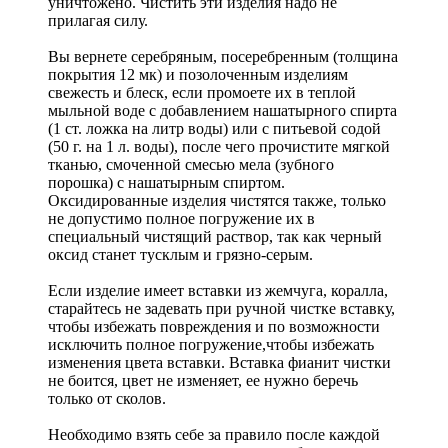
уничтожено. Чистить эти изделия надо не
прилагая силу.
Вы вернете серебряным, посеребренным (толщина
покрытия 12 мк) и позолоченным изделиям
свежесть и блеск, если промоете их в теплой
мыльной воде с добавлением нашатырного спирта
(1 ст. ложка на литр воды) или с питьевой содой
(50 г. на 1 л. воды), после чего прочистите мягкой
тканью, смоченной смесью мела (зубного
порошка) с нашатырным спиртом.
Оксидированные изделия чистятся также, только
не допустимо полное погружение их в
специальный чистящий раствор, так как черный
оксид станет тусклым и грязно-серым.
Если изделие имеет вставки из жемчуга, коралла,
старайтесь не задевать при ручной чистке вставку,
чтобы избежать повреждения и по возможности
исключить полное погружение,чтобы избежать
изменения цвета вставки. Вставка фианит чистки
не боится, цвет не изменяет, ее нужно беречь
только от сколов.
Необходимо взять себе за правило после каждой