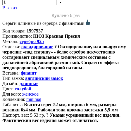
+
-
В заказ
Куплено 6 раз
Серьги длинные из серебра с фианитами
Код товара:
1597537
Производство:
ПЮЗ Красная Пресня
Металл:
серебро 925
Отделка:
оксидирование
?
Оксидирование, или по-другому
чернение «под старину» - белое серебро искусственно
состаривают специальным химическим составом с
дальнейшей абразивной расчисткой. Создается эффект
неоднородности, благородной патины.
Вставка:
фианит
Тип замка:
английский замок
Дизайн:
длинные
Цвет:
голубой
Для кого:
женское
Коллекция:
minimal
Габариты:
Высота серег 52 мм, ширина 6 мм, размеры
вставки 6х4 мм. Рабочая зона крючка застежки 5,5 мм
Паспорт. вес:
5.53 гр.
?
Указан усредненный вес изделия.
Фактический вес изделия может отличаться.