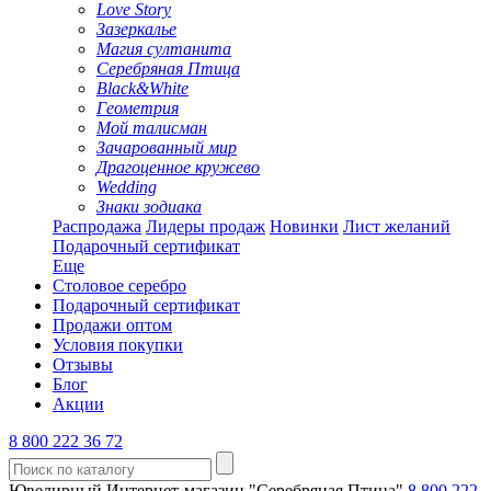
Love Story
Зазеркалье
Магия султанита
Серебряная Птица
Black&White
Геометрия
Мой талисман
Зачарованный мир
Драгоценное кружево
Wedding
Знаки зодиака
Распродажа
Лидеры продаж
Новинки
Лист желаний
Подарочный сертификат
Еще
Столовое серебро
Подарочный сертификат
Продажи оптом
Условия покупки
Отзывы
Блог
Акции
8 800 222 36 72
Ювелирный Интернет-магазин "Серебряная Птица"
8 800 222