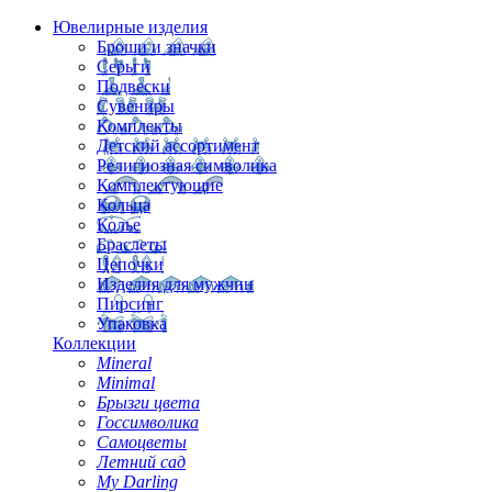
Ювелирные изделия
Броши и значки
Серьги
Подвески
Сувениры
Комплекты
Детский ассортимент
Религиозная символика
Комплектующие
Кольца
Колье
Браслеты
Цепочки
Изделия для мужчин
Пирсинг
Упаковка
Коллекции
Mineral
Minimal
Брызги цвета
Госсимволика
Самоцветы
Летний сад
My Darling