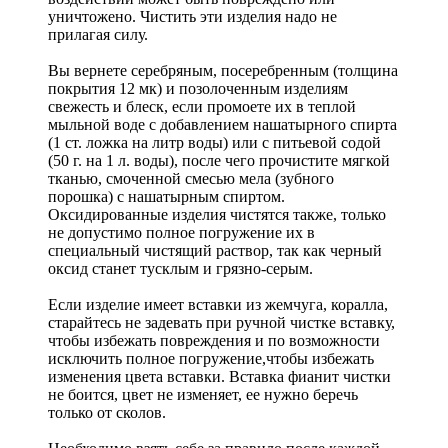
уничтожено. Чистить эти изделия надо не
прилагая силу.
Вы вернете серебряным, посеребренным (толщина
покрытия 12 мк) и позолоченным изделиям
свежесть и блеск, если промоете их в теплой
мыльной воде с добавлением нашатырного спирта
(1 ст. ложка на литр воды) или с питьевой содой
(50 г. на 1 л. воды), после чего прочистите мягкой
тканью, смоченной смесью мела (зубного
порошка) с нашатырным спиртом.
Оксидированные изделия чистятся также, только
не допустимо полное погружение их в
специальный чистящий раствор, так как черный
оксид станет тусклым и грязно-серым.
Если изделие имеет вставки из жемчуга, коралла,
старайтесь не задевать при ручной чистке вставку,
чтобы избежать повреждения и по возможности
исключить полное погружение,чтобы избежать
изменения цвета вставки. Вставка фианит чистки
не боится, цвет не изменяет, ее нужно беречь
только от сколов.