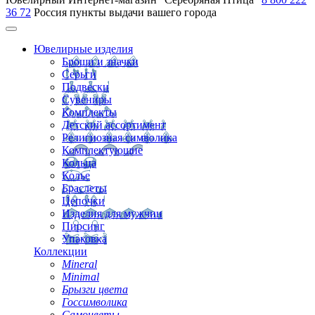
36 72
Россия
пункты выдачи вашего города
Ювелирные изделия
Броши и значки
Серьги
Подвески
Сувениры
Комплекты
Детский ассортимент
Религиозная символика
Комплектующие
Кольца
Колье
Браслеты
Цепочки
Изделия для мужчин
Пирсинг
Упаковка
Коллекции
Mineral
Minimal
Брызги цвета
Госсимволика
Самоцветы