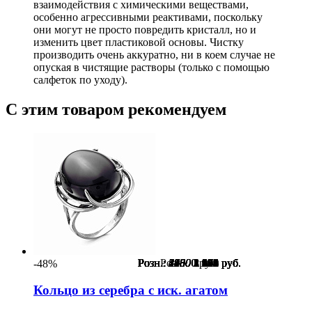
взаимодействия с химическими веществами,
особенно агрессивными реактивами, поскольку
они могут не просто повредить кристалл, но и
изменить цвет пластиковой основы. Чистку
производить очень аккуратно, ни в коем случае не
опуская в чистящие растворы (только с помощью
салфеток по уходу).
С этим товаром рекомендуем
Розн.:
Розн.:
Розн.:
Розн.:
Розн.:
Розн.:
Розн.:
Розн.:
Розн.:
Розн.:
Розн.:
Розн.:
Розн.:
Розн.:
Розн.:
Розн.:
Розн.:
4100
4430
4950
1600
1850
1600
1550
2230
2480
2230
2180
5580
4100
5250
3960
5730
0
1 845
1 994
2 228
1 200
1 388
1 200
1 163
1 673
1 860
1 673
1 635
2 902
2 132
3 938
2 970
1 891
руб.
руб.
руб.
руб.
руб.
руб.
руб.
руб.
руб.
руб.
руб.
руб.
руб.
руб.
руб.
руб.
руб.
-48%
Кольцо из серебра с иск. агатом