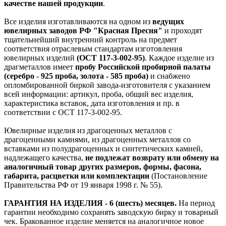
качестве нашей продукции
.
Все изделия изготавливаются на одном из
ведущих
ювелирных заводов РФ "Красная Пресня"
и проходят
тщательнейший внутренний контроль на предмет
соответствия отраслевым стандартам изготовления
ювелирных изделий
(ОСТ 117-3-002-95)
. Каждое изделие из
драгметаллов имеет
пробу Российской пробирной палаты
(серебро - 925 проба, золота - 585 проба)
и снабжено
опломбированной биркой завода-изготовителя с указанием
всей информации: артикул, проба, общий вес изделия,
характеристика вставок, дата изготовления и пр. в
соответствии с ОСТ 117-3-002-95.
Ювелирные изделия из драгоценных металлов с
драгоценными камнями, из драгоценных металлов со
вставками из полудрагоценных и синтетических камней,
надлежащего качества,
не подлежат возврату или обмену на
аналогичный товар других размеров, формы, фасона,
габарита, расцветки или комплектации
(Постановление
Правительства РФ от 19 января 1998 г. № 55).
ГАРАНТИЯ НА ИЗДЕЛИЯ - 6 (шесть) месяцев.
На период
гарантии необходимо сохранять заводскую бирку и товарный
чек. Бракованное изделие меняется на аналогичное новое