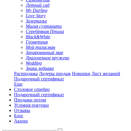
Летний сад
My Darling
Love Story
Зазеркалье
Магия султанита
Серебряная Птица
Black&White
Геометрия
Мой талисман
Зачарованный мир
Драгоценное кружево
Wedding
Знаки зодиака
Распродажа
Лидеры продаж
Новинки
Лист желаний
Подарочный сертификат
Еще
Столовое серебро
Подарочный сертификат
Продажи оптом
Условия покупки
Отзывы
Блог
Акции