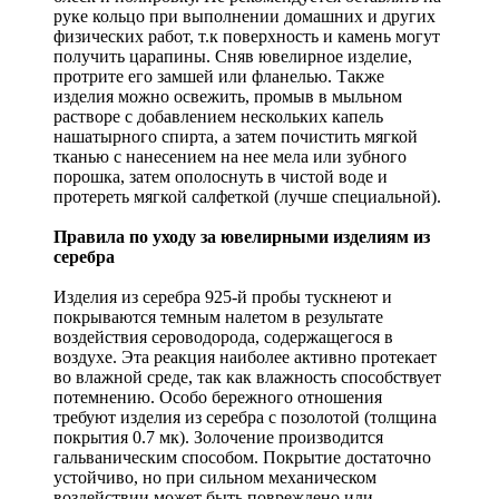
руке кольцо при выполнении домашних и других
физических работ, т.к поверхность и камень могут
получить царапины. Сняв ювелирное изделие,
протрите его замшей или фланелью. Также
изделия можно освежить, промыв в мыльном
растворе с добавлением нескольких капель
нашатырного спирта, а затем почистить мягкой
тканью с нанесением на нее мела или зубного
порошка, затем ополоснуть в чистой воде и
протереть мягкой салфеткой (лучше специальной).
Правила по уходу за ювелирными изделиям из
серебра
Изделия из серебра 925-й пробы тускнеют и
покрываются темным налетом в результате
воздействия сероводорода, содержащегося в
воздухе. Эта реакция наиболее активно протекает
во влажной среде, так как влажность способствует
потемнению. Особо бережного отношения
требуют изделия из серебра с позолотой (толщина
покрытия 0.7 мк). Золочение производится
гальваническим способом. Покрытие достаточно
устойчиво, но при сильном механическом
воздействии может быть повреждено или