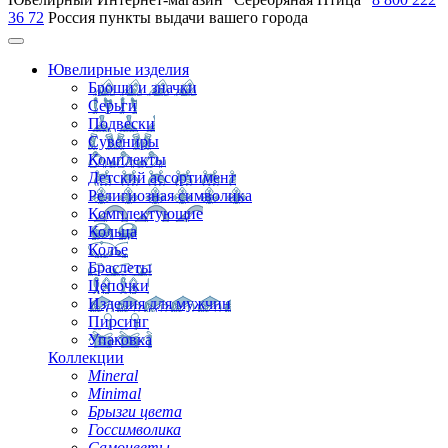
36 72
Россия
пункты выдачи вашего города
Ювелирные изделия
Броши и значки
Серьги
Подвески
Сувениры
Комплекты
Детский ассортимент
Религиозная символика
Комплектующие
Кольца
Колье
Браслеты
Цепочки
Изделия для мужчин
Пирсинг
Упаковка
Коллекции
Mineral
Minimal
Брызги цвета
Госсимволика
Самоцветы