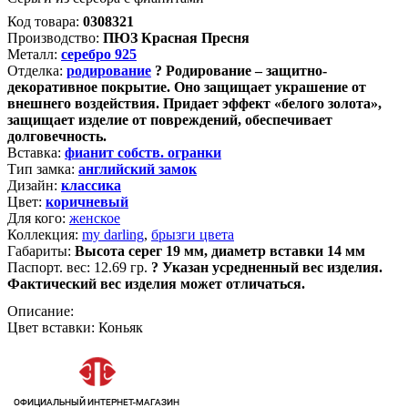
Код товара:
0308321
Производство:
ПЮЗ Красная Пресня
Металл:
серебро 925
Отделка:
родирование
?
Родирование – защитно-
декоративное покрытие. Оно защищает украшение от
внешнего воздействия. Придает эффект «белого золота»,
защищает изделие от повреждений, обеспечивает
долговечность.
Вставка:
фианит собств. огранки
Тип замка:
английский замок
Дизайн:
классика
Цвет:
коричневый
Для кого:
женское
Коллекция:
my darling
,
брызги цвета
Габариты:
Высота серег 19 мм, диаметр вставки 14 мм
Паспорт. вес:
12.69 гр.
?
Указан усредненный вес изделия.
Фактический вес изделия может отличаться.
Описание:
Цвет вставки: Коньяк