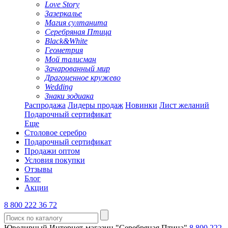
Love Story
Зазеркалье
Магия султанита
Серебряная Птица
Black&White
Геометрия
Мой талисман
Зачарованный мир
Драгоценное кружево
Wedding
Знаки зодиака
Распродажа
Лидеры продаж
Новинки
Лист желаний
Подарочный сертификат
Еще
Столовое серебро
Подарочный сертификат
Продажи оптом
Условия покупки
Отзывы
Блог
Акции
8 800 222 36 72
Ювелирный Интернет-магазин "Серебряная Птица"
8 800 222