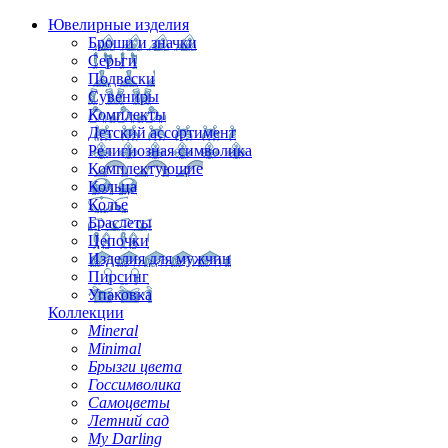
Ювелирные изделия
Броши и значки
Серьги
Подвески
Сувениры
Комплекты
Детский ассортимент
Религиозная символика
Комплектующие
Кольца
Колье
Браслеты
Цепочки
Изделия для мужчин
Пирсинг
Упаковка
Коллекции
Mineral
Minimal
Брызги цвета
Госсимволика
Самоцветы
Летний сад
My Darling