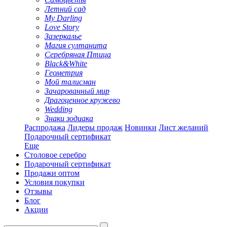
Летний сад
My Darling
Love Story
Зазеркалье
Магия султанита
Серебряная Птица
Black&White
Геометрия
Мой талисман
Зачарованный мир
Драгоценное кружево
Wedding
Знаки зодиака
Распродажа
Лидеры продаж
Новинки
Лист желаний
Подарочный сертификат
Еще
Столовое серебро
Подарочный сертификат
Продажи оптом
Условия покупки
Отзывы
Блог
Акции