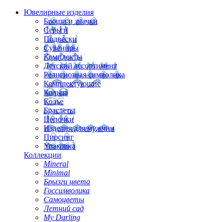
Ювелирные изделия
Броши и значки
Серьги
Подвески
Сувениры
Комплекты
Детский ассортимент
Религиозная символика
Комплектующие
Кольца
Колье
Браслеты
Цепочки
Изделия для мужчин
Пирсинг
Упаковка
Коллекции
Mineral
Minimal
Брызги цвета
Госсимволика
Самоцветы
Летний сад
My Darling