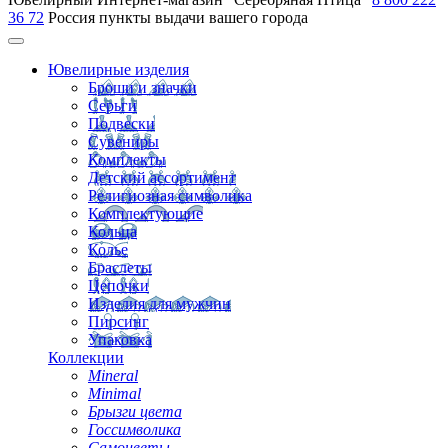
36 72
Россия
пункты выдачи вашего города
Ювелирные изделия
Броши и значки
Серьги
Подвески
Сувениры
Комплекты
Детский ассортимент
Религиозная символика
Комплектующие
Кольца
Колье
Браслеты
Цепочки
Изделия для мужчин
Пирсинг
Упаковка
Коллекции
Mineral
Minimal
Брызги цвета
Госсимволика
Самоцветы