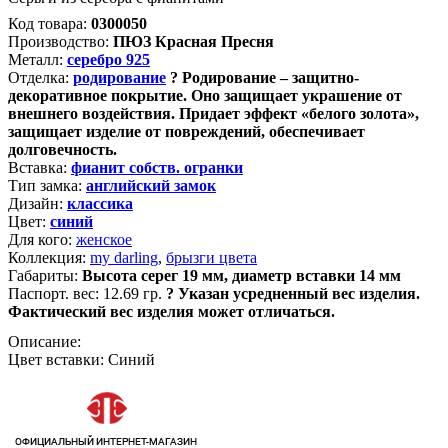
Код товара:
0300050
Производство:
ПЮЗ Красная Пресня
Металл:
серебро 925
Отделка:
родирование
?
Родирование – защитно-
декоративное покрытие. Оно защищает украшение от
внешнего воздействия. Придает эффект «белого золота»,
защищает изделие от повреждений, обеспечивает
долговечность.
Вставка:
фианит собств. огранки
Тип замка:
английский замок
Дизайн:
классика
Цвет:
синий
Для кого:
женское
Коллекция:
my darling
,
брызги цвета
Габариты:
Высота серег 19 мм, диаметр вставки 14 мм
Паспорт. вес:
12.69 гр.
?
Указан усредненный вес изделия.
Фактический вес изделия может отличаться.
Описание:
Цвет вставки: Синий