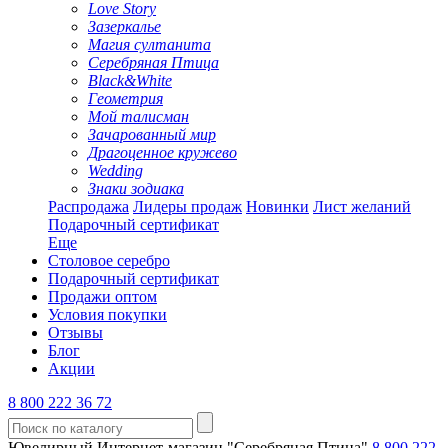
Love Story
Зазеркалье
Магия султанита
Серебряная Птица
Black&White
Геометрия
Мой талисман
Зачарованный мир
Драгоценное кружево
Wedding
Знаки зодиака
Распродажа
Лидеры продаж
Новинки
Лист желаний
Подарочный сертификат
Еще
Столовое серебро
Подарочный сертификат
Продажи оптом
Условия покупки
Отзывы
Блог
Акции
8 800 222 36 72
Ювелирный Интернет-магазин "Серебряная Птица"
8 800 222