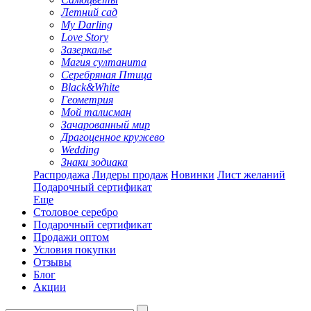
Летний сад
My Darling
Love Story
Зазеркалье
Магия султанита
Серебряная Птица
Black&White
Геометрия
Мой талисман
Зачарованный мир
Драгоценное кружево
Wedding
Знаки зодиака
Распродажа
Лидеры продаж
Новинки
Лист желаний
Подарочный сертификат
Еще
Столовое серебро
Подарочный сертификат
Продажи оптом
Условия покупки
Отзывы
Блог
Акции