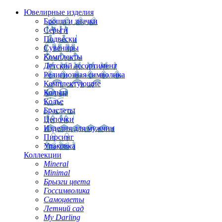
Ювелирные изделия
Броши и значки
Серьги
Подвески
Сувениры
Комплекты
Детский ассортимент
Религиозная символика
Комплектующие
Кольца
Колье
Браслеты
Цепочки
Изделия для мужчин
Пирсинг
Упаковка
Коллекции
Mineral
Minimal
Брызги цвета
Госсимволика
Самоцветы
Летний сад
My Darling