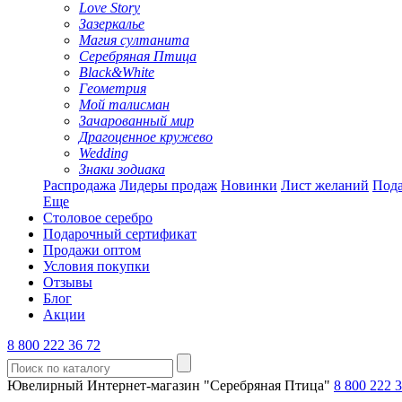
Love Story
Зазеркалье
Магия султанита
Серебряная Птица
Black&White
Геометрия
Мой талисман
Зачарованный мир
Драгоценное кружево
Wedding
Знаки зодиака
Распродажа
Лидеры продаж
Новинки
Лист желаний
Пода
Еще
Столовое серебро
Подарочный сертификат
Продажи оптом
Условия покупки
Отзывы
Блог
Акции
8 800 222 36 72
Ювелирный Интернет-магазин "Серебряная Птица"
8 800 222 