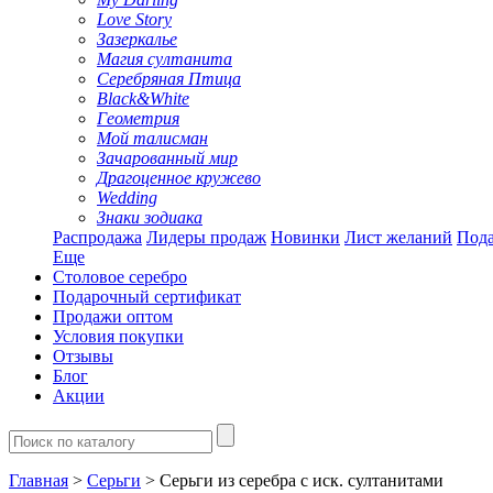
Love Story
Зазеркалье
Магия султанита
Серебряная Птица
Black&White
Геометрия
Мой талисман
Зачарованный мир
Драгоценное кружево
Wedding
Знаки зодиака
Распродажа
Лидеры продаж
Новинки
Лист желаний
Пода
Еще
Столовое серебро
Подарочный сертификат
Продажи оптом
Условия покупки
Отзывы
Блог
Акции
Главная
>
Серьги
> Серьги из серебра с иск. султанитами