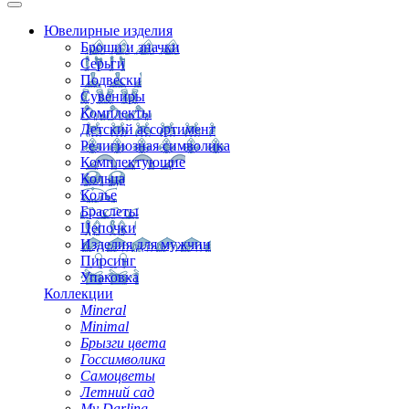
Ювелирные изделия
Броши и значки
Серьги
Подвески
Сувениры
Комплекты
Детский ассортимент
Религиозная символика
Комплектующие
Кольца
Колье
Браслеты
Цепочки
Изделия для мужчин
Пирсинг
Упаковка
Коллекции
Mineral
Minimal
Брызги цвета
Госсимволика
Самоцветы
Летний сад
My Darling