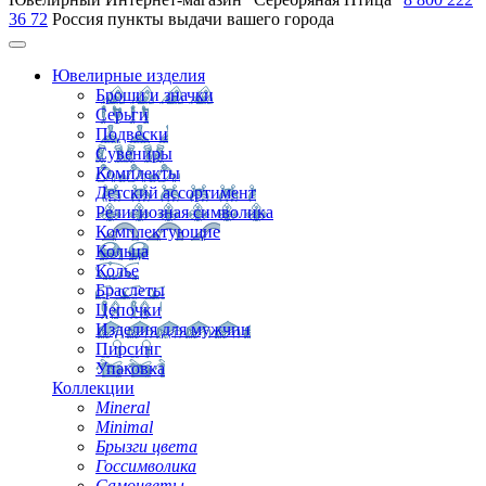
36 72
Россия
пункты выдачи вашего города
Ювелирные изделия
Броши и значки
Серьги
Подвески
Сувениры
Комплекты
Детский ассортимент
Религиозная символика
Комплектующие
Кольца
Колье
Браслеты
Цепочки
Изделия для мужчин
Пирсинг
Упаковка
Коллекции
Mineral
Minimal
Брызги цвета
Госсимволика
Самоцветы