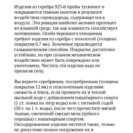
Изделия из серебра 925-й пробы тускнеют и
покрываются темным налетом в результате
воздействия сероводорода, содержащегося в
воздухе. Эта реакция наиболее активно протекает
во влажной среде, так как влажность способствует
потемнению. Особо бережного отношения
требуют изделия из серебра с позолотой (толщина
покрытия 0.7 мк). Золочение производится
гальваническим способом. Покрытие достаточно
устойчиво, но при сильном механическом
воздействии может быть повреждено или
уничтожено. Чистить эти изделия надо не
прилагая силу.
Вы вернете серебряным, посеребренным (толщина
покрытия 12 мк) и позолоченным изделиям
свежесть и блеск, если промоете их в теплой
мыльной воде с добавлением нашатырного спирта
(1 ст. ложка на литр воды) или с питьевой содой
(50 г. на 1 л. воды), после чего прочистите мягкой
тканью, смоченной смесью мела (зубного
порошка) с нашатырным спиртом.
Оксидированные изделия чистятся также, только
не допустимо полное погружение их в