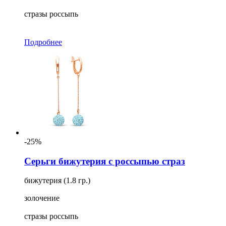
стразы россыпь
Подробнее
-25%
Серьги бижутерия с россыпью страз
бижутерия (1.8 гр.)
золочение
стразы россыпь