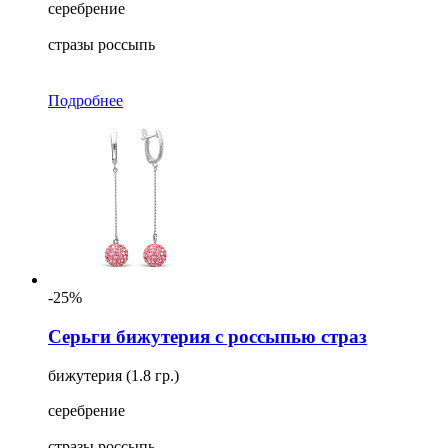
серебрение
стразы россыпь
Подробнее
-25%
Серьги бижутерия с россыпью страз
бижутерия (1.8 гр.)
серебрение
стразы россыпь