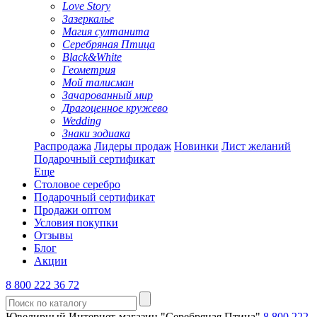
Love Story
Зазеркалье
Магия султанита
Серебряная Птица
Black&White
Геометрия
Мой талисман
Зачарованный мир
Драгоценное кружево
Wedding
Знаки зодиака
Распродажа
Лидеры продаж
Новинки
Лист желаний
Подарочный сертификат
Еще
Столовое серебро
Подарочный сертификат
Продажи оптом
Условия покупки
Отзывы
Блог
Акции
8 800 222 36 72
Ювелирный Интернет-магазин "Серебряная Птица"
8 800 222