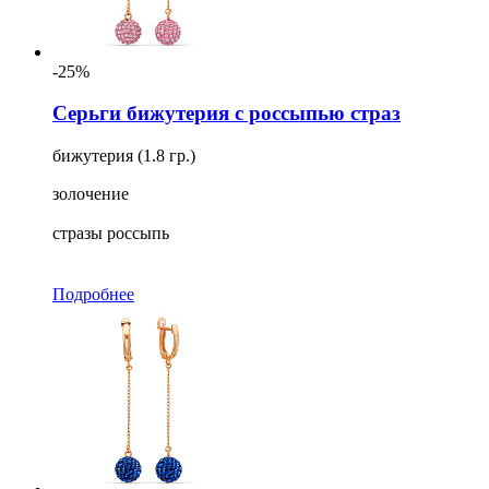
-25%
Серьги бижутерия с россыпью страз
бижутерия (1.8 гр.)
золочение
стразы россыпь
Подробнее