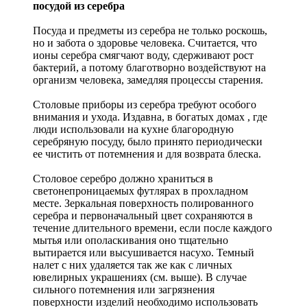
посудой из серебра
Посуда и предметы из серебра не только роскошь,
но и забота о здоровье человека. Считается, что
ионы серебра смягчают воду, сдерживают рост
бактерий, а потому благотворно воздействуют на
организм человека, замедляя процессы старения.
Столовые приборы из серебра требуют особого
внимания и ухода. Издавна, в богатых домах , где
люди использовали на кухне благородную
серебряную посуду, было принято периодически
ее чистить от потемнения и для возврата блеска.
Столовое серебро должно храниться в
светонепроницаемых футлярах в прохладном
месте. Зеркальная поверхность полированного
серебра и первоначальный цвет сохраняются в
течение длительного времени, если после каждого
мытья или ополаскивания оно тщательно
вытирается или высушивается насухо. Темный
налет с них удаляется так же как с личных
ювелирных украшениях (см. выше). В случае
сильного потемнения или загрязнения
поверхности изделий необходимо использовать