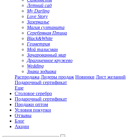
Летний сад
My Darling
Love Story
Зазеркалье
Магия султанита
Серебряная Птица
Black&White
Геометрия
Мой талисман
Зачарованный мир
Драгоценное кружево
Wedding
Знаки зодиака
Распродажа
Лидеры продаж
Новинки
Лист желаний
Подарочный сертификат
Еще
Столовое серебро
Подарочный сертификат
Продажи оптом
Условия покупки
Отзывы
Блог
Акции