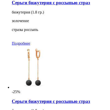
Серьги бижутерия с россыпью страз
бижутерия (1.8 гр.)
золочение
стразы россыпь
Подробнее
-25%
Серьги бижутерия с россыпью страз