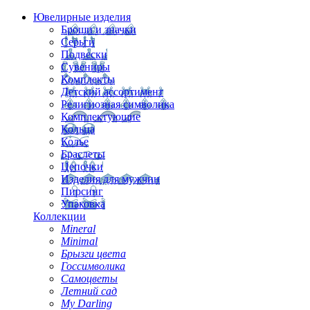
Ювелирные изделия
Броши и значки
Серьги
Подвески
Сувениры
Комплекты
Детский ассортимент
Религиозная символика
Комплектующие
Кольца
Колье
Браслеты
Цепочки
Изделия для мужчин
Пирсинг
Упаковка
Коллекции
Mineral
Minimal
Брызги цвета
Госсимволика
Самоцветы
Летний сад
My Darling