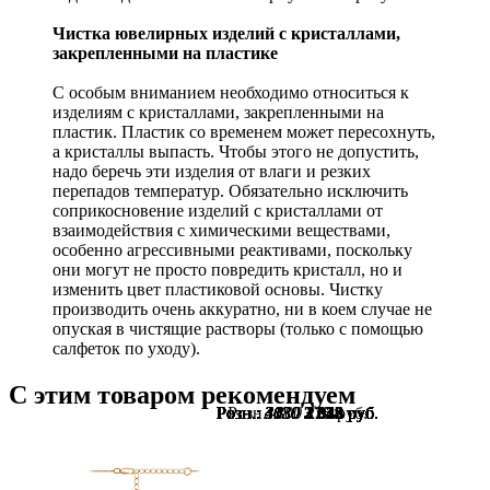
Чистка ювелирных изделий с кристаллами,
закрепленными на пластике
С особым вниманием необходимо относиться к
изделиям с кристаллами, закрепленными на
пластик. Пластик со временем может пересохнуть,
а кристаллы выпасть. Чтобы этого не допустить,
надо беречь эти изделия от влаги и резких
перепадов температур. Обязательно исключить
соприкосновение изделий с кристаллами от
взаимодействия с химическими веществами,
особенно агрессивными реактивами, поскольку
они могут не просто повредить кристалл, но и
изменить цвет пластиковой основы. Чистку
производить очень аккуратно, ни в коем случае не
опуская в чистящие растворы (только с помощью
салфеток по уходу).
С этим товаром рекомендуем
Розн.:
Розн.:
Розн.:
Розн.:
Розн.:
Розн.:
Розн.:
Розн.:
Розн.:
Розн.:
Розн.:
Розн.:
Розн.:
Розн.:
3130
3130
3130
3130
3130
3130
4030
4030
4030
4030
4030
4030
2680
300
2 348
2 348
2 348
2 348
2 348
2 348
3 023
3 023
3 023
3 023
3 023
3 023
2 010
225
руб.
руб.
руб.
руб.
руб.
руб.
руб.
руб.
руб.
руб.
руб.
руб.
руб.
руб.