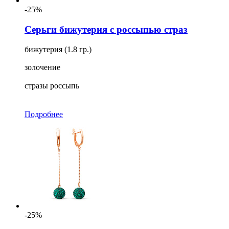
-25%
Серьги бижутерия с россыпью страз
бижутерия (1.8 гр.)
золочение
стразы россыпь
Подробнее
-25%