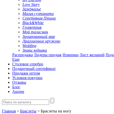
Love Story
Зазеркалье
Магия султанита
Серебряная Птица
Black&White
Геометрия
Мой талисман
Зачарованный мир
Драгоценное кружево
Wedding
Знаки зодиака
Распродажа
Лидеры продаж
Новинки
Лист желаний
Пода
Еще
Столовое серебро
Подарочный сертификат
Продажи оптом
Условия покупки
Отзывы
Блог
Акции
Главная
>
Браслеты
> Браслеты на ногу