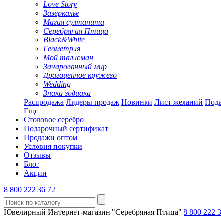
Love Story
Зазеркалье
Магия султанита
Серебряная Птица
Black&White
Геометрия
Мой талисман
Зачарованный мир
Драгоценное кружево
Wedding
Знаки зодиака
Распродажа
Лидеры продаж
Новинки
Лист желаний
Пода
Еще
Столовое серебро
Подарочный сертификат
Продажи оптом
Условия покупки
Отзывы
Блог
Акции
8 800 222 36 72
Ювелирный Интернет-магазин "Серебряная Птица"
8 800 222 