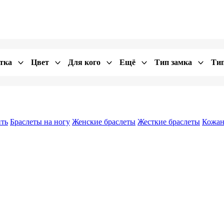
тка
Цвет
Для кого
Ещё
Тип замка
Тип
ить
Браслеты на ногу
Женские браслеты
Жесткие браслеты
Кожан