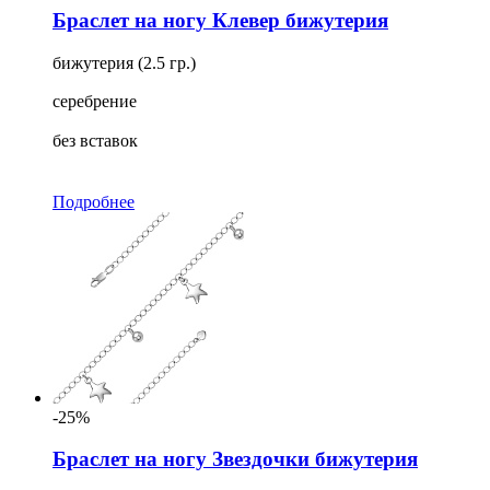
Браслет на ногу Клевер бижутерия
бижутерия (2.5 гр.)
серебрение
без вставок
Подробнее
-25%
Браслет на ногу Звездочки бижутерия