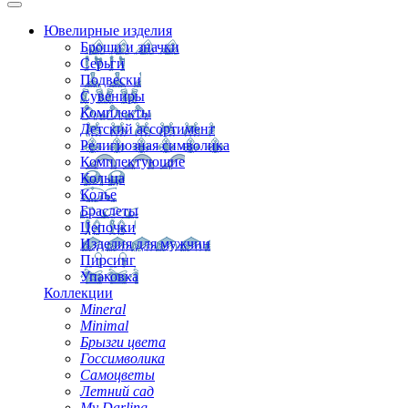
Ювелирные изделия
Броши и значки
Серьги
Подвески
Сувениры
Комплекты
Детский ассортимент
Религиозная символика
Комплектующие
Кольца
Колье
Браслеты
Цепочки
Изделия для мужчин
Пирсинг
Упаковка
Коллекции
Mineral
Minimal
Брызги цвета
Госсимволика
Самоцветы
Летний сад
My Darling