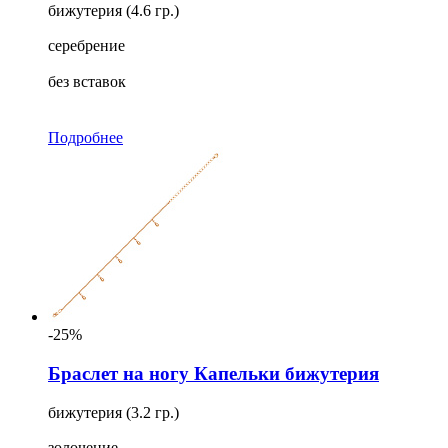
бижутерия (4.6 гр.)
серебрение
без вставок
Подробнее
-25%
Браслет на ногу Капельки бижутерия
бижутерия (3.2 гр.)
золочение