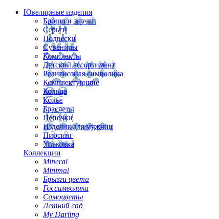
Ювелирные изделия
Броши и значки
Серьги
Подвески
Сувениры
Комплекты
Детский ассортимент
Религиозная символика
Комплектующие
Кольца
Колье
Браслеты
Цепочки
Изделия для мужчин
Пирсинг
Упаковка
Коллекции
Mineral
Minimal
Брызги цвета
Госсимволика
Самоцветы
Летний сад
My Darling