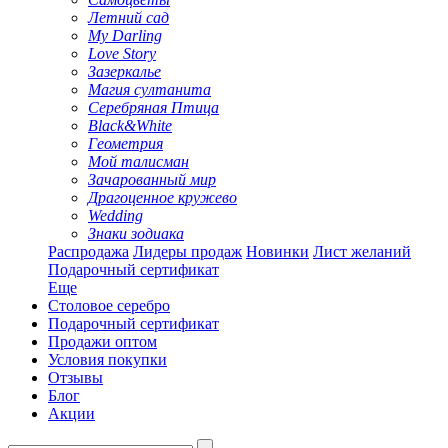
Летний сад
My Darling
Love Story
Зазеркалье
Магия султанита
Серебряная Птица
Black&White
Геометрия
Мой талисман
Зачарованный мир
Драгоценное кружево
Wedding
Знаки зодиака
Распродажа
Лидеры продаж
Новинки
Лист желаний
Подарочный сертификат
Еще
Столовое серебро
Подарочный сертификат
Продажи оптом
Условия покупки
Отзывы
Блог
Акции