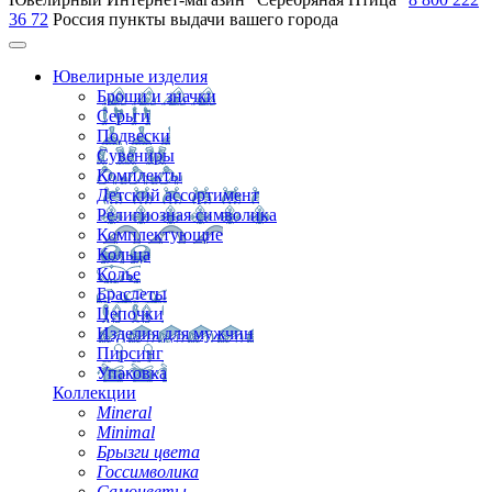
36 72
Россия
пункты выдачи вашего города
Ювелирные изделия
Броши и значки
Серьги
Подвески
Сувениры
Комплекты
Детский ассортимент
Религиозная символика
Комплектующие
Кольца
Колье
Браслеты
Цепочки
Изделия для мужчин
Пирсинг
Упаковка
Коллекции
Mineral
Minimal
Брызги цвета
Госсимволика
Самоцветы