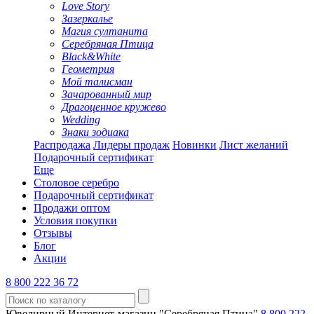
Love Story
Зазеркалье
Магия султанита
Серебряная Птица
Black&White
Геометрия
Мой талисман
Зачарованный мир
Драгоценное кружево
Wedding
Знаки зодиака
Распродажа
Лидеры продаж
Новинки
Лист желаний
Подарочный сертификат
Еще
Столовое серебро
Подарочный сертификат
Продажи оптом
Условия покупки
Отзывы
Блог
Акции
8 800 222 36 72
Ювелирный Интернет-магазин "Серебряная Птица"
8 800 222