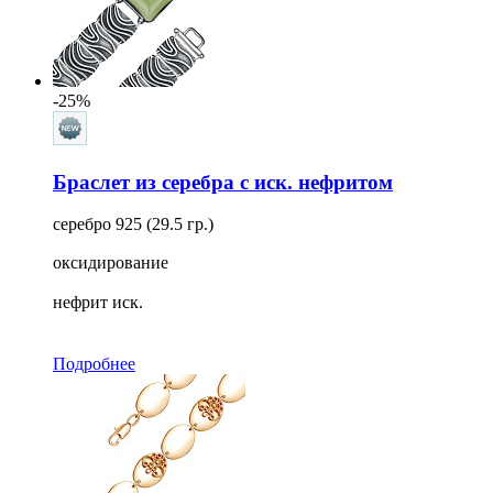
Для кого
Ещё
Тип замка
-25%
Тип плетения
Браслет из серебра с иск. нефритом
Длина
серебро 925 (29.5 гр.)
оксидирование
нефрит иск.
Подробнее