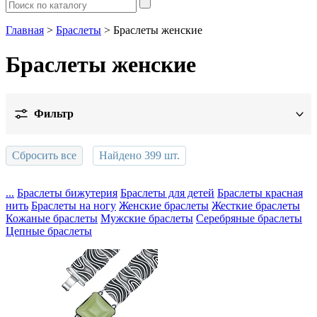
Главная
>
Браслеты
> Браслеты женские
Браслеты женские
Фильтр
Цена
Сбросить все
Найдено
399
шт.
Металл
...
Браслеты бижутерия
Браслеты для детей
Браслеты красная
нить
Браслеты на ногу
Женские браслеты
Жесткие браслеты
Дизайн
Показать
Кожаные браслеты
Мужские браслеты
Серебряные браслеты
Цепные браслеты
Вставка
Обработка
Цвет