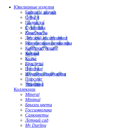
Ювелирные изделия
Броши и значки
Серьги
Подвески
Сувениры
Комплекты
Детский ассортимент
Религиозная символика
Комплектующие
Кольца
Колье
Браслеты
Цепочки
Изделия для мужчин
Пирсинг
Упаковка
Коллекции
Mineral
Minimal
Брызги цвета
Госсимволика
Самоцветы
Летний сад
My Darling