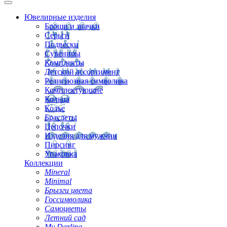
Ювелирные изделия
Броши и значки
Серьги
Подвески
Сувениры
Комплекты
Детский ассортимент
Религиозная символика
Комплектующие
Кольца
Колье
Браслеты
Цепочки
Изделия для мужчин
Пирсинг
Упаковка
Коллекции
Mineral
Minimal
Брызги цвета
Госсимволика
Самоцветы
Летний сад
My Darling