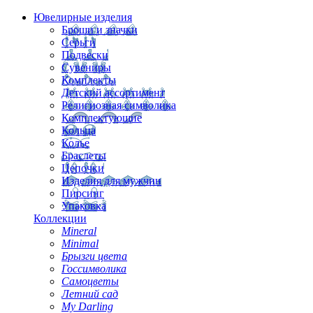
Ювелирные изделия
Броши и значки
Серьги
Подвески
Сувениры
Комплекты
Детский ассортимент
Религиозная символика
Комплектующие
Кольца
Колье
Браслеты
Цепочки
Изделия для мужчин
Пирсинг
Упаковка
Коллекции
Mineral
Minimal
Брызги цвета
Госсимволика
Самоцветы
Летний сад
My Darling