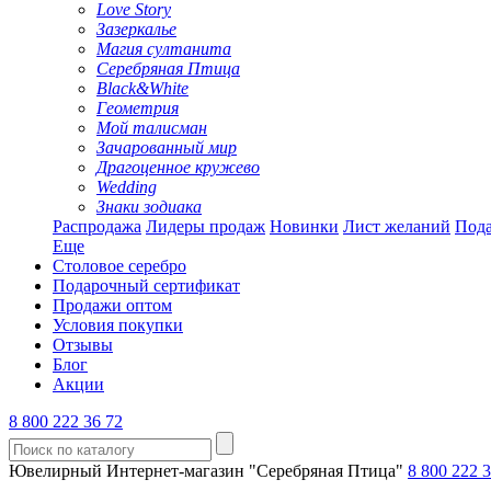
Love Story
Зазеркалье
Магия султанита
Серебряная Птица
Black&White
Геометрия
Мой талисман
Зачарованный мир
Драгоценное кружево
Wedding
Знаки зодиака
Распродажа
Лидеры продаж
Новинки
Лист желаний
Пода
Еще
Столовое серебро
Подарочный сертификат
Продажи оптом
Условия покупки
Отзывы
Блог
Акции
8 800 222 36 72
Ювелирный Интернет-магазин "Серебряная Птица"
8 800 222 