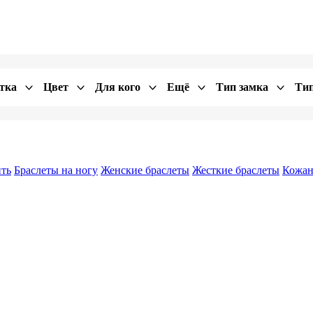
тка
Цвет
Для кого
Ещё
Тип замка
Тип
ить
Браслеты на ногу
Женские браслеты
Жесткие браслеты
Кожан