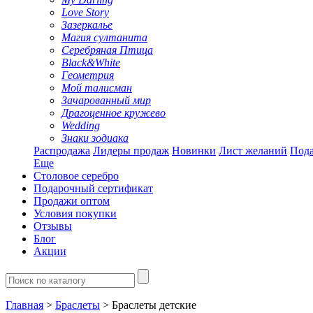
Love Story
Зазеркалье
Магия султанита
Серебряная Птица
Black&White
Геометрия
Мой талисман
Зачарованный мир
Драгоценное кружево
Wedding
Знаки зодиака
Распродажа
Лидеры продаж
Новинки
Лист желаний
Пода
Еще
Столовое серебро
Подарочный сертификат
Продажи оптом
Условия покупки
Отзывы
Блог
Акции
Главная
>
Браслеты
> Браслеты детские