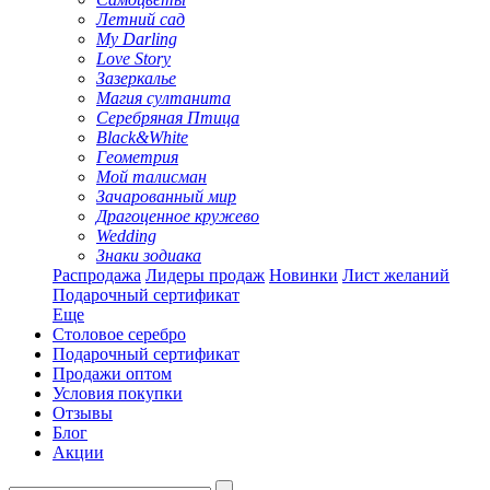
Летний сад
My Darling
Love Story
Зазеркалье
Магия султанита
Серебряная Птица
Black&White
Геометрия
Мой талисман
Зачарованный мир
Драгоценное кружево
Wedding
Знаки зодиака
Распродажа
Лидеры продаж
Новинки
Лист желаний
Подарочный сертификат
Еще
Столовое серебро
Подарочный сертификат
Продажи оптом
Условия покупки
Отзывы
Блог
Акции