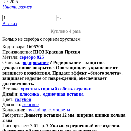
20.5
Узнать размер
+
-
В заказ
Куплено 4 раза
Кольцо из серебра с горным хрусталем
Код товара:
1605706
Производство:
ПЮЗ Красная Пресня
Металл:
серебро 925
Отделка:
родирование
?
Родирование – защитно-
декоративное покрытие. Оно защищает украшение от
внешнего воздействия. Придает эффект «белого золота»,
защищает изделие от повреждений, обеспечивает
долговечность.
Вставка:
хрусталь горный собств. огранки
Дизайн:
классика
,
одиночная вставка
Цвет:
голубой
Для кого:
женское
Коллекция:
my darling
,
самоцветы
Габариты:
Диаметр вставки 12 мм, ширина шинки кольца
2 мм
Паспорт. вес:
3.61 гр.
?
Указан усредненный вес изделия.
Фактический вес изделия может отличаться.