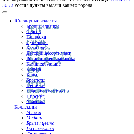
36 72
Россия
пункты выдачи вашего города
Ювелирные изделия
Броши и значки
Серьги
Подвески
Сувениры
Комплекты
Детский ассортимент
Религиозная символика
Комплектующие
Кольца
Колье
Браслеты
Цепочки
Изделия для мужчин
Пирсинг
Упаковка
Коллекции
Mineral
Minimal
Брызги цвета
Госсимволика
Самоцветы