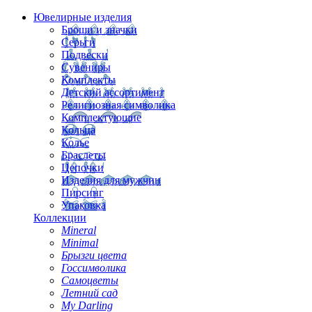
Ювелирные изделия
Броши и значки
Серьги
Подвески
Сувениры
Комплекты
Детский ассортимент
Религиозная символика
Комплектующие
Кольца
Колье
Браслеты
Цепочки
Изделия для мужчин
Пирсинг
Упаковка
Коллекции
Mineral
Minimal
Брызги цвета
Госсимволика
Самоцветы
Летний сад
My Darling