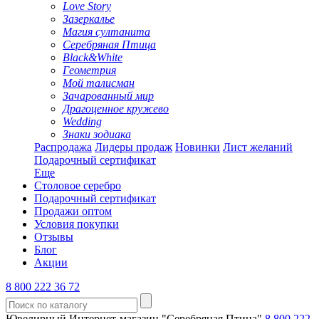
Love Story
Зазеркалье
Магия султанита
Серебряная Птица
Black&White
Геометрия
Мой талисман
Зачарованный мир
Драгоценное кружево
Wedding
Знаки зодиака
Распродажа
Лидеры продаж
Новинки
Лист желаний
Подарочный сертификат
Еще
Столовое серебро
Подарочный сертификат
Продажи оптом
Условия покупки
Отзывы
Блог
Акции
8 800 222 36 72
Ювелирный Интернет-магазин "Серебряная Птица"
8 800 222