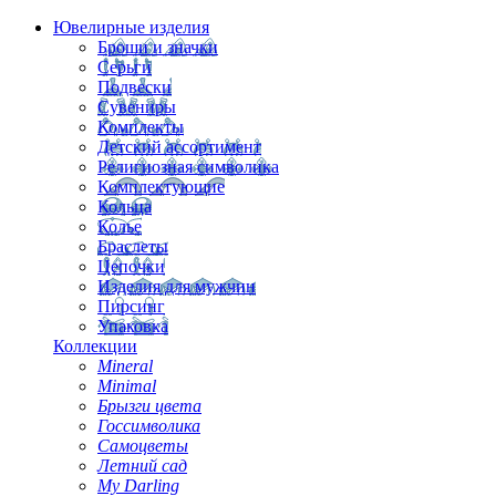
Ювелирные изделия
Броши и значки
Серьги
Подвески
Сувениры
Комплекты
Детский ассортимент
Религиозная символика
Комплектующие
Кольца
Колье
Браслеты
Цепочки
Изделия для мужчин
Пирсинг
Упаковка
Коллекции
Mineral
Minimal
Брызги цвета
Госсимволика
Самоцветы
Летний сад
My Darling