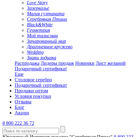
Love Story
Зазеркалье
Магия султанита
Серебряная Птица
Black&White
Геометрия
Мой талисман
Зачарованный мир
Драгоценное кружево
Wedding
Знаки зодиака
Распродажа
Лидеры продаж
Новинки
Лист желаний
Подарочный сертификат
Еще
Столовое серебро
Подарочный сертификат
Продажи оптом
Условия покупки
Отзывы
Блог
Акции
8 800 222 36 72
Ювелирный Интернет-магазин "Серебряная Птица"
8 800 222