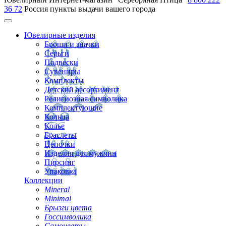
36 72
Россия
пункты выдачи вашего города
Ювелирные изделия
Броши и значки
Серьги
Подвески
Сувениры
Комплекты
Детский ассортимент
Религиозная символика
Комплектующие
Кольца
Колье
Браслеты
Цепочки
Изделия для мужчин
Пирсинг
Упаковка
Коллекции
Mineral
Minimal
Брызги цвета
Госсимволика
Самоцветы