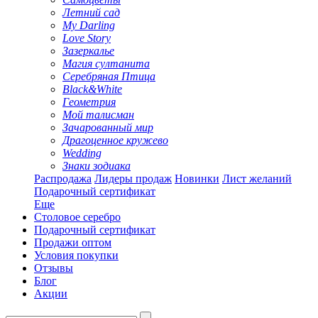
Летний сад
My Darling
Love Story
Зазеркалье
Магия султанита
Серебряная Птица
Black&White
Геометрия
Мой талисман
Зачарованный мир
Драгоценное кружево
Wedding
Знаки зодиака
Распродажа
Лидеры продаж
Новинки
Лист желаний
Подарочный сертификат
Еще
Столовое серебро
Подарочный сертификат
Продажи оптом
Условия покупки
Отзывы
Блог
Акции