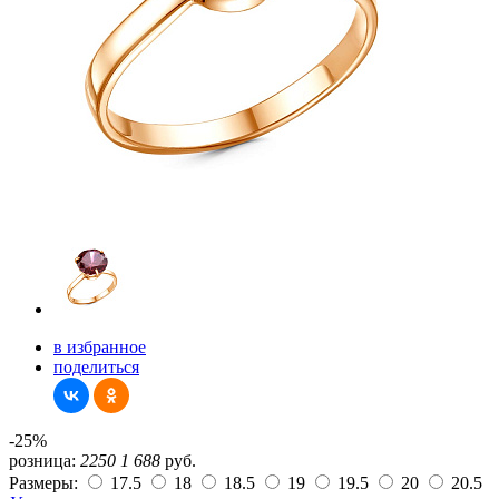
в избранное
поделиться
-25%
розница:
2250
1 688
руб.
Размеры:
17.5
18
18.5
19
19.5
20
20.5