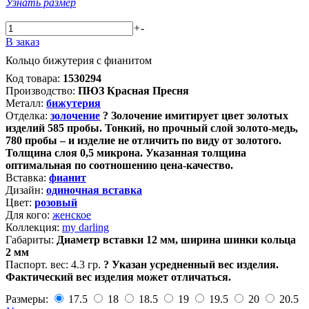
Узнать размер
+
-
В заказ
Кольцо бижутерия с фианитом
Код товара:
1530294
Производство:
ПЮЗ Красная Пресня
Металл:
бижутерия
Отделка:
золочение
?
Золочение имитирует цвет золотых
изделий 585 пробы. Тонкий, но прочный слой золото-медь,
780 пробы – и изделие не отличить по виду от золотого.
Толщина слоя 0,5 микрона. Указанная толщина
оптимальная по соотношению цена-качество.
Вставка:
фианит
Дизайн:
одиночная вставка
Цвет:
розовый
Для кого:
женское
Коллекция:
my darling
Габариты:
Диаметр вставки 12 мм, ширина шинки кольца
2 мм
Паспорт. вес:
4.3 гр.
?
Указан усредненный вес изделия.
Фактический вес изделия может отличаться.
Размеры:
17.5
18
18.5
19
19.5
20
20.5