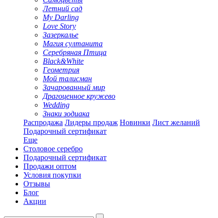
Летний сад
My Darling
Love Story
Зазеркалье
Магия султанита
Серебряная Птица
Black&White
Геометрия
Мой талисман
Зачарованный мир
Драгоценное кружево
Wedding
Знаки зодиака
Распродажа
Лидеры продаж
Новинки
Лист желаний
Подарочный сертификат
Еще
Столовое серебро
Подарочный сертификат
Продажи оптом
Условия покупки
Отзывы
Блог
Акции