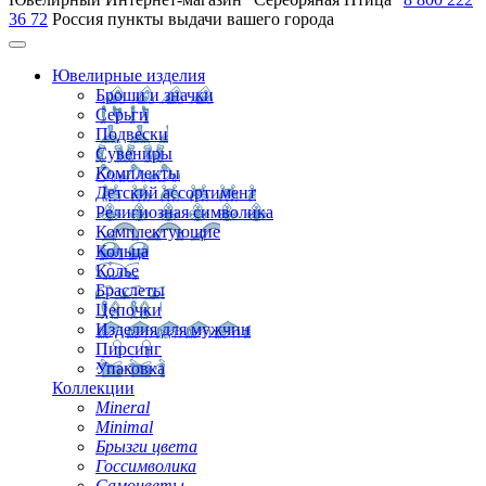
36 72
Россия
пункты выдачи вашего города
Ювелирные изделия
Броши и значки
Серьги
Подвески
Сувениры
Комплекты
Детский ассортимент
Религиозная символика
Комплектующие
Кольца
Колье
Браслеты
Цепочки
Изделия для мужчин
Пирсинг
Упаковка
Коллекции
Mineral
Minimal
Брызги цвета
Госсимволика
Самоцветы