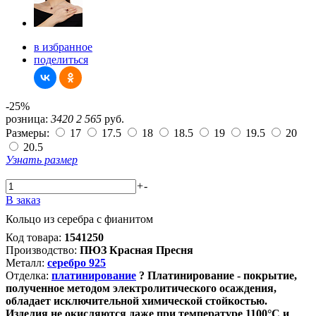
в избранное
поделиться
-25%
розница:
3420
2 565
руб.
Размеры:
17
17.5
18
18.5
19
19.5
20
20.5
Узнать размер
+
-
В заказ
Кольцо из серебра с фианитом
Код товара:
1541250
Производство:
ПЮЗ Красная Пресня
Металл:
серебро 925
Отделка:
платинирование
?
Платинирование - покрытие,
полученное методом электролитического осаждения,
обладает исключительной химической стойкостью.
Изделия не окисляются даже при температуре 1100°С и