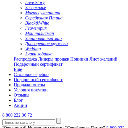
Love Story
Зазеркалье
Магия султанита
Серебряная Птица
Black&White
Геометрия
Мой талисман
Зачарованный мир
Драгоценное кружево
Wedding
Знаки зодиака
Распродажа
Лидеры продаж
Новинки
Лист желаний
Подарочный сертификат
Еще
Столовое серебро
Подарочный сертификат
Продажи оптом
Условия покупки
Отзывы
Блог
Акции
8 800 222 36 72
Ювелирный Интернет-магазин "Серебряная Птица"
8 800 222