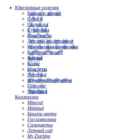
Ювелирные изделия
Броши и значки
Серьги
Подвески
Сувениры
Комплекты
Детский ассортимент
Религиозная символика
Комплектующие
Кольца
Колье
Браслеты
Цепочки
Изделия для мужчин
Пирсинг
Упаковка
Коллекции
Mineral
Minimal
Брызги цвета
Госсимволика
Самоцветы
Летний сад
My Darling