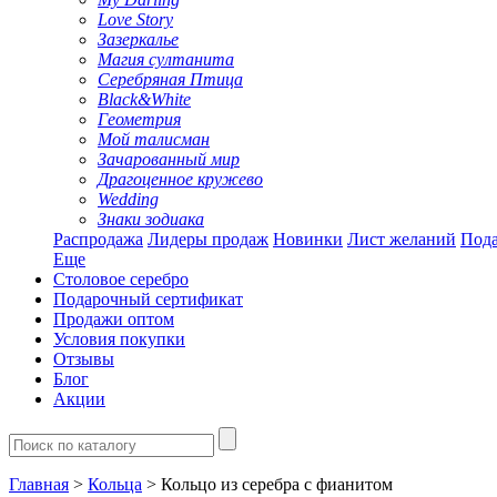
Love Story
Зазеркалье
Магия султанита
Серебряная Птица
Black&White
Геометрия
Мой талисман
Зачарованный мир
Драгоценное кружево
Wedding
Знаки зодиака
Распродажа
Лидеры продаж
Новинки
Лист желаний
Пода
Еще
Столовое серебро
Подарочный сертификат
Продажи оптом
Условия покупки
Отзывы
Блог
Акции
Главная
>
Кольца
> Кольцо из серебра с фианитом