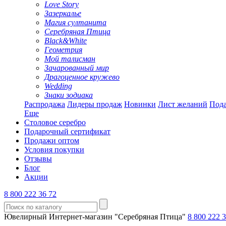
Love Story
Зазеркалье
Магия султанита
Серебряная Птица
Black&White
Геометрия
Мой талисман
Зачарованный мир
Драгоценное кружево
Wedding
Знаки зодиака
Распродажа
Лидеры продаж
Новинки
Лист желаний
Пода
Еще
Столовое серебро
Подарочный сертификат
Продажи оптом
Условия покупки
Отзывы
Блог
Акции
8 800 222 36 72
Ювелирный Интернет-магазин "Серебряная Птица"
8 800 222 