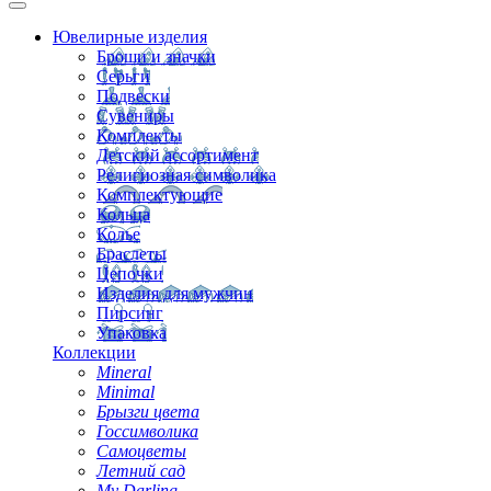
Ювелирные изделия
Броши и значки
Серьги
Подвески
Сувениры
Комплекты
Детский ассортимент
Религиозная символика
Комплектующие
Кольца
Колье
Браслеты
Цепочки
Изделия для мужчин
Пирсинг
Упаковка
Коллекции
Mineral
Minimal
Брызги цвета
Госсимволика
Самоцветы
Летний сад
My Darling