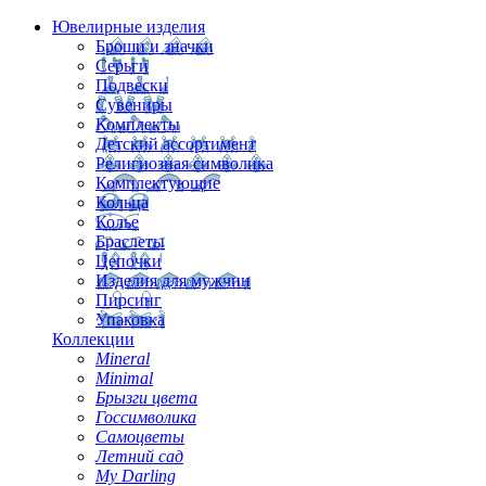
Ювелирные изделия
Броши и значки
Серьги
Подвески
Сувениры
Комплекты
Детский ассортимент
Религиозная символика
Комплектующие
Кольца
Колье
Браслеты
Цепочки
Изделия для мужчин
Пирсинг
Упаковка
Коллекции
Mineral
Minimal
Брызги цвета
Госсимволика
Самоцветы
Летний сад
My Darling