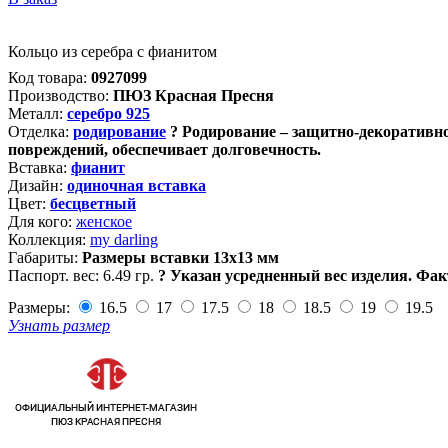
Кольцо из серебра с фианитом
Код товара:
0927099
Производство:
ПЮЗ Красная Пресня
Металл:
серебро 925
Отделка:
родирование
?
Родирование – защитно-декоративно
повреждений, обеспечивает долговечность.
Вставка:
фианит
Дизайн:
одиночная вставка
Цвет:
бесцветный
Для кого:
женское
Коллекция:
my darling
Габариты:
Размеры вставки 13х13 мм
Паспорт. вес:
6.49 гр.
?
Указан усредненный вес изделия. Фак
Размеры:
16.5
17
17.5
18
18.5
19
19.5
Узнать размер