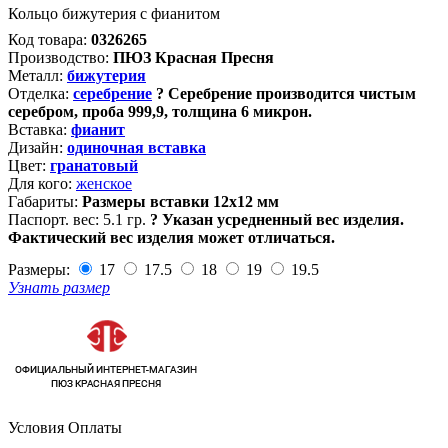
Кольцо бижутерия с фианитом
Код товара:
0326265
Производство:
ПЮЗ Красная Пресня
Металл:
бижутерия
Отделка:
серебрение
?
Серебрение производится чистым
серебром, проба 999,9, толщина 6 микрон.
Вставка:
фианит
Дизайн:
одиночная вставка
Цвет:
гранатовый
Для кого:
женское
Габариты:
Размеры вставки 12х12 мм
Паспорт. вес:
5.1 гр.
?
Указан усредненный вес изделия.
Фактический вес изделия может отличаться.
Размеры:
17
17.5
18
19
19.5
Узнать размер
Условия Оплаты