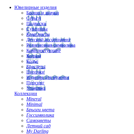
Ювелирные изделия
Броши и значки
Серьги
Подвески
Сувениры
Комплекты
Детский ассортимент
Религиозная символика
Комплектующие
Кольца
Колье
Браслеты
Цепочки
Изделия для мужчин
Пирсинг
Упаковка
Коллекции
Mineral
Minimal
Брызги цвета
Госсимволика
Самоцветы
Летний сад
My Darling