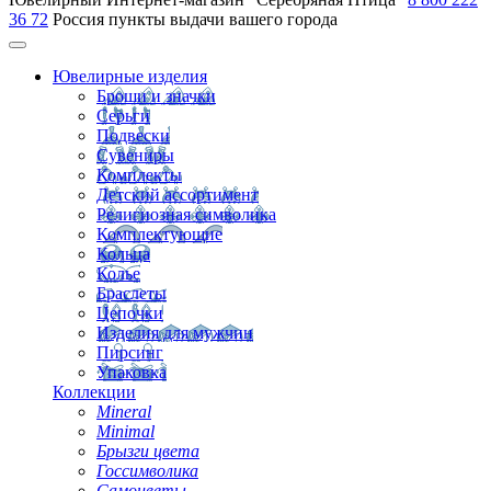
36 72
Россия
пункты выдачи вашего города
Ювелирные изделия
Броши и значки
Серьги
Подвески
Сувениры
Комплекты
Детский ассортимент
Религиозная символика
Комплектующие
Кольца
Колье
Браслеты
Цепочки
Изделия для мужчин
Пирсинг
Упаковка
Коллекции
Mineral
Minimal
Брызги цвета
Госсимволика
Самоцветы