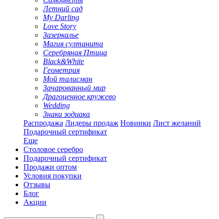
Летний сад
My Darling
Love Story
Зазеркалье
Магия султанита
Серебряная Птица
Black&White
Геометрия
Мой талисман
Зачарованный мир
Драгоценное кружево
Wedding
Знаки зодиака
Распродажа
Лидеры продаж
Новинки
Лист желаний
Подарочный сертификат
Еще
Столовое серебро
Подарочный сертификат
Продажи оптом
Условия покупки
Отзывы
Блог
Акции