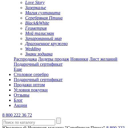
Love Story
Зазеркалье
Магия султанита
Серебряная Птица
Black&White
Геометрия
Мой талисман
Зачарованный мир
Драгоценное кружево
Wedding
Знаки зодиака
Распродажа
Лидеры продаж
Новинки
Лист желаний
Подарочный сертификат
Еще
Столовое серебро
Подарочный сертификат
Продажи оптом
Условия покупки
Отзывы
Блог
Акции
8 800 222 36 72
Ювелирный Интернет-магазин "Серебряная Птица"
8 800 222