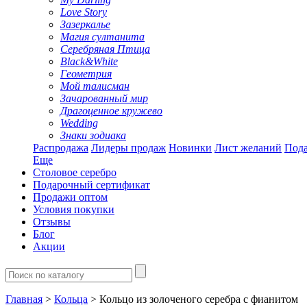
Love Story
Зазеркалье
Магия султанита
Серебряная Птица
Black&White
Геометрия
Мой талисман
Зачарованный мир
Драгоценное кружево
Wedding
Знаки зодиака
Распродажа
Лидеры продаж
Новинки
Лист желаний
Пода
Еще
Столовое серебро
Подарочный сертификат
Продажи оптом
Условия покупки
Отзывы
Блог
Акции
Главная
>
Кольца
> Кольцо из золоченого серебра с фианитом