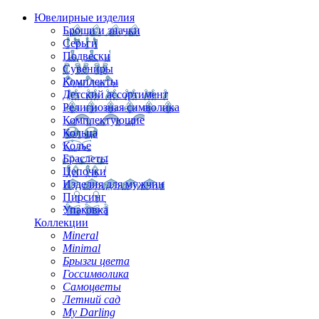
Ювелирные изделия
Броши и значки
Серьги
Подвески
Сувениры
Комплекты
Детский ассортимент
Религиозная символика
Комплектующие
Кольца
Колье
Браслеты
Цепочки
Изделия для мужчин
Пирсинг
Упаковка
Коллекции
Mineral
Minimal
Брызги цвета
Госсимволика
Самоцветы
Летний сад
My Darling