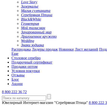
Love Story
Зазеркалье
Магия султанита
Серебряная Птица
Black&White
Геометрия
Мой талисман
Зачарованный мир
Драгоценное кружево
Wedding
Знаки зодиака
Распродажа
Лидеры продаж
Новинки
Лист желаний
Пода
Еще
Столовое серебро
Подарочный сертификат
Продажи оптом
Условия покупки
Отзывы
Блог
Акции
8 800 222 36 72
Ювелирный Интернет-магазин "Серебряная Птица"
8 800 222 