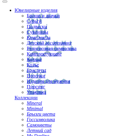
Ювелирные изделия
Броши и значки
Серьги
Подвески
Сувениры
Комплекты
Детский ассортимент
Религиозная символика
Комплектующие
Кольца
Колье
Браслеты
Цепочки
Изделия для мужчин
Пирсинг
Упаковка
Коллекции
Mineral
Minimal
Брызги цвета
Госсимволика
Самоцветы
Летний сад
My Darling