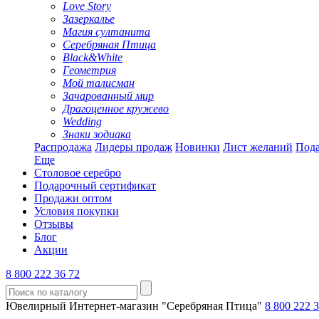
Love Story
Зазеркалье
Магия султанита
Серебряная Птица
Black&White
Геометрия
Мой талисман
Зачарованный мир
Драгоценное кружево
Wedding
Знаки зодиака
Распродажа
Лидеры продаж
Новинки
Лист желаний
Пода
Еще
Столовое серебро
Подарочный сертификат
Продажи оптом
Условия покупки
Отзывы
Блог
Акции
8 800 222 36 72
Ювелирный Интернет-магазин "Серебряная Птица"
8 800 222 