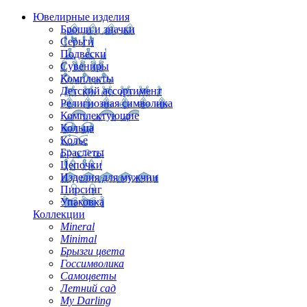
Ювелирные изделия
Броши и значки
Серьги
Подвески
Сувениры
Комплекты
Детский ассортимент
Религиозная символика
Комплектующие
Кольца
Колье
Браслеты
Цепочки
Изделия для мужчин
Пирсинг
Упаковка
Коллекции
Mineral
Minimal
Брызги цвета
Госсимволика
Самоцветы
Летний сад
My Darling