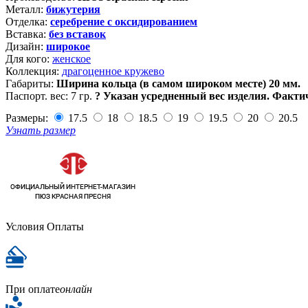
Металл:
бижутерия
Отделка:
серебрение с оксидированием
Вставка:
без вставок
Дизайн:
широкое
Для кого:
женское
Коллекция:
драгоценное кружево
Габариты:
Ширина кольца (в самом широком месте) 20 мм.
Паспорт. вес:
7 гр.
?
Указан усредненный вес изделия. Факти
Размеры:
17.5
18
18.5
19
19.5
20
20.5
Узнать размер
Условия Оплаты
При оплате
онлайн