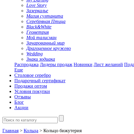
Love Story
Зазеркалье
Магия султанита
Серебряная Птица
Black&White
Геометрия
Мой талисман
Зачарованный мир
Драгоценное кружево
Wedding
Знаки зодиака
Распродажа
Лидеры продаж
Новинки
Лист желаний
Пода
Еще
Столовое серебро
Подарочный сертификат
Продажи оптом
Условия покупки
Отзывы
Блог
Акции
Главная
>
Кольца
> Кольцо бижутерия