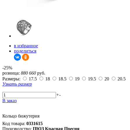
в избранное
поделиться
-25%
розница:
880
660
руб.
Размеры:
17.5
18
18.5
19
19.5
20
20.5
Узнать размер
+
-
В заказ
Кольцо бижутерия
Код товара:
0331615
Производство:
ПЮЗ Красная Пресня