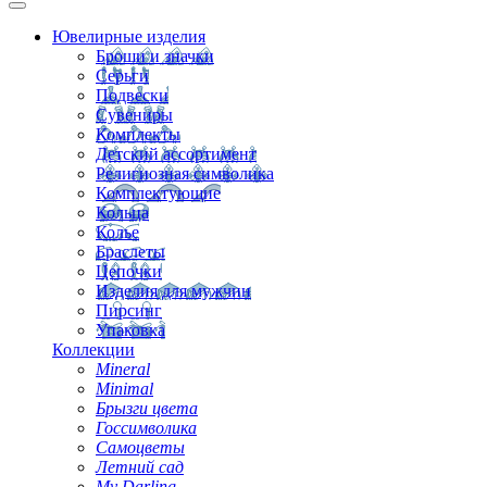
Ювелирные изделия
Броши и значки
Серьги
Подвески
Сувениры
Комплекты
Детский ассортимент
Религиозная символика
Комплектующие
Кольца
Колье
Браслеты
Цепочки
Изделия для мужчин
Пирсинг
Упаковка
Коллекции
Mineral
Minimal
Брызги цвета
Госсимволика
Самоцветы
Летний сад
My Darling