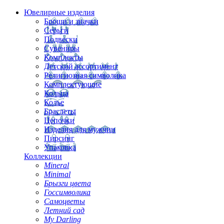
Ювелирные изделия
Броши и значки
Серьги
Подвески
Сувениры
Комплекты
Детский ассортимент
Религиозная символика
Комплектующие
Кольца
Колье
Браслеты
Цепочки
Изделия для мужчин
Пирсинг
Упаковка
Коллекции
Mineral
Minimal
Брызги цвета
Госсимволика
Самоцветы
Летний сад
My Darling