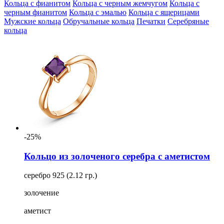
Кольца с фианитом
Кольца с черным жемчугом
Кольца с
Обработка
черным фианитом
Кольца с эмалью
Кольца с ящерицами
Мужские кольца
Обручальные кольца
Печатки
Серебряные
Цвет
кольца
Для кого
Ещё
Размер
-25%
Кольцо из золоченого серебра с аметистом
серебро 925 (2.12 гр.)
золочение
аметист