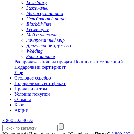
Love Story
Зазеркалье
Магия султанита
Серебряная Птица
Black&White
Геометрия
Мой талисман
Зачарованный мир
Драгоценное кружево
Wedding
Знаки зодиака
Распродажа
Лидеры продаж
Новинки
Лист желаний
Подарочный сертификат
Еще
Столовое серебро
Подарочный сертификат
Продажи оптом
Условия покупки
Отзывы
Блог
Акции
8 800 222 36 72
Ювелирный Интернет-магазин "Серебряная Птица"
8 800 222