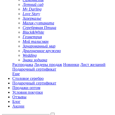
Летний сад
My Darling
Love Story
Зазеркалье
Магия султанита
Серебряная Птица
Black&White
Геометрия
Мой талисман
Зачарованный мир
Драгоценное кружево
Wedding
Знаки зодиака
Распродажа
Лидеры продаж
Новинки
Лист желаний
Подарочный сертификат
Еще
Столовое серебро
Подарочный сертификат
Продажи оптом
Условия покупки
Отзывы
Блог
Акции