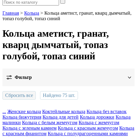
Главная
>
Кольца
> Кольца аметист, гранат, кварц дымчатый,
топаз голубой, топаз синий
Кольца аметист, гранат,
кварц дымчатый, топаз
голубой, топаз синий
Фильтр
Цена
Сбросить все
Найдено
75
шт.
Металл
...
Женские кольца
Коктейльные кольца
Кольца без вставок
Кольца бижутерия
Кольца для детей
Кольца дорожки
Кольца
Дизайн
Показать
малинки
Кольца с белым жемчугом
Кольца с жемчугом
Кольца с зеленым камнем
Кольца с красным жемчугом
Кольца
Вставка
с красным фианитом
Кольца с полудрагоценными камнями