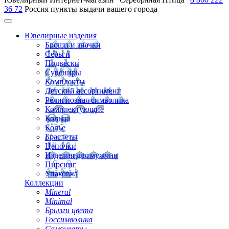
36 72
Россия
пункты выдачи вашего города
Ювелирные изделия
Броши и значки
Серьги
Подвески
Сувениры
Комплекты
Детский ассортимент
Религиозная символика
Комплектующие
Кольца
Колье
Браслеты
Цепочки
Изделия для мужчин
Пирсинг
Упаковка
Коллекции
Mineral
Minimal
Брызги цвета
Госсимволика
Самоцветы