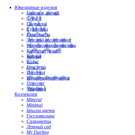
Ювелирные изделия
Броши и значки
Серьги
Подвески
Сувениры
Комплекты
Детский ассортимент
Религиозная символика
Комплектующие
Кольца
Колье
Браслеты
Цепочки
Изделия для мужчин
Пирсинг
Упаковка
Коллекции
Mineral
Minimal
Брызги цвета
Госсимволика
Самоцветы
Летний сад
My Darling