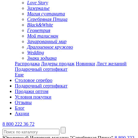
Love Story
Зазеркалье
Магия султанита
Серебряная Птица
Black&White
Геометрия
Мой талисман
Зачарованный мир
Драгоценное кружево
Wedding
Знаки зодиака
Распродажа
Лидеры продаж
Новинки
Лист желаний
Подарочный сертификат
Еще
Столовое серебро
Подарочный сертификат
Продажи оптом
Условия покупки
Отзывы
Блог
Акции
8 800 222 36 72
Ювелирный Интернет-магазин "Серебряная Птица"
8 800 222