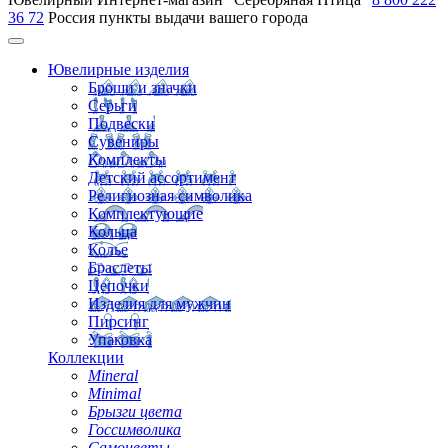
36 72
Россия
пункты выдачи вашего города
Ювелирные изделия
Броши и значки
Серьги
Подвески
Сувениры
Комплекты
Детский ассортимент
Религиозная символика
Комплектующие
Кольца
Колье
Браслеты
Цепочки
Изделия для мужчин
Пирсинг
Упаковка
Коллекции
Mineral
Minimal
Брызги цвета
Госсимволика
Самоцветы