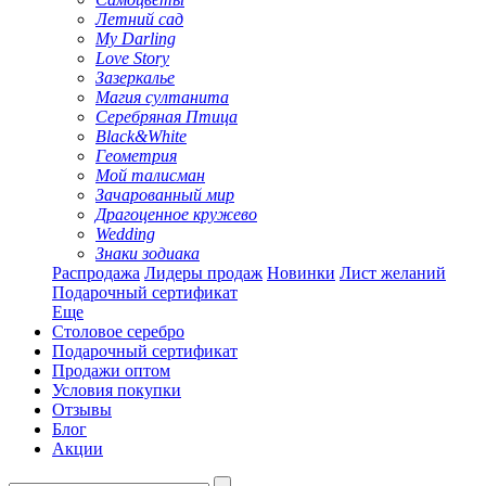
Летний сад
My Darling
Love Story
Зазеркалье
Магия султанита
Серебряная Птица
Black&White
Геометрия
Мой талисман
Зачарованный мир
Драгоценное кружево
Wedding
Знаки зодиака
Распродажа
Лидеры продаж
Новинки
Лист желаний
Подарочный сертификат
Еще
Столовое серебро
Подарочный сертификат
Продажи оптом
Условия покупки
Отзывы
Блог
Акции