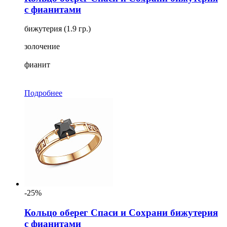
с фианитами
бижутерия (1.9 гр.)
золочение
фианит
Подробнее
-25%
Кольцо оберег Спаси и Сохрани бижутерия
с фианитами