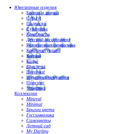
Ювелирные изделия
Броши и значки
Серьги
Подвески
Сувениры
Комплекты
Детский ассортимент
Религиозная символика
Комплектующие
Кольца
Колье
Браслеты
Цепочки
Изделия для мужчин
Пирсинг
Упаковка
Коллекции
Mineral
Minimal
Брызги цвета
Госсимволика
Самоцветы
Летний сад
My Darling