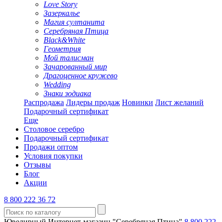
Love Story
Зазеркалье
Магия султанита
Серебряная Птица
Black&White
Геометрия
Мой талисман
Зачарованный мир
Драгоценное кружево
Wedding
Знаки зодиака
Распродажа
Лидеры продаж
Новинки
Лист желаний
Подарочный сертификат
Еще
Столовое серебро
Подарочный сертификат
Продажи оптом
Условия покупки
Отзывы
Блог
Акции
8 800 222 36 72
Ювелирный Интернет-магазин "Серебряная Птица"
8 800 222