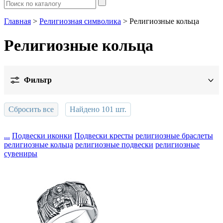
Главная
>
Религиозная символика
> Религиозные кольца
Религиозные кольца
Фильтр
Цена
Сбросить все
Найдено
101
шт.
Металл
...
Подвески иконки
Подвески кресты
религиозные браслеты
религиозные кольца
религиозные подвески
религиозные
Дизайн
Показать
сувениры
Вставка
Обработка
Цвет