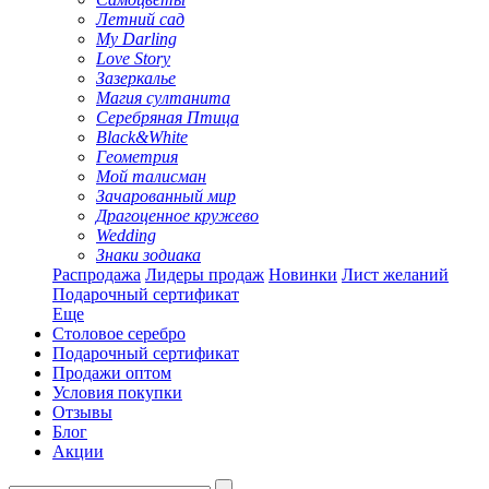
Летний сад
My Darling
Love Story
Зазеркалье
Магия султанита
Серебряная Птица
Black&White
Геометрия
Мой талисман
Зачарованный мир
Драгоценное кружево
Wedding
Знаки зодиака
Распродажа
Лидеры продаж
Новинки
Лист желаний
Подарочный сертификат
Еще
Столовое серебро
Подарочный сертификат
Продажи оптом
Условия покупки
Отзывы
Блог
Акции