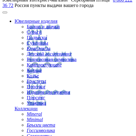
36 72
Россия
пункты выдачи вашего города
Ювелирные изделия
Броши и значки
Серьги
Подвески
Сувениры
Комплекты
Детский ассортимент
Религиозная символика
Комплектующие
Кольца
Колье
Браслеты
Цепочки
Изделия для мужчин
Пирсинг
Упаковка
Коллекции
Mineral
Minimal
Брызги цвета
Госсимволика
Самоцветы