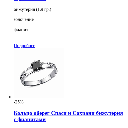
бижутерия (1.9 гр.)
золочение
фианит
Подробнее
-25%
Кольцо оберег Спаси и Сохрани бижутерия
с фианитами