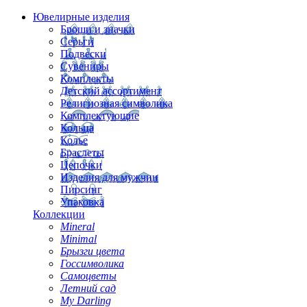
Ювелирные изделия
Броши и значки
Серьги
Подвески
Сувениры
Комплекты
Детский ассортимент
Религиозная символика
Комплектующие
Кольца
Колье
Браслеты
Цепочки
Изделия для мужчин
Пирсинг
Упаковка
Коллекции
Mineral
Minimal
Брызги цвета
Госсимволика
Самоцветы
Летний сад
My Darling