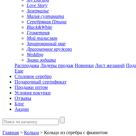
Love Story
Зазеркалье
Магия султанита
Серебряная Птица
Black&White
Геометрия
Мой талисман
Зачарованный мир
Драгоценное кружево
Wedding
Знаки зодиака
Распродажа
Лидеры продаж
Новинки
Лист желаний
Пода
Еще
Столовое серебро
Подарочный сертификат
Продажи оптом
Условия покупки
Отзывы
Блог
Акции
Главная
>
Кольца
> Кольцо из серебра с фианитом