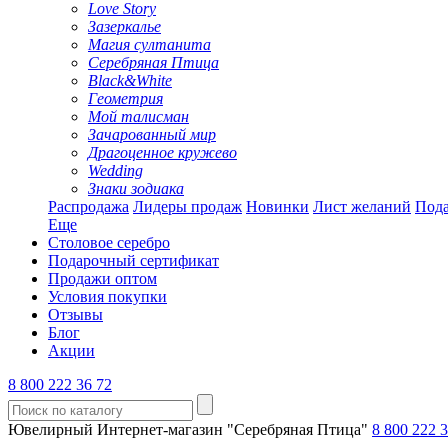
Love Story
Зазеркалье
Магия султанита
Серебряная Птица
Black&White
Геометрия
Мой талисман
Зачарованный мир
Драгоценное кружево
Wedding
Знаки зодиака
Распродажа
Лидеры продаж
Новинки
Лист желаний
Пода
Еще
Столовое серебро
Подарочный сертификат
Продажи оптом
Условия покупки
Отзывы
Блог
Акции
8 800 222 36 72
Ювелирный Интернет-магазин "Серебряная Птица"
8 800 222 