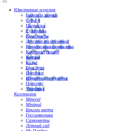
Ювелирные изделия
Броши и значки
Серьги
Подвески
Сувениры
Комплекты
Детский ассортимент
Религиозная символика
Комплектующие
Кольца
Колье
Браслеты
Цепочки
Изделия для мужчин
Пирсинг
Упаковка
Коллекции
Mineral
Minimal
Брызги цвета
Госсимволика
Самоцветы
Летний сад
My Darling