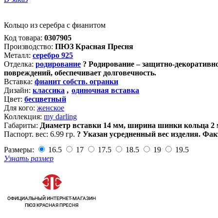
Кольцо из серебра с фианитом
Код товара:
0307905
Производство:
ПЮЗ Красная Пресня
Металл:
серебро 925
Отделка:
родирование
?
Родирование – защитно-декоративно
повреждений, обеспечивает долговечность.
Вставка:
фианит собств. огранки
Дизайн:
классика
,
одиночная вставка
Цвет:
бесцветный
Для кого:
женское
Коллекция:
my darling
Габариты:
Диаметр вставки 14 мм, ширина шинки кольца 2
Паспорт. вес:
6.99 гр.
?
Указан усредненный вес изделия. Фак
Размеры:
16.5
17
17.5
18.5
19
19.5
Узнать размер