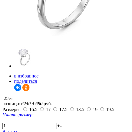
в избранное
поделиться
-25%
розница:
6240
4 680
руб.
Размеры:
16.5
17
17.5
18.5
19
19.5
Узнать размер
+
-
В заказ