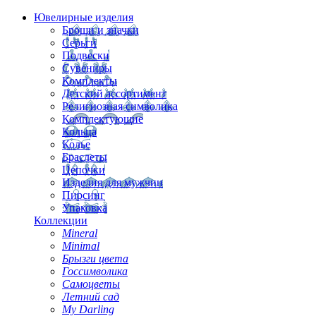
Ювелирные изделия
Броши и значки
Серьги
Подвески
Сувениры
Комплекты
Детский ассортимент
Религиозная символика
Комплектующие
Кольца
Колье
Браслеты
Цепочки
Изделия для мужчин
Пирсинг
Упаковка
Коллекции
Mineral
Minimal
Брызги цвета
Госсимволика
Самоцветы
Летний сад
My Darling