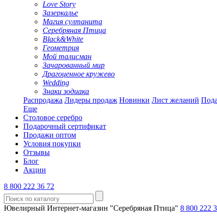
Love Story
Зазеркалье
Магия султанита
Серебряная Птица
Black&White
Геометрия
Мой талисман
Зачарованный мир
Драгоценное кружево
Wedding
Знаки зодиака
Распродажа
Лидеры продаж
Новинки
Лист желаний
Пода
Еще
Столовое серебро
Подарочный сертификат
Продажи оптом
Условия покупки
Отзывы
Блог
Акции
8 800 222 36 72
Ювелирный Интернет-магазин "Серебряная Птица"
8 800 222 