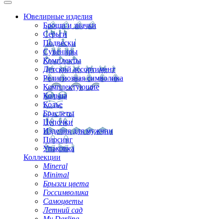
Ювелирные изделия
Броши и значки
Серьги
Подвески
Сувениры
Комплекты
Детский ассортимент
Религиозная символика
Комплектующие
Кольца
Колье
Браслеты
Цепочки
Изделия для мужчин
Пирсинг
Упаковка
Коллекции
Mineral
Minimal
Брызги цвета
Госсимволика
Самоцветы
Летний сад
My Darling