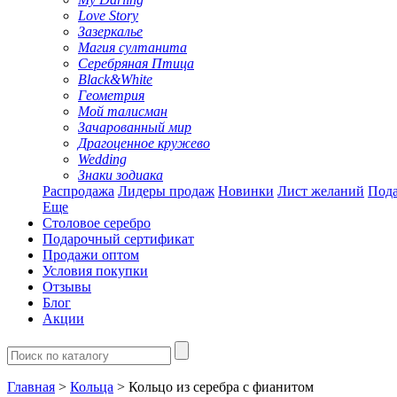
Love Story
Зазеркалье
Магия султанита
Серебряная Птица
Black&White
Геометрия
Мой талисман
Зачарованный мир
Драгоценное кружево
Wedding
Знаки зодиака
Распродажа
Лидеры продаж
Новинки
Лист желаний
Пода
Еще
Столовое серебро
Подарочный сертификат
Продажи оптом
Условия покупки
Отзывы
Блог
Акции
Главная
>
Кольца
> Кольцо из серебра с фианитом