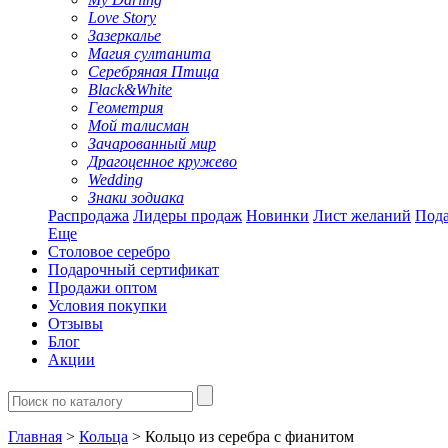
Love Story
Зазеркалье
Магия султанита
Серебряная Птица
Black&White
Геометрия
Мой талисман
Зачарованный мир
Драгоценное кружево
Wedding
Знаки зодиака
Распродажа
Лидеры продаж
Новинки
Лист желаний
Пода
Еще
Столовое серебро
Подарочный сертификат
Продажи оптом
Условия покупки
Отзывы
Блог
Акции
Главная
>
Кольца
> Кольцо из серебра с фианитом