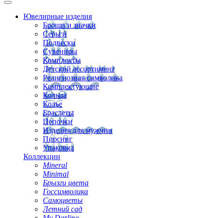
Ювелирные изделия
Броши и значки
Серьги
Подвески
Сувениры
Комплекты
Детский ассортимент
Религиозная символика
Комплектующие
Кольца
Колье
Браслеты
Цепочки
Изделия для мужчин
Пирсинг
Упаковка
Коллекции
Mineral
Minimal
Брызги цвета
Госсимволика
Самоцветы
Летний сад
My Darling