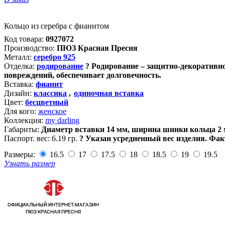
Кольцо из серебра с фианитом
Код товара:
0927072
Производство:
ПЮЗ Красная Пресня
Металл:
серебро 925
Отделка:
родирование
?
Родирование – защитно-декоративно
повреждений, обеспечивает долговечность.
Вставка:
фианит
Дизайн:
классика
,
одиночная вставка
Цвет:
бесцветный
Для кого:
женское
Коллекция:
my darling
Габариты:
Диаметр вставки 14 мм, ширина шинки кольца 2
Паспорт. вес:
6.19 гр.
?
Указан усредненный вес изделия. Фак
Размеры:
16.5
17
17.5
18
18.5
19
19.5
Узнать размер