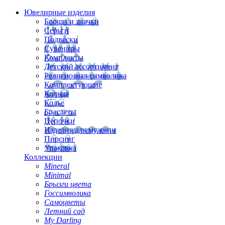
Ювелирные изделия
Броши и значки
Серьги
Подвески
Сувениры
Комплекты
Детский ассортимент
Религиозная символика
Комплектующие
Кольца
Колье
Браслеты
Цепочки
Изделия для мужчин
Пирсинг
Упаковка
Коллекции
Mineral
Minimal
Брызги цвета
Госсимволика
Самоцветы
Летний сад
My Darling