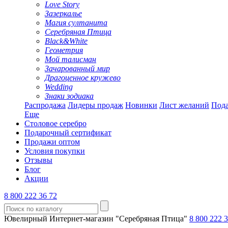
Love Story
Зазеркалье
Магия султанита
Серебряная Птица
Black&White
Геометрия
Мой талисман
Зачарованный мир
Драгоценное кружево
Wedding
Знаки зодиака
Распродажа
Лидеры продаж
Новинки
Лист желаний
Пода
Еще
Столовое серебро
Подарочный сертификат
Продажи оптом
Условия покупки
Отзывы
Блог
Акции
8 800 222 36 72
Ювелирный Интернет-магазин "Серебряная Птица"
8 800 222 